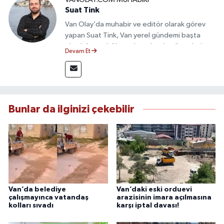
Suat Tink
Van Olay’da muhabir ve editör olarak görev
yapan Suat Tink, Van yerel gündemi başta
olmak üzere bölgesel ve ulusal gelişmeleri
Devam Et
yakından takip etmektedir. İletişim Fakültesi
mezunu olan Tink, sahadan edindiği bilgilerle
doğruluk, tarafsızlık ve etik ilkeler
çerçevesinde güvenilir ve hızlı habercilik
anlayışını benimsemektedir.
Bunlar da ilginizi çekebilir
Van’da belediye
Van’daki eski orduevi
çalışmayınca vatandaş
arazisinin imara açılmasına
kolları sıvadı
karşı iptal davası!