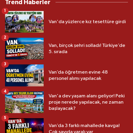
Trend Haberler
1
Van'da yüzlerce kız tesettüre girdi
2
Van, birçok şehri solladı! Türkiye’de
5. sırada
3
Van’da öğretmen evine 48
personel alımı yapılacak
4
Van'a dev yaşam alanı geliyor! Peki
proje nerede yapılacak, ne zaman
başlayacak?
5
Van’da 3 farklı mahallede kavga!
Çok sayıda yaralı var