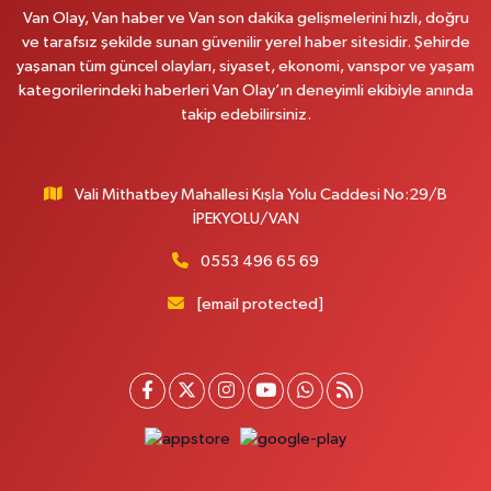
VANYOLU MAH.KARAYUSUF BEY BULVARI NO:99-B DİŞ HASTANESİ
Van Olay, Van haber ve Van son dakika gelişmelerini hızlı, doğru
KARŞISI
ve tarafsız şekilde sunan güvenilir yerel haber sitesidir. Şehirde
0 (432) 351 02 96
Yol Tarifi Al
yaşanan tüm güncel olayları, siyaset, ekonomi, vanspor ve yaşam
kategorilerindeki haberleri Van Olay’ın deneyimli ekibiyle anında
takip edebilirsiniz.
Koç Eczanesi
CUMHURİYET MAH.KONAK SK.NO:6
0 (530) 442 24 65
Yol Tarifi Al
Vali Mithatbey Mahallesi Kışla Yolu Caddesi No:29/B
İPEKYOLU/VAN
Engin Eczanesi
Beyazıt mah.zeylan cad.no:46 A
0553 496 65 69
0 (432) 351 55 50
Yol Tarifi Al
[email protected]
Muhammed Eczanesi
MAHMUDİYE MAH.ATATÜRK CAD.NO:29 D
0 (432) 712 22 87
Yol Tarifi Al
Otogar Eczanesi