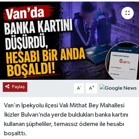
RESMİ İLANLAR
Paylaş
-
+
A
A
Van’ın İpekyolu ilçesi Vali Mithat Bey Mahallesi
İkizler Bulvarı’nda yerde buldukları banka kartını
kullanan şüpheliler, temassız ödeme ile hesabı
boşalttı.