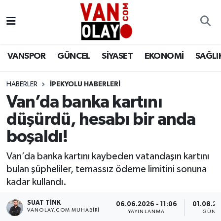
Vanspor
Van Nöbetçi Eczaneler
VANSPOR
GÜNCEL
SİYASET
EKONOMİ
SAĞLI
Güncel
Van Hava Durumu
HABERLER
İPEKYOLU HABERLERİ
Siyaset
Van Namaz Vakitleri
Van’da banka kartını
Ekonomi
Van Trafik Yoğunluk Haritası
düşürdü, hesabı bir anda
boşaldı!
Sağlık
Süper Lig Puan Durumu ve Fikstür
Van’da banka kartını kaybeden vatandaşın kartını
Eğitim
Tüm Manşetler
bulan şüpheliler, temassız ödeme limitini sonuna
kadar kullandı.
Bilim & Teknoloji
Son Dakika Haberleri
SUAT TINK
06.06.2026 - 11:06
01.08.20
VANOLAY.COM MUHABIRI
YAYINLANMA
GÜNC
Dünya
Haber Arşivi