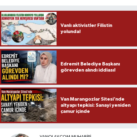
Vanlı aktivistler Filistin
yolunda!
Edremit Belediye Başkanı
görevden alındı iddiası!
Van Marangozlar Sitesi’nde
altyapı tepkisi: Sanayi yeniden
çamur içinde
VANOLAY.COM MUHABIRI