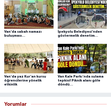
Van’da sabah namazı
İpekyolu Belediyesi’nden
buluşması…
göstermelik denetim…
Van’da yaz Kur’an kursu
Van Kale Parkı'nda sulama
öğrencilerine yönelik
tepkisi! Piknik alanı göle
etkinlik
döndü…
Yorumlar