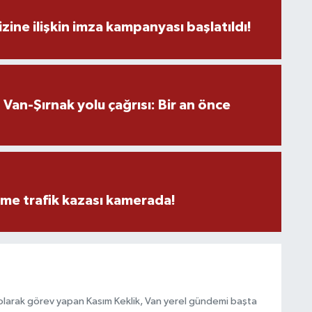
zine ilişkin imza kampanyası başlatıldı!
S
K
an-Şırnak yolu çağrısı: Bir an önce
B
N
eme trafik kazası kamerada!
V
Y
olarak görev yapan Kasım Keklik, Van yerel gündemi başta