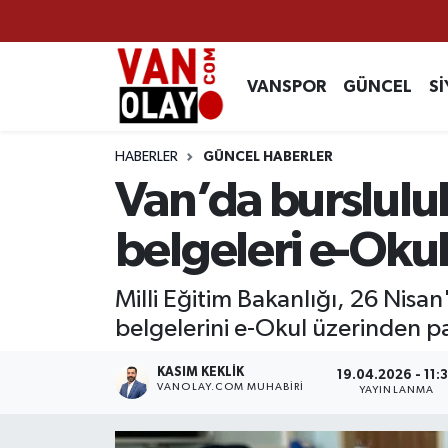
Vanspor
Van Nöbetçi Eczaneler
VANSPOR
GÜNCEL
Sİ
Güncel
Van Hava Durumu
HABERLER
GÜNCEL HABERLER
Siyaset
Van Namaz Vakitleri
Van’da bursluluk 
Ekonomi
Van Trafik Yoğunluk Haritası
belgeleri e-Oku
Sağlık
Süper Lig Puan Durumu ve Fikstür
Milli Eğitim Bakanlığı, 26 Nisan'
belgelerini e-Okul üzerinden pa
Eğitim
Tüm Manşetler
KASIM KEKLIK
19.04.2026 - 11:
Bilim & Teknoloji
Son Dakika Haberleri
VANOLAY.COM MUHABIRI
YAYINLANMA
Dünya
Haber Arşivi