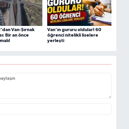
’dan Van-Şırnak
Van'ın gururu oldular! 60
sı: Bir an önce
öğrenci nitelikli liselere
malı!
yerleşti