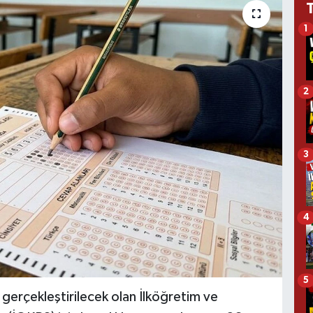
1
2
3
4
5
 gerçekleştirilecek olan İlköğretim ve