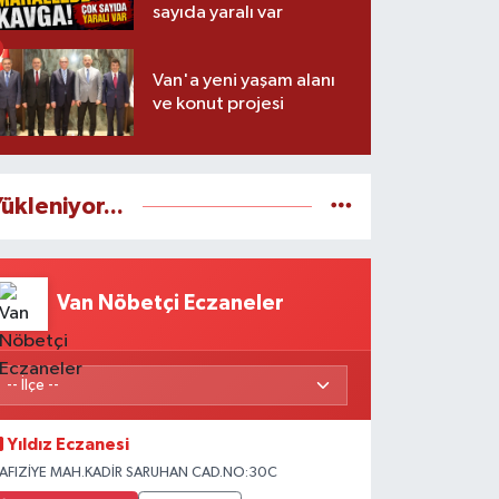
sayıda yaralı var
Van'a yeni yaşam alanı
ve konut projesi
ükleniyor...
Van Nöbetçi Eczaneler
Yıldız Eczanesi
AFIZİYE MAH.KADİR SARUHAN CAD.NO:30C