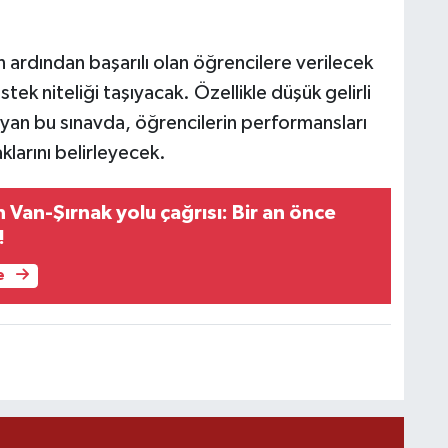
n ardından başarılı olan öğrencilere verilecek
ek niteliği taşıyacak. Özellikle düşük gelirli
M
K
şıyan bu sınavda, öğrencilerin performansları
larını belirleyecek.
Van-Şırnak yolu çağrısı: Bir an önce
H
!
E
H
6
e
K