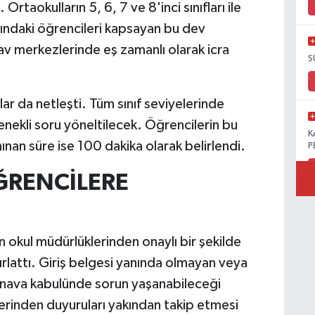
taokulların 5, 6, 7 ve 8'inci sınıfları ile
flarındaki öğrencileri kapsayan bu dev
av merkezlerinde eş zamanlı olarak icra
S
lar da netleşti. Tüm sınıf seviyelerinde
ekli soru yöneltilecek. Öğrencilerin bu
K
nınan süre ise 100 dakika olarak belirlendi.
P
ĞRENCİLERE
B
Ö
in okul müdürlüklerinden onaylı bir şekilde
ırlattı. Giriş belgesi yanında olmayan veya
sınava kabulünde sorun yaşanabileceği
üzerinden duyuruları yakından takip etmesi
M