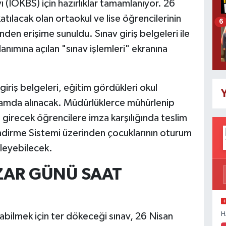
 (İOKBS) için hazırlıklar tamamlanıyor. 26
tılacak olan ortaokul ve lise öğrencilerinin
6
inden erişime sunuldu. Sınav giriş belgeleri ile
llanımına açılan "sınav işlemleri" ekranına
giriş belgeleri, eğitim gördükleri okul
Y
tamda alınacak. Müdürlüklerce mühürlenip
girecek öğrencilere imza karşılığında teslim
ilendirme Sistemi üzerinden çocuklarının oturum
üleyebilecek.
ZAR GÜNÜ SAAT
H
abilmek için ter dökeceği sınav, 26 Nisan