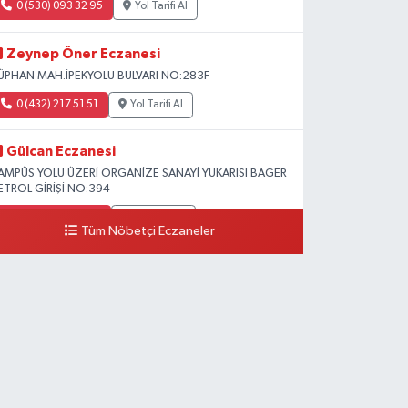
0 (530) 093 32 95
Yol Tarifi Al
Zeynep Öner Eczanesi
ÜPHAN MAH.İPEKYOLU BULVARI NO:283F
0 (432) 217 51 51
Yol Tarifi Al
Gülcan Eczanesi
AMPÜS YOLU ÜZERİ ORGANİZE SANAYİ YUKARISI BAGER
ETROL GİRİŞİ NO:394
0 (533) 348 25 87
Yol Tarifi Al
Tüm Nöbetçi Eczaneler
Lütfiye Hanım Eczanesi
AHÇİVAN MAH.15 TEMMUZ ŞEHİTLERİ CAD.NO:36B
ZEL LOKMAN HEKİM HASTANESİ ACİL KARŞISI
0 (501) 048 96 88
Yol Tarifi Al
Emek Eczanesi
AHMUDİYE MAH.ATATÜRK CAD.NO:17B