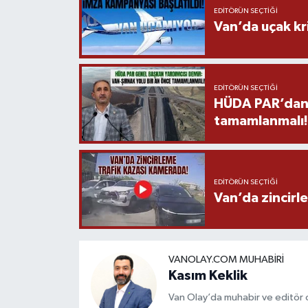
EDITÖRÜN SEÇTIĞI
Van’da uçak kri
EDITÖRÜN SEÇTIĞI
HÜDA PAR’dan V
tamamlanmalı!
EDITÖRÜN SEÇTIĞI
Van’da zincirl
VANOLAY.COM MUHABIRI
Kasım Keklik
Van Olay’da muhabir ve editör 