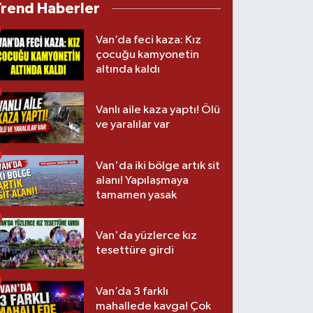
Trend Haberler
Van’da feci kaza: Kız
çocuğu kamyonetin
altında kaldı
Vanlı aile kaza yaptı! Ölü
ve yaralılar var
Van'da iki bölge artık sit
alanı! Yapılaşmaya
tamamen yasak
Van'da yüzlerce kız
tesettüre girdi
Van’da 3 farklı
mahallede kavga! Çok