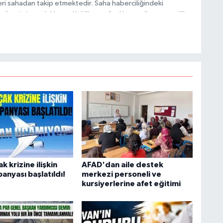
ri sahadan takip etmektedir. Saha haberciliğindeki
 üretimine odaklanan Keklik, tarafsızlık ve etik gazetecilik
 içerikler sunmaktadır.
C
A
A
N
k krizine ilişkin
AFAD'dan aile destek
anyası başlatıldı!
merkezi personeli ve
kursiyerlerine afet eğitimi