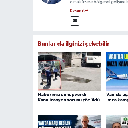
olmak üzere bölgesel gelişmele
deneyimiyle hızlı ve doğru haber
Devam Et
ilkeleri doğrultusunda güvenilir
Bunlar da ilginizi çekebilir
Haberimiz sonuç verdi:
Van’da uça
Kanalizasyon sorunu çözüldü
imza kamp