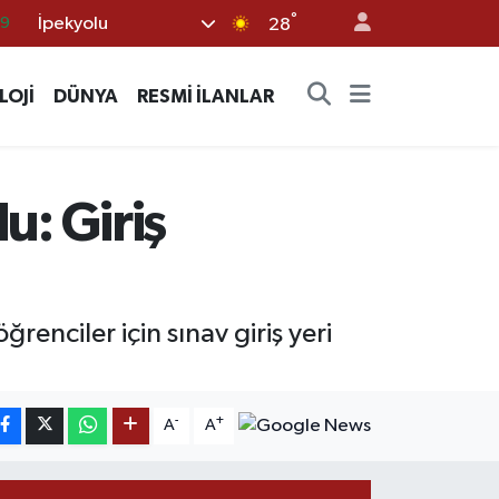
°
İpekyolu
06
28
.1
LOJİ
DÜNYA
RESMİ İLANLAR
21
39
8
u: Giriş
69
renciler için sınav giriş yeri
-
+
A
A