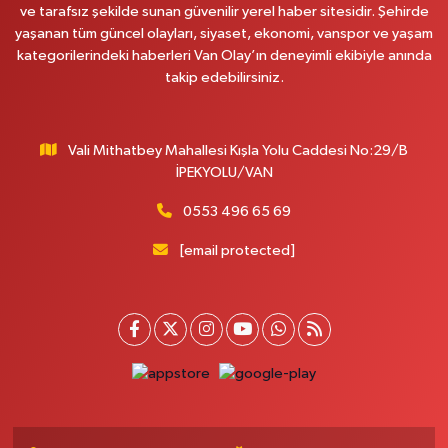
ve tarafsız şekilde sunan güvenilir yerel haber sitesidir. Şehirde
Afşar Eczanesi
yaşanan tüm güncel olayları, siyaset, ekonomi, vanspor ve yaşam
Kazım Karabekir cad.Eski Araştırma Hastanesi karşısı (kent park karşısı )
kategorilerindeki haberleri Van Olay’ın deneyimli ekibiyle anında
Kaval iş merkezi No: 156 B
takip edebilirsiniz.
0 (432) 214 02 40
Yol Tarifi Al
Vali Mithatbey Mahallesi Kışla Yolu Caddesi No:29/B
Gürpınar Eczanesi
İPEKYOLU/VAN
Akpınar Mah. Milli Egemenlik Cad.No:7 A
0 (506) 065 26 65
Yol Tarifi Al
0553 496 65 69
[email protected]
Mahya Eczanesi
ZÜBEYDE HANIM CAD.ÖZEL LOKMAN HEKİM HASTANESİ KARŞISI 82 C
0 (432) 215 77 65
Yol Tarifi Al
Ferhat Eczanesi
URARTU SOK. ESKİ İSTANBUL HASTANESİ KARŞISI NO:4 C
0 (555) 063 64 65
Yol Tarifi Al