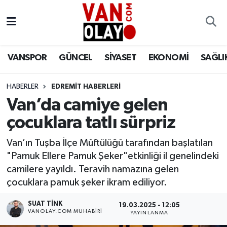
Vanspor
Van Nöbetçi Eczaneler
VANSPOR
GÜNCEL
SİYASET
EKONOMİ
SAĞLI
Güncel
Van Hava Durumu
HABERLER
EDREMİT HABERLERİ
Siyaset
Van Namaz Vakitleri
Van’da camiye gelen
Ekonomi
Van Trafik Yoğunluk Haritası
çocuklara tatlı sürpriz
Sağlık
Süper Lig Puan Durumu ve Fikstür
Van’ın Tuşba İlçe Müftülüğü tarafından başlatılan
"Pamuk Ellere Pamuk Şeker"etkinliği il genelindeki
Eğitim
Tüm Manşetler
camilere yayıldı. Teravih namazına gelen
çocuklara pamuk şeker ikram ediliyor.
Bilim & Teknoloji
Son Dakika Haberleri
SUAT TINK
19.03.2025 - 12:05
VANOLAY.COM MUHABIRI
YAYINLANMA
Dünya
Haber Arşivi