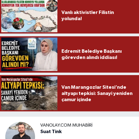
Vanlı aktivistler Filistin
yolunda!
Edremit Belediye Başkanı
görevden alındı iddiası!
Van Marangozlar Sitesi’nde
altyapı tepkisi: Sanayi yeniden
çamur içinde
VANOLAY.COM MUHABIRI
Suat Tink