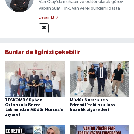
Van Olay’da muhabir ve editör olarak görev
yapan Suat Tink, Van yerel gündemi başta
olmak üzere bölgesel ve ulusal gelişmeleri
Devam Et
yakından takip etmektedir. İletişim Fakültesi
mezunu olan Tink, sahadan edindiği bilgilerle
doğruluk, tarafsızlık ve etik ilkeler
çerçevesinde güvenilir ve hızlı habercilik
anlayışını benimsemektedir.
Bunlar da ilginizi çekebilir
TESKOMB Süphan
Müdür Nurses'ten
Ortaokulu Bocce
Edremit'teki okullara
takımından Müdür Nurses’e
hazırlık ziyaretleri
ziyaret