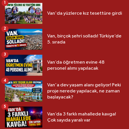
1
Van'da yüzlerce kız tesettüre girdi
2
Van, birçok şehri solladı! Türkiye’de
5. sırada
3
Van’da öğretmen evine 48
personel alımı yapılacak
4
Van'a dev yaşam alanı geliyor! Peki
proje nerede yapılacak, ne zaman
başlayacak?
5
Van’da 3 farklı mahallede kavga!
Çok sayıda yaralı var