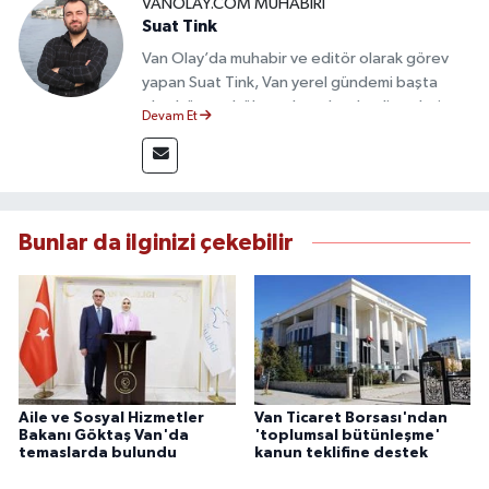
VANOLAY.COM MUHABIRI
Suat Tink
Van Olay’da muhabir ve editör olarak görev
yapan Suat Tink, Van yerel gündemi başta
olmak üzere bölgesel ve ulusal gelişmeleri
Devam Et
yakından takip etmektedir. İletişim Fakültesi
mezunu olan Tink, sahadan edindiği bilgilerle
doğruluk, tarafsızlık ve etik ilkeler
çerçevesinde güvenilir ve hızlı habercilik
anlayışını benimsemektedir.
Bunlar da ilginizi çekebilir
Aile ve Sosyal Hizmetler
Van Ticaret Borsası'ndan
Bakanı Göktaş Van'da
'toplumsal bütünleşme'
temaslarda bulundu
kanun teklifine destek