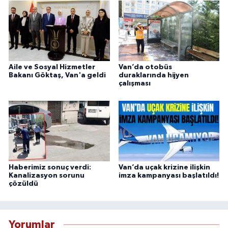
Aile ve Sosyal Hizmetler
Van’da otobüs
Bakanı Göktaş, Van'a geldi
duraklarında hijyen
çalışması
Haberimiz sonuç verdi:
Van’da uçak krizine ilişkin
Kanalizasyon sorunu
imza kampanyası başlatıldı!
çözüldü
Yorumlar