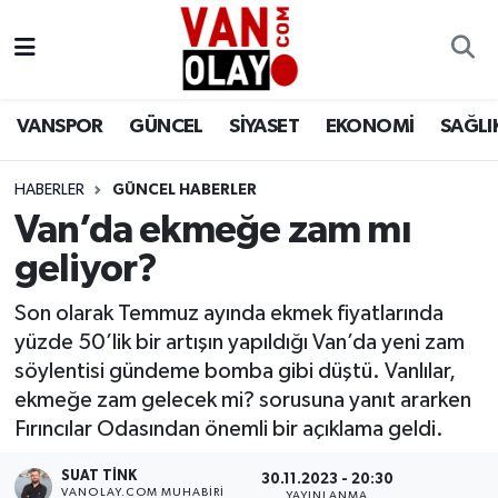
Vanspor
Van Nöbetçi Eczaneler
VANSPOR
GÜNCEL
SİYASET
EKONOMİ
SAĞLI
Güncel
Van Hava Durumu
HABERLER
GÜNCEL HABERLER
Siyaset
Van Namaz Vakitleri
Van’da ekmeğe zam mı
Ekonomi
Van Trafik Yoğunluk Haritası
geliyor?
Sağlık
Süper Lig Puan Durumu ve Fikstür
Son olarak Temmuz ayında ekmek fiyatlarında
yüzde 50’lik bir artışın yapıldığı Van’da yeni zam
Eğitim
Tüm Manşetler
söylentisi gündeme bomba gibi düştü. Vanlılar,
ekmeğe zam gelecek mi? sorusuna yanıt ararken
Bilim & Teknoloji
Son Dakika Haberleri
Fırıncılar Odasından önemli bir açıklama geldi.
SUAT TINK
Dünya
Haber Arşivi
30.11.2023 - 20:30
VANOLAY.COM MUHABIRI
YAYINLANMA