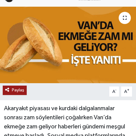
RESMİ İLANLAR
Paylaş
-
+
A
A
Akaryakıt piyasası ve kurdaki dalgalanmalar
sonrası zam söylentileri çoğalırken Van’da
ekmeğe zam geliyor haberleri gündemi meşgul
etmeye başladı. Sosyal medya platformlarında