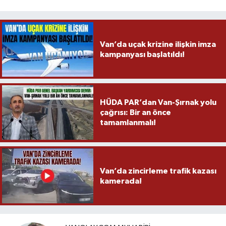
Van’da uçak krizine ilişkin imza
kampanyası başlatıldı!
HÜDA PAR’dan Van-Şırnak yolu
çağrısı: Bir an önce
tamamlanmalı!
Van’da zincirleme trafik kazası
kamerada!