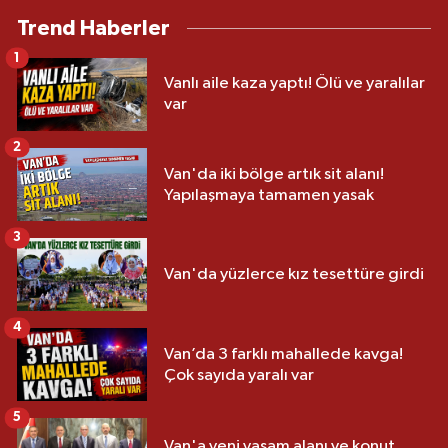
Trend Haberler
1
Vanlı aile kaza yaptı! Ölü ve yaralılar
var
2
Van'da iki bölge artık sit alanı!
Yapılaşmaya tamamen yasak
3
Van'da yüzlerce kız tesettüre girdi
4
Van’da 3 farklı mahallede kavga!
Çok sayıda yaralı var
5
Van'a yeni yaşam alanı ve konut