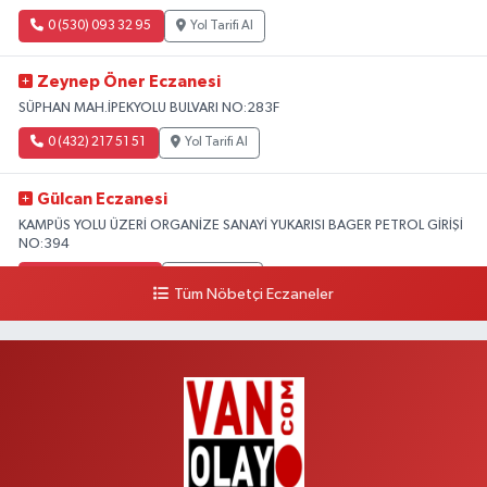
0 (530) 093 32 95
Yol Tarifi Al
Zeynep Öner Eczanesi
SÜPHAN MAH.İPEKYOLU BULVARI NO:283F
0 (432) 217 51 51
Yol Tarifi Al
Gülcan Eczanesi
KAMPÜS YOLU ÜZERİ ORGANİZE SANAYİ YUKARISI BAGER PETROL GİRİŞİ
NO:394
0 (533) 348 25 87
Yol Tarifi Al
Tüm Nöbetçi Eczaneler
Lütfiye Hanım Eczanesi
BAHÇİVAN MAH.15 TEMMUZ ŞEHİTLERİ CAD.NO:36B ÖZEL LOKMAN
HEKİM HASTANESİ ACİL KARŞISI
0 (501) 048 96 88
Yol Tarifi Al
Emek Eczanesi