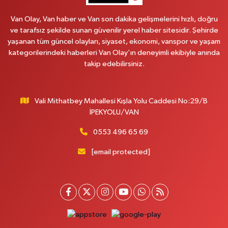
MAHMUDİYE MAH.ATATÜRK CAD.NO:17B
Van Olay, Van haber ve Van son dakika gelişmelerini hızlı, doğru
0 (531) 621 69 65
Yol Tarifi Al
ve tarafsız şekilde sunan güvenilir yerel haber sitesidir. Şehirde
yaşanan tüm güncel olayları, siyaset, ekonomi, vanspor ve yaşam
Onay Eczanesi
kategorilerindeki haberleri Van Olay’ın deneyimli ekibiyle anında
MERAŞEL FEVZİ ÇAKMAK CAD. KÜLTÜR SARAYI KIZILAY KAN MERKEZİ
takip edebilirsiniz.
KARŞISI DIŞ KAPI NO:25B
0 (432) 212 66 67
Yol Tarifi Al
Vali Mithatbey Mahallesi Kışla Yolu Caddesi No:29/B
Yenı Derman Eczanesi
İPEKYOLU/VAN
Hatuniye Mah. Özel Akdamar Hastanesi Karşısı Güven Evleri A.Blok No:7
Akdamar Hastanesi Acil yanı. İpekyolu. Hatuniye mahallesi terzioğlu, Eski
0553 496 65 69
ikinisan kedili kavşağı, 65100 Ipekyolu Van
[email protected]
0 (432) 216 14 84
Yol Tarifi Al
Hayat Eczanesi
Kışla Mah.Çınarlı Cad.1038 Sk.No:93 3-4
0 (432) 354 37 36
Yol Tarifi Al