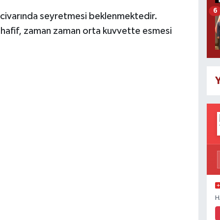
6
i civarında seyretmesi beklenmektedir.
 hafif, zaman zaman orta kuvvette esmesi
Y
H