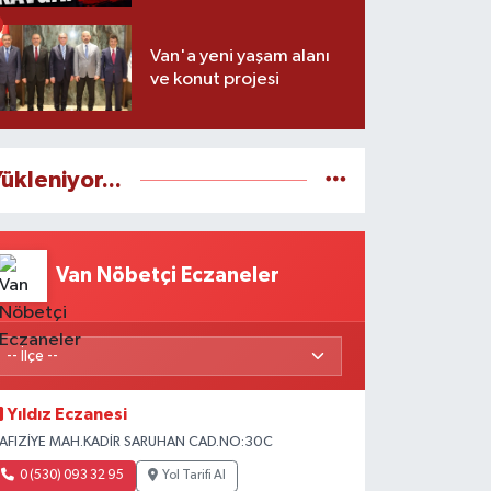
Van'a yeni yaşam alanı
ve konut projesi
ükleniyor...
Van Nöbetçi Eczaneler
Yıldız Eczanesi
AFIZİYE MAH.KADİR SARUHAN CAD.NO:30C
0 (530) 093 32 95
Yol Tarifi Al