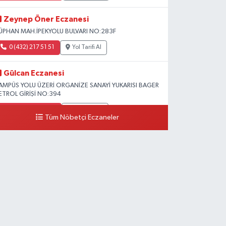
Zeynep Öner Eczanesi
ÜPHAN MAH.İPEKYOLU BULVARI NO:283F
0 (432) 217 51 51
Yol Tarifi Al
Gülcan Eczanesi
AMPÜS YOLU ÜZERİ ORGANİZE SANAYİ YUKARISI BAGER
ETROL GİRİŞİ NO:394
0 (533) 348 25 87
Yol Tarifi Al
Tüm Nöbetçi Eczaneler
Lütfiye Hanım Eczanesi
AHÇİVAN MAH.15 TEMMUZ ŞEHİTLERİ CAD.NO:36B
ZEL LOKMAN HEKİM HASTANESİ ACİL KARŞISI
0 (501) 048 96 88
Yol Tarifi Al
Emek Eczanesi
AHMUDİYE MAH.ATATÜRK CAD.NO:17B