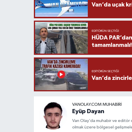
Van’da uçak kri
EDITÖRÜN SEÇTIĞI
HÜDA PAR’dan V
tamamlanmalı!
EDITÖRÜN SEÇTIĞI
Van’da zincirl
VANOLAY.COM MUHABIRI
Eyüp Dayan
Van Olay’da muhabir ve editör
olmak üzere bölgesel gelişmeler