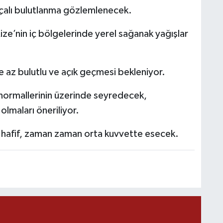
alı bulutlanma gözlemlenecek.
ze’nin iç bölgelerinde yerel sağanak yağışlar
M
K
e az bulutlu ve açık geçmesi bekleniyor.
normallerinin üzerinde seyredecek,
H
olmaları öneriliyor.
E
H
6
n hafif, zaman zaman orta kuvvette esecek.
K