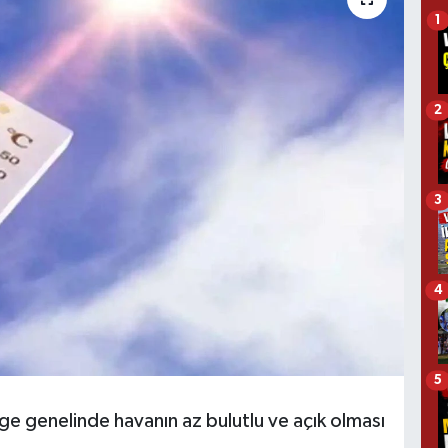
1
2
3
4
5
e genelinde havanın az bulutlu ve açık olması