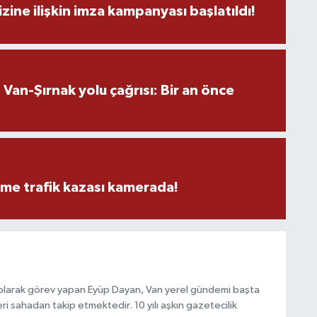
zine ilişkin imza kampanyası başlatıldı!
S
K
an-Şırnak yolu çağrısı: Bir an önce
B
N
eme trafik kazası kamerada!
V
Y
 olarak görev yapan Eyüp Dayan, Van yerel gündemi başta
i sahadan takip etmektedir. 10 yılı aşkın gazetecilik