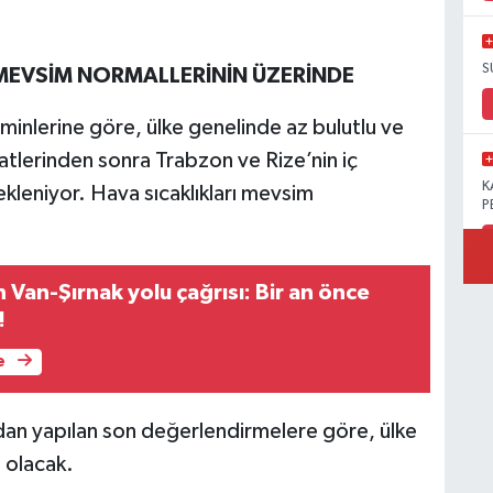
S
 MEVSİM NORMALLERİNİN ÜZERİNDE
inlerine göre, ülke genelinde az bulutlu ve
atlerinden sonra Trabzon ve Rize’nin iç
K
kleniyor. Hava sıcaklıkları mevsim
P
Van-Şırnak yolu çağrısı: Bir an önce
!
B
Ö
e
an yapılan son değerlendirmelere göre, ülke
i olacak.
M