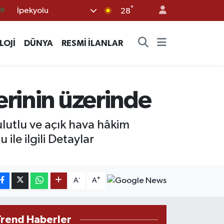
°
İpekyolu
06
28
.1
LOJİ
DÜNYA
RESMİ İLANLAR
21
39
8
erinin üzerinde
69
lutlu ve açık hava hâkim
le ilgili Detaylar
-
+
A
A
Trend Haberler