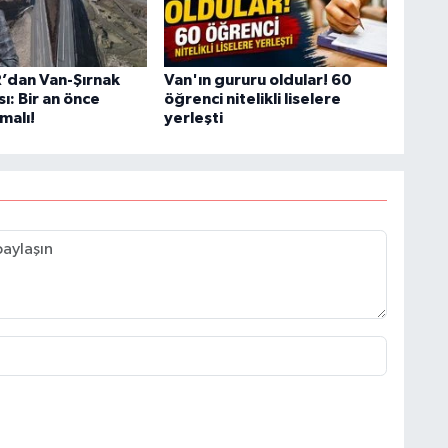
’dan Van-Şırnak
Van'ın gururu oldular! 60
sı: Bir an önce
öğrenci nitelikli liselere
malı!
yerleşti