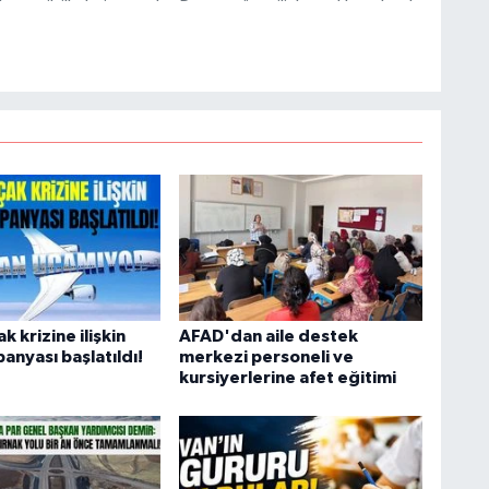
 ve etik ilkeleri esas alan Dayan, güvenilir kaynaklara dayalı
 hızlı biçimde bilgilendirmektedir.
C
A
A
N
k krizine ilişkin
AFAD'dan aile destek
anyası başlatıldı!
merkezi personeli ve
kursiyerlerine afet eğitimi