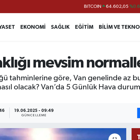
DOLAR
47,5986
%0.
EURO
55,0700
%0
YASET
EKONOMİ
SAĞLIK
EĞİTİM
BİLİM VE TEKNO
STERLİN
64,2438
%0.
GRAM ALTIN
6518.23
%0.
BİST100
13.768
%4
aklığı mevsim normall
BITCOIN
64.602,05
%0.
ü tahminlerine göre, Van genelinde az bu
asıl olacak? Van’da 5 Günlük Hava durumu i
:46
19.06.2025 - 09:49
GÜNCELLEME