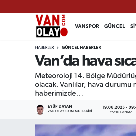
Vanspor
Van Nöbetçi Eczaneler
VANSPOR
GÜNCEL
Sİ
Güncel
Van Hava Durumu
HABERLER
GÜNCEL HABERLER
Siyaset
Van Namaz Vakitleri
Van’da hava sıc
Ekonomi
Van Trafik Yoğunluk Haritası
Meteoroloji 14. Bölge Müdürlüğ
olacak. Vanlılar, hava durumu n
Sağlık
Süper Lig Puan Durumu ve Fikstür
haberimizde…
Eğitim
Tüm Manşetler
EYÜP DAYAN
19.06.2025 - 09
VANOLAY.COM MUHABIRI
YAYINLANMA
Bilim & Teknoloji
Son Dakika Haberleri
Dünya
Haber Arşivi