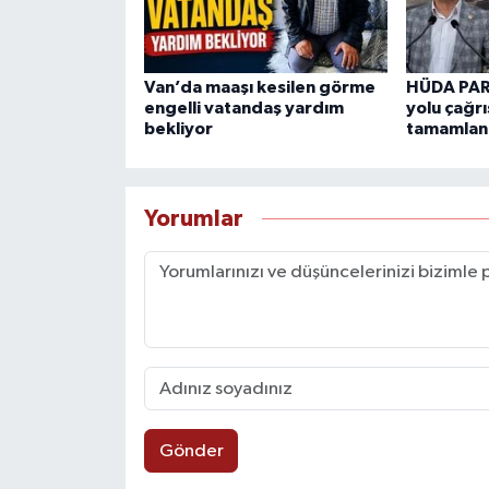
Van’da maaşı kesilen görme
HÜDA PAR
engelli vatandaş yardım
yolu çağrı
bekliyor
tamamlan
Yorumlar
Gönder