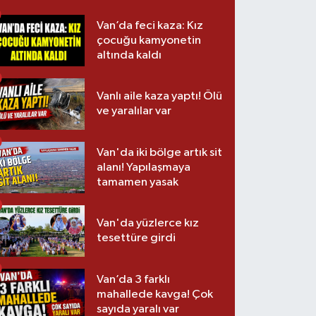
Van’da feci kaza: Kız
çocuğu kamyonetin
altında kaldı
Vanlı aile kaza yaptı! Ölü
ve yaralılar var
Van'da iki bölge artık sit
alanı! Yapılaşmaya
tamamen yasak
Van'da yüzlerce kız
tesettüre girdi
Van’da 3 farklı
mahallede kavga! Çok
sayıda yaralı var