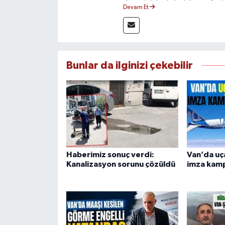
deneyimiyle doğruluk, tarafsızlık
Devam Et
haberleriyle kamuoyunu doğru ve
Bunlar da ilginizi çekebilir
Haberimiz sonuç verdi:
Van’da uça
Kanalizasyon sorunu çözüldü
imza kamp