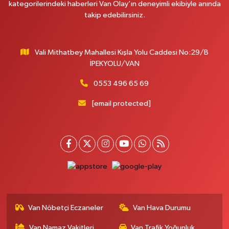
kategorilerindeki haberleri Van Olay’ın deneyimli ekibiyle anında
takip edebilirsiniz.
Koç Eczanesi
CUMHURİYET MAH.KONAK SK.NO:6
0 (530) 442 24 65
Yol Tarifi Al
Vali Mithatbey Mahallesi Kışla Yolu Caddesi No:29/B
İPEKYOLU/VAN
Engin Eczanesi
Beyazıt mah.zeylan cad.no:46 A
0553 496 65 69
0 (432) 351 55 50
Yol Tarifi Al
[email protected]
Muhammed Eczanesi
MAHMUDİYE MAH.ATATÜRK CAD.NO:29 D
0 (432) 712 22 87
Yol Tarifi Al
Otogar Eczanesi
İstasyon Mahallesi Terminal Cad. Dış kapı No:17A Defterdarlık Maliye
Vepsaş Yanı
Van Nöbetçi Eczaneler
Van Hava Durumu
0 (501) 155 62 65
Yol Tarifi Al
Van Namaz Vakitleri
Van Trafik Yoğunluk