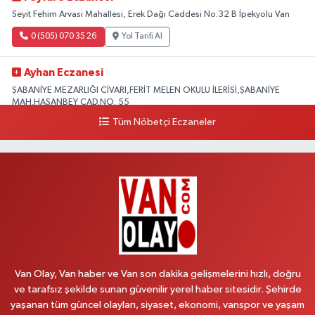
Seyit Fehim Arvasi Mahallesi, Erek Dağı Caddesi No:32 B İpekyolu Van
0 (505) 070 35 26
Yol Tarifi Al
Ayhan Eczanesi
ŞABANİYE MEZARLIĞI CİVARI,FERİT MELEN OKULU İLERİSİ,ŞABANİYE
MAH.HASANBEY CAD.NO: 55
Tüm Nöbetçi Eczaneler
0 (505) 636 94 65
Yol Tarifi Al
Baran Eczanesi
ŞEHİT JANDARMA BİNBAŞI KIVANÇ CESUR MAH.VALİ MÜNİR KARALOĞLU
CAD.DIŞ KAPI NO:6D
0 (538) 376 47 15
Yol Tarifi Al
Vitamin Eczanesi
VANYOLU MAH.KARAYUSUF BEY BULVARI NO:99-B DİŞ HASTANESİ
Van Olay, Van haber ve Van son dakika gelişmelerini hızlı, doğru
KARŞISI
ve tarafsız şekilde sunan güvenilir yerel haber sitesidir. Şehirde
0 (432) 351 02 96
Yol Tarifi Al
yaşanan tüm güncel olayları, siyaset, ekonomi, vanspor ve yaşam