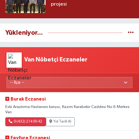
projesi
Yükleniyor...
Van Nöbetçi Eczaneler
Burak Eczanesi
Eski Araştırma Hastanesi karşısı, Kazım Karabekir Caddesi No:6 Merkez
Van
0 (432) 214 00 42
Yol Tarifi Al
Feyfure Eczanesi