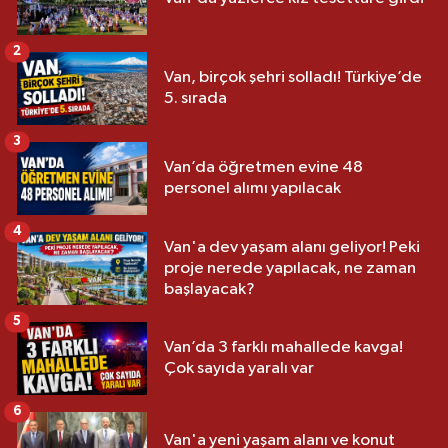
2
Van, birçok şehri solladı! Türkiye’de
5. sırada
3
Van’da öğretmen evine 48
personel alımı yapılacak
4
Van'a dev yaşam alanı geliyor! Peki
proje nerede yapılacak, ne zaman
başlayacak?
5
Van’da 3 farklı mahallede kavga!
Çok sayıda yaralı var
6
Van'a yeni yaşam alanı ve konut