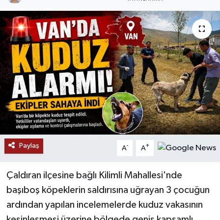
RESMİ İLANLAR
Paylaş
-
+
A
A
Çaldıran ilçesine bağlı Kilimli Mahallesi'nde
başıboş köpeklerin saldırısına uğrayan 3 çocuğun
ardından yapılan incelemelerde kuduz vakasının
kesinleşmesi üzerine bölgede geniş kapsamlı