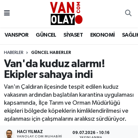
Vanspor
Van Nöbetçi Eczaneler
VANSPOR
GÜNCEL
SİYASET
EKONOMİ
SAĞLI
Güncel
Van Hava Durumu
HABERLER
GÜNCEL HABERLER
Siyaset
Van Namaz Vakitleri
Van'da kuduz alarmı!
Ekonomi
Van Trafik Yoğunluk Haritası
Ekipler sahaya indi
Sağlık
Süper Lig Puan Durumu ve Fikstür
Van'ın Çaldıran ilçesinde tespit edilen kuduz
vakasının ardından başlatılan karantina uygulaması
Eğitim
Tüm Manşetler
kapsamında, İlçe Tarım ve Orman Müdürlüğü
ekipleri bölgede köpeklerin kimliklendirilmesi ve
Bilim & Teknoloji
Son Dakika Haberleri
aşılanması için çalışmalarını aralıksız sürdürüyor.
HACI YILMAZ
Dünya
Haber Arşivi
09.07.2026 - 10:16
VANOLAY.COM MUHABIRI
YAYINLANMA