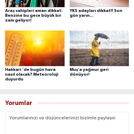
Araç sahipleri aman dikkat:
YKS adayları dikkat!! Son
Benzine bu gece büyük bir
gün yarın...
zam geliyor!
Hakkari 'de bugün hava
Muş’a yağmur geri
nasıl olacak? Meteoroloji
dönüyor!
duyurdu
Yorumlar