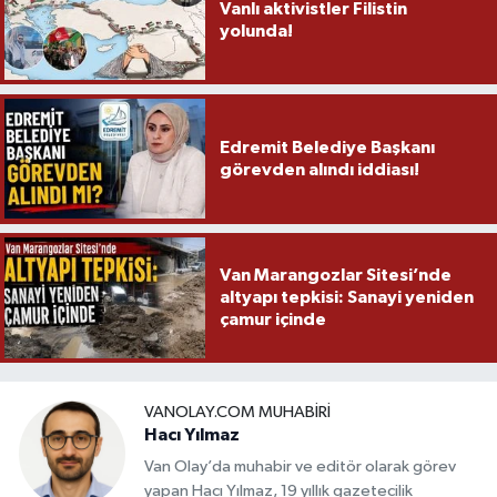
Vanlı aktivistler Filistin
yolunda!
Edremit Belediye Başkanı
görevden alındı iddiası!
Van Marangozlar Sitesi’nde
altyapı tepkisi: Sanayi yeniden
çamur içinde
VANOLAY.COM MUHABIRI
Hacı Yılmaz
Van Olay’da muhabir ve editör olarak görev
yapan Hacı Yılmaz, 19 yıllık gazetecilik