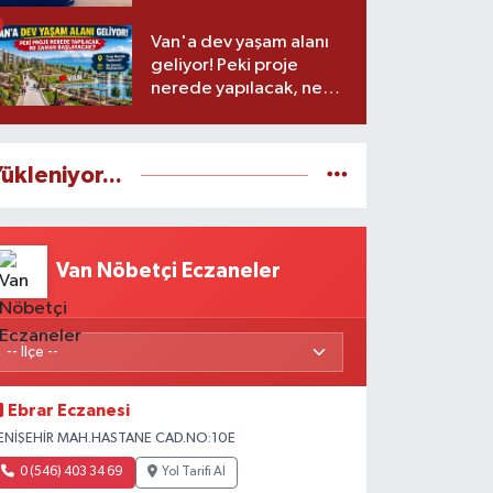
Van'a dev yaşam alanı
geliyor! Peki proje
nerede yapılacak, ne
zaman başlayacak?
ükleniyor...
Van Nöbetçi Eczaneler
Ebrar Eczanesi
ENİŞEHİR MAH.HASTANE CAD.NO:10E
0 (546) 403 34 69
Yol Tarifi Al