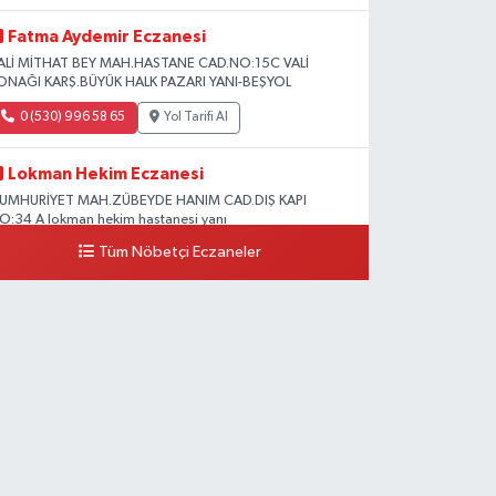
Fatma Aydemir Eczanesi
ALİ MİTHAT BEY MAH.HASTANE CAD.NO:15C VALİ
ONAĞI KARŞ.BÜYÜK HALK PAZARI YANI-BEŞYOL
0 (530) 996 58 65
Yol Tarifi Al
Lokman Hekim Eczanesi
UMHURİYET MAH.ZÜBEYDE HANIM CAD.DIŞ KAPI
O:34 A lokman hekim hastanesi yanı
Tüm Nöbetçi Eczaneler
0 (432) 503 93 23
Yol Tarifi Al
Hekimoğlu Eczanesi
anyolu Caddesi Yeni Diş Hastanesi Yanı NO:102F
0 (541) 147 65 65
Yol Tarifi Al
Koç Eczanesi
UMHURİYET MAH.KONAK SK.NO:6
0 (530) 442 24 65
Yol Tarifi Al