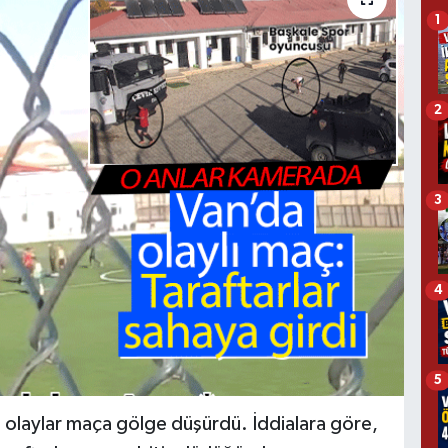
1
2
3
4
5
olaylar maça gölge düşürdü. İddialara göre,