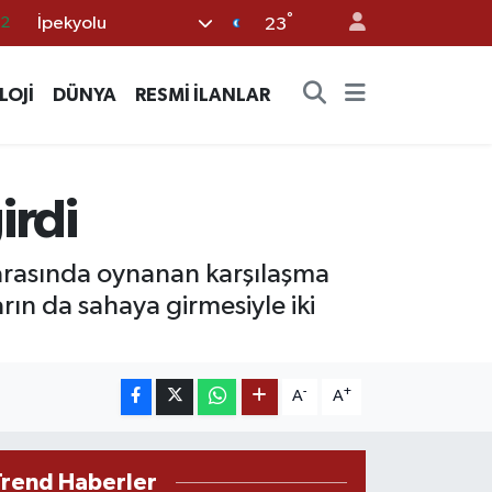
°
İpekyolu
17
23
27
LOJİ
DÜNYA
RESMİ İLANLAR
35
12
19
irdi
.2
 arasında oynanan karşılaşma
rın da sahaya girmesiyle iki
-
+
A
A
Trend Haberler