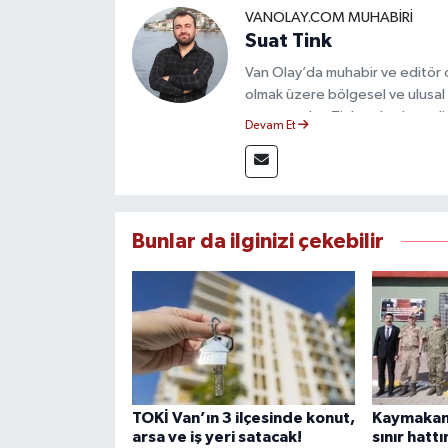
VANOLAY.COM MUHABIRI
Suat Tink
Van Olay’da muhabir ve editör 
olmak üzere bölgesel ve ulusal 
mezunu olan Tink, sahadan edindiğ
Devam Et
çerçevesinde güvenilir ve hızlı 
Bunlar da ilginizi çekebilir
TOKİ Van’ın 3 ilçesinde konut,
Kaymakam
arsa ve iş yeri satacak!
sınır hatt