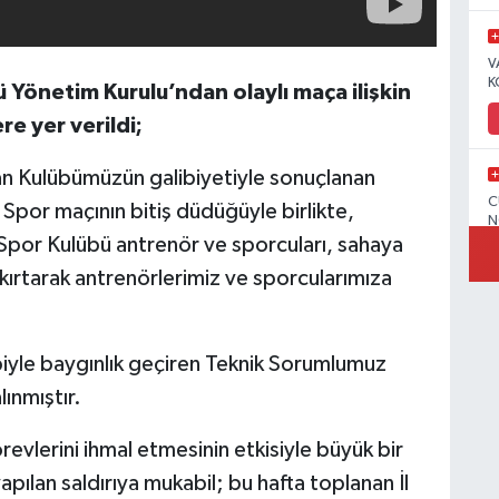
V
K
 Yönetim Kurulu’ndan olaylı maça ilişkin
re yer verildi;
dan Kulübümüzün galibiyetiyle sonuçlanan
C
Spor maçının bitiş düdüğüyle birlikte,
N
or Kulübü antrenör ve sporcuları, sahaya
şkırtarak antrenörlerimiz ve sporcularımıza
V
ebiyle baygınlık geçiren Teknik Sorumlumuz
ınmıştır.
vlerini ihmal etmesinin etkisiyle büyük bir
C
pılan saldırıya mukabil; bu hafta toplanan İl