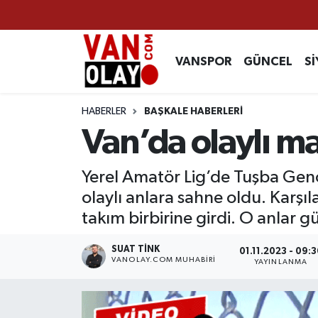
Vanspor
Van Nöbetçi Eczaneler
VANSPOR
GÜNCEL
Sİ
Güncel
Van Hava Durumu
HABERLER
BAŞKALE HABERLERİ
Siyaset
Van Namaz Vakitleri
Van’da olaylı ma
Ekonomi
Van Trafik Yoğunluk Haritası
Yerel Amatör Lig’de Tuşba Genç
olaylı anlara sahne oldu. Karşı
Sağlık
Süper Lig Puan Durumu ve Fikstür
takım birbirine girdi. O anlar 
Eğitim
Tüm Manşetler
SUAT TINK
01.11.2023 - 09:3
VANOLAY.COM MUHABIRI
YAYINLANMA
Bilim & Teknoloji
Son Dakika Haberleri
Dünya
Haber Arşivi