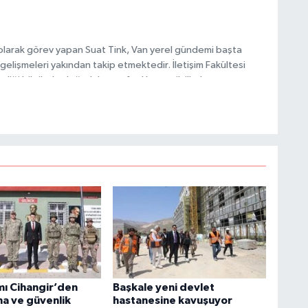
H
olarak görev yapan Suat Tink, Van yerel gündemi başta
gelişmeleri yakından takip etmektedir. İletişim Fakültesi
i bilgilerle doğruluk, tarafsızlık ve etik ilkeler
C
habercilik anlayışını benimsemektedir.
A
ı Cihangir’den
Başkale yeni devlet
ına ve güvenlik
hastanesine kavuşuyor