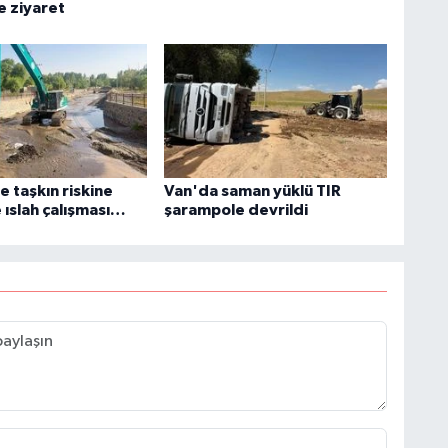
e ziyaret
 taşkın riskine
Van'da saman yüklü TIR
 ıslah çalışması…
şarampole devrildi