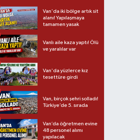
Van'da iki bölge artık sit
alanı! Yapılaşmaya
tamamen yasak
Vanlı aile kaza yaptı! Ölü
ve yaralılar var
Van'da yüzlerce kız
tesettüre girdi
Van, birçok şehri solladı!
Türkiye’de 5. sırada
Van’da öğretmen evine
48 personel alımı
yapılacak