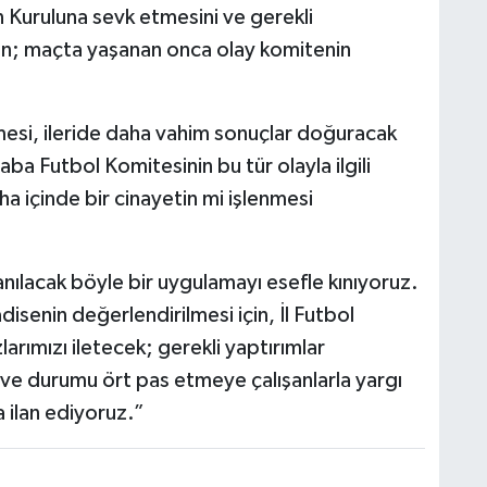
in Kuruluna sevk etmesini ve gerekli
en; maçta yaşanan onca olay komitenin
H
A
mesi, ileride daha vahim sonuçlar doğuracak
aba Futbol Komitesinin bu tür olayla ilgili
aha içinde bir cinayetin mi işlenmesi
S
K
anılacak böyle bir uygulamayı esefle kınıyoruz.
isenin değerlendirilmesi için, İl Futbol
arımızı iletecek; gerekli yaptırımlar
S
N
i ve durumu ört pas etmeye çalışanlarla yargı
ilan ediyoruz.”
O