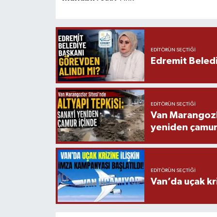
EDITÖRÜN SEÇTIĞI
Edremit Beledi
EDITÖRÜN SEÇTIĞI
Van Marangozla
yeniden çamur
EDITÖRÜN SEÇTIĞI
Van’da uçak kri