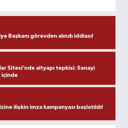
A
ye Başkanı görevden alındı iddiası!
K
Ş
r Sitesi’nde altyapı tepkisi: Sanayi
K
 içinde
M
zine ilişkin imza kampanyası başlatıldı!