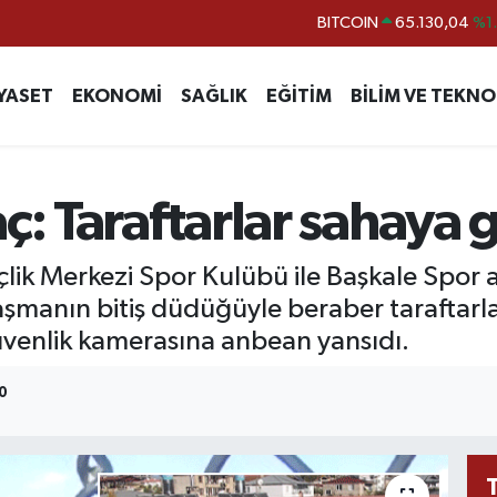
DOLAR
47,7106
%0.
EURO
55,1652
%0.
YASET
EKONOMİ
SAĞLIK
EĞİTİM
BİLİM VE TEKNO
STERLİN
64,4046
%0.
GRAM ALTIN
6618.49
%2.
BİST100
13.773
%-
ç: Taraftarlar sahaya g
BITCOIN
65.130,04
%1
lik Merkezi Spor Kulübü ile Başkale Spor
laşmanın bitiş düdüğüyle beraber taraftarla
güvenlik kamerasına anbean yansıdı.
0