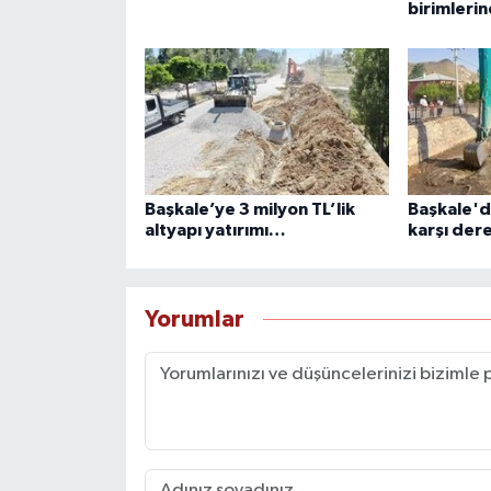
birimlerin
Başkale’ye 3 milyon TL’lik
Başkale'de
altyapı yatırımı…
karşı dere
Yorumlar