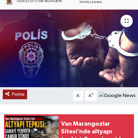
VANOLAY.COM MUHABIRI
YAYINLANMA
RESMİ İLANLAR
Paylaş
-
+
A
A
Van Marangozlar
Sitesi’nde altyapı