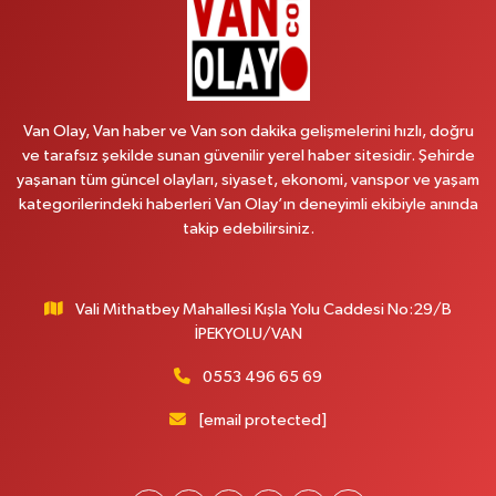
0 (541) 147 65 65
Yol Tarifi Al
Koç Eczanesi
CUMHURİYET MAH.KONAK SK.NO:6
Van Olay, Van haber ve Van son dakika gelişmelerini hızlı, doğru
0 (530) 442 24 65
Yol Tarifi Al
ve tarafsız şekilde sunan güvenilir yerel haber sitesidir. Şehirde
yaşanan tüm güncel olayları, siyaset, ekonomi, vanspor ve yaşam
Yiğit Eczanesi
kategorilerindeki haberleri Van Olay’ın deneyimli ekibiyle anında
HATUNİYE MAHALLESİ ASMİN SOKAK NO:3 A ÖZEL AKDAMAR
takip edebilirsiniz.
HASTANESİ KARŞISI
0 (432) 217 11 10
Yol Tarifi Al
Vali Mithatbey Mahallesi Kışla Yolu Caddesi No:29/B
Akdağ Eczanesi
İPEKYOLU/VAN
SÜPHAN MAH.İPEKYOLU CAD.NO:283G BAHÇEŞEHİR KOLEJİ KARŞISI-
ABAKAN PLAZA
0553 496 65 69
0 (542) 378 02 68
Yol Tarifi Al
[email protected]
Ozan Eczanesi
SERHAT MAHALLESİ CUMHURİYET BULVARI VAN AVM YANI NO:137