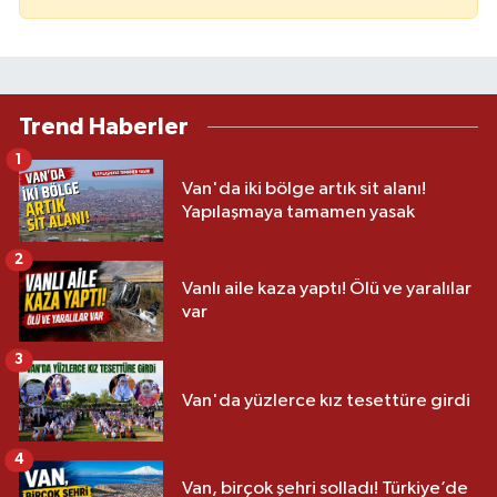
Trend Haberler
1
Van'da iki bölge artık sit alanı!
Yapılaşmaya tamamen yasak
2
Vanlı aile kaza yaptı! Ölü ve yaralılar
var
3
Van'da yüzlerce kız tesettüre girdi
4
Van, birçok şehri solladı! Türkiye’de