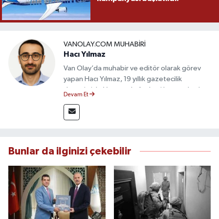
VANOLAY.COM MUHABIRI
Hacı Yılmaz
Van Olay’da muhabir ve editör olarak görev
yapan Hacı Yılmaz, 19 yıllık gazetecilik
deneyimiyle Van yerel gündemi başta olmak
Devam Et
üzere bölgesel ve ulusal gelişmeleri sahadan
takip etmektedir. Editoryal sürece katkı sunan
Yılmaz, tarafsızlık, doğruluk ve etik ilkeler
çerçevesinde ürettiği haberlerle kamuoyunu
güvenilir kaynaklara dayalı olarak
Bunlar da ilginizi çekebilir
bilgilendirmektedir.