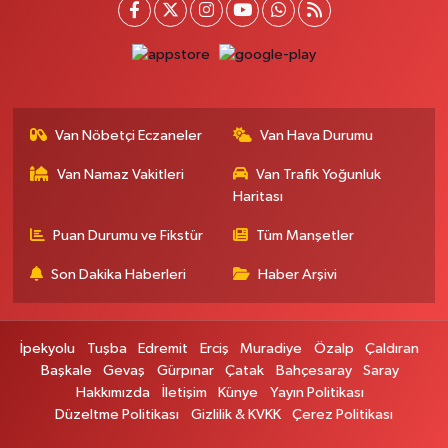
ECIVILCOCUKMAGAZASIKARSISI
0 (542) 384 45 20
Yol Tarifi Al
Gevaş Eczanesi
ORTA MAH.SAKARYA CAD.GEVAŞ ÇARŞI MERKEZ CAMİ ALTI DÜKKANI
Van Nöbetçi Eczaneler
Van Hava Durumu
HALK EĞİTİM MERKEZİ KARŞ.NO:1C
0 (537) 031 18 82
Yol Tarifi Al
Van Namaz Vakitleri
Van Trafik Yoğunluk
Haritası
Kamer Eczanesi
Puan Durumu ve Fikstür
Tüm Manşetler
Kampüs Yolu Üzeri Kampüs Galericiler Sitesi Yanı No:43
Son Dakika Haberleri
Haber Arşivi
0 (432) 412 23 33
Yol Tarifi Al
Atabay Eczanesi
İpekyolu
Tuşba
Edremit
Erciş
Muradiye
Özalp
Çaldıran
ŞEHİT JANDARMA BİNBAŞI CESUR MAH. VALİ MÜNİR KARALOĞLU
Başkale
Gevaş
Gürpınar
Çatak
Bahçesaray
Saray
CADDESİ NO:18
Hakkımızda
İletişim
Künye
Yayın Politikası
0 (543) 564 72 82
Yol Tarifi Al
Düzeltme Politikası
Gizlilik & KVKK
Çerez Politikası