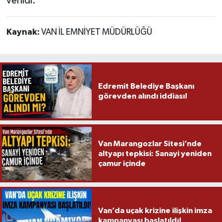
verildi.
Kaynak:
VAN İL EMNİYET MÜDÜRLÜĞÜ
Edremit Belediye Başkanı
görevden alındı iddiası!
Van Marangozlar Sitesi’nde
altyapı tepkisi: Sanayi yeniden
çamur içinde
Van’da uçak krizine ilişkin imza
kampanyası başlatıldı!