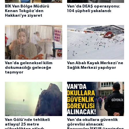
BİK Van Bölge Müdürü
Van'da DEAŞ operasyonu:
Kenan Tokgöz’den
104 şüpheli yakalandı
Hakkari’ye ziyaret
Van’da geleneksel kilim
Van Abalı Kayak Merkezi'ne
dokumacılığı geleceğe
Sağlık Merkezi yapılıyor
taşınıyor
Van Gölü’nde tehlikeli
Van'da okullara güvenlik
atlayış! 25 metre
görevlisi alınacak:
yükseklikten atladı
Başvurular İŞKUR üzerinden