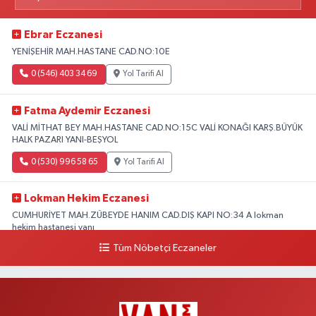
Ebrar Eczanesi
YENİŞEHİR MAH.HASTANE CAD.NO:10E
0 (546) 403 34 69
Yol Tarifi Al
Fatma Aydemir Eczanesi
VALİ MİTHAT BEY MAH.HASTANE CAD.NO:15C VALİ KONAĞI KARŞ.BÜYÜK
HALK PAZARI YANI-BEŞYOL
0 (530) 996 58 65
Yol Tarifi Al
Lokman Hekim Eczanesi
CUMHURİYET MAH.ZÜBEYDE HANIM CAD.DIŞ KAPI NO:34 A lokman
hekim hastanesi yanı
Tüm Nöbetçi Eczaneler
0 (432) 503 93 23
Yol Tarifi Al
Hekimoğlu Eczanesi
Vanyolu Caddesi Yeni Diş Hastanesi Yanı NO:102F