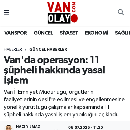
Vanspor
Van Nöbetçi Eczaneler
VANSPOR
GÜNCEL
SİYASET
EKONOMİ
SAĞLI
Güncel
Van Hava Durumu
HABERLER
GÜNCEL HABERLER
Siyaset
Van Namaz Vakitleri
Van'da operasyon: 11
Ekonomi
Van Trafik Yoğunluk Haritası
şüpheli hakkında yasal
işlem
Sağlık
Süper Lig Puan Durumu ve Fikstür
Van İl Emniyet Müdürlüğü, örgütlerin
Eğitim
Tüm Manşetler
faaliyetlerinin deşifre edilmesi ve engellenmesine
yönelik yürüttüğü çalışmalar kapsamında 11
Bilim & Teknoloji
Son Dakika Haberleri
şüpheli hakkında yasal işlem yapıldığını açıkladı.
Dünya
Haber Arşivi
HACI YILMAZ
06.07.2026 - 11:20