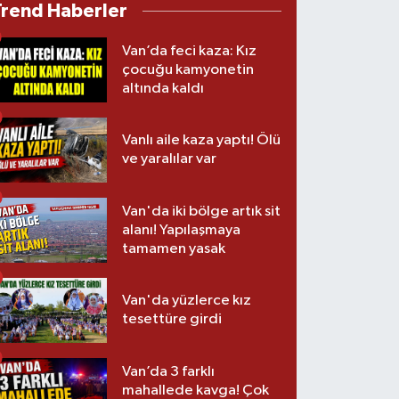
Trend Haberler
Van’da feci kaza: Kız
çocuğu kamyonetin
altında kaldı
Vanlı aile kaza yaptı! Ölü
ve yaralılar var
Van'da iki bölge artık sit
alanı! Yapılaşmaya
tamamen yasak
Van'da yüzlerce kız
tesettüre girdi
Van’da 3 farklı
mahallede kavga! Çok