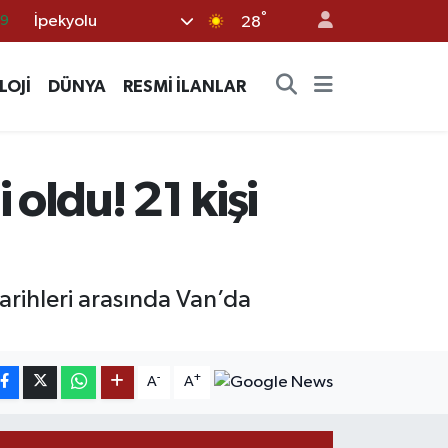
°
İpekyolu
28
06
.1
LOJİ
DÜNYA
RESMİ İLANLAR
21
39
8
oldu! 21 kişi
arihleri arasında Van’da
-
+
A
A