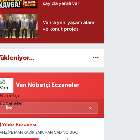
sayıda yaralı var
Van'a yeni yaşam alanı
ve konut projesi
ükleniyor...
Van Nöbetçi Eczaneler
Yıldız Eczanesi
AFIZİYE MAH.KADİR SARUHAN CAD.NO:30C