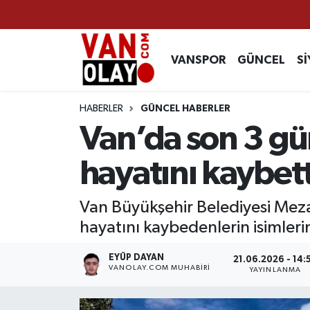
Vanspor
Van Nöbetçi Eczaneler
VANSPOR
GÜNCEL
Sİ
Güncel
Van Hava Durumu
HABERLER
GÜNCEL HABERLER
Siyaset
Van Namaz Vakitleri
Van’da son 3 gün
Ekonomi
Van Trafik Yoğunluk Haritası
hayatını kaybett
Sağlık
Süper Lig Puan Durumu ve Fikstür
Van Büyükşehir Belediyesi Meza
hayatını kaybedenlerin isimlerin
Eğitim
Tüm Manşetler
EYÜP DAYAN
21.06.2026 - 14:
Bilim & Teknoloji
Son Dakika Haberleri
VANOLAY.COM MUHABIRI
YAYINLANMA
Dünya
Haber Arşivi