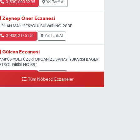
0 (530) 093 32 95
Yol Tarifi Al
Zeynep Öner Eczanesi
ÜPHAN MAH.İPEKYOLU BULVARI NO:283F
0 (432) 217 51 51
Yol Tarifi Al
Gülcan Eczanesi
AMPÜS YOLU ÜZERİ ORGANİZE SANAYİ YUKARISI BAGER
ETROL GİRİŞİ NO:394
0 (533) 348 25 87
Yol Tarifi Al
Tüm Nöbetçi Eczaneler
Lütfiye Hanım Eczanesi
AHÇİVAN MAH.15 TEMMUZ ŞEHİTLERİ CAD.NO:36B
ZEL LOKMAN HEKİM HASTANESİ ACİL KARŞISI
0 (501) 048 96 88
Yol Tarifi Al
Emek Eczanesi
AHMUDİYE MAH.ATATÜRK CAD.NO:17B