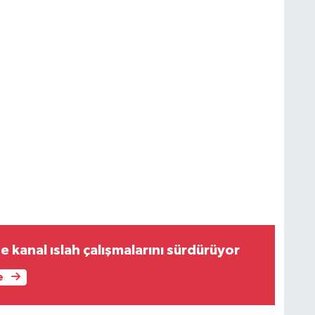
S
K
B
N
V
e kanal ıslah çalışmalarını sürdürüyor
e
Y