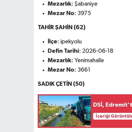
Mezarlık
: Şabaniye
Mezar No
: 3975
TAHİR ŞAHİN (62)
İlçe
: ipekyolu
Defin Tarihi
: 2026-06-18
Mezarlık
: Yenimahalle
Mezar No
: 3661
SADIK ÇETİN (50)
DSİ, Edremit't
İçeriği Görüntül