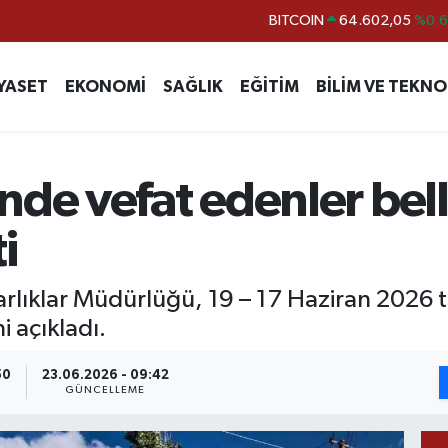
DOLAR
47,5986
%0.
EURO
55,0700
%0
YASET
EKONOMİ
SAĞLIK
EĞİTİM
BİLİM VE TEKNO
STERLİN
64,2438
%0.
GRAM ALTIN
6518.23
%0.
BİST100
13.768
%4
de vefat edenler belli 
i
rlıklar Müdürlüğü, 19 – 17 Haziran 2026 t
i açıkladı.
50
23.06.2026 - 09:42
GÜNCELLEME