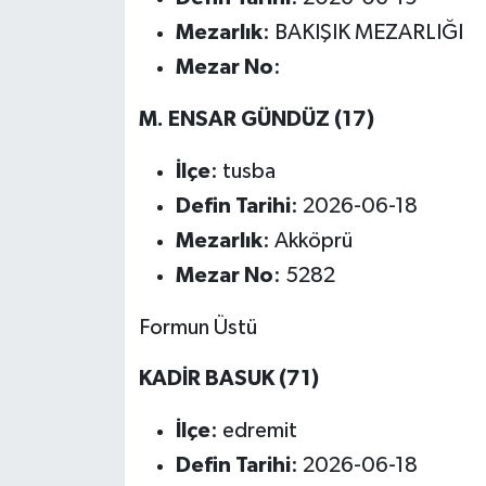
Mezarlık
: BAKIŞIK MEZARLIĞI
Mezar No
:
M. ENSAR GÜNDÜZ (17)
İlçe
: tusba
Defin Tarihi
: 2026-06-18
Mezarlık
: Akköprü
Mezar No
: 5282
Formun Üstü
KADİR BASUK (71)
İlçe
: edremit
Defin Tarihi
: 2026-06-18