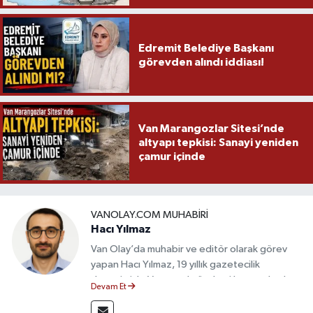
Edremit Belediye Başkanı
görevden alındı iddiası!
Van Marangozlar Sitesi’nde
altyapı tepkisi: Sanayi yeniden
çamur içinde
VANOLAY.COM MUHABIRI
Hacı Yılmaz
Van Olay’da muhabir ve editör olarak görev
yapan Hacı Yılmaz, 19 yıllık gazetecilik
deneyimiyle Van yerel gündemi başta olmak
Devam Et
üzere bölgesel ve ulusal gelişmeleri sahadan
takip etmektedir. Editoryal sürece katkı sunan