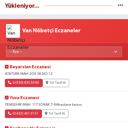
Yükleniyor...
Van Nöbetçi Eczaneler
Beyarslan Eczanesi
ATATÜRK MAH.209 SK.NO:12
0 (530) 635 50 65
Yol Tarifi Al
Yuva Eczanesi
YENİŞEHİR MAH. 117.SOKAK 7-9Ahastane karşısı
0 (432) 451 31 51
Yol Tarifi Al