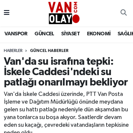
Vanspor
Van Nöbetçi Eczaneler
VANSPOR
GÜNCEL
SİYASET
EKONOMİ
SAĞLI
Güncel
Van Hava Durumu
HABERLER
GÜNCEL HABERLER
Siyaset
Van Namaz Vakitleri
Van'da su israfına tepki:
Ekonomi
Van Trafik Yoğunluk Haritası
İskele Caddesi'ndeki su
patlağı onarılmayı bekliyor
Sağlık
Süper Lig Puan Durumu ve Fikstür
Van'da İskele Caddesi üzerinde, PTT Van Posta
Eğitim
Tüm Manşetler
İşleme ve Dağıtım Müdürlüğü önünde meydana
gelen su hattı patlağı nedeniyle dün akşamdan bu
Bilim & Teknoloji
Son Dakika Haberleri
yana tonlarca su boşa akıyor. Saatlerdir devam
eden su kaçağı, çevredeki vatandaşların tepkisine
Dünya
Haber Arşivi
neden oldu.