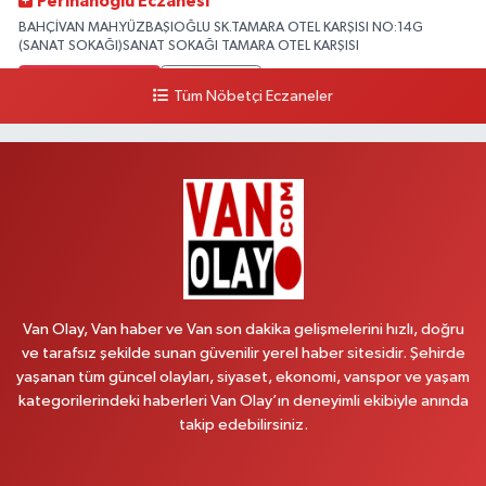
Perihanoğlu Eczanesi
BAHÇİVAN MAH.YÜZBAŞIOĞLU SK.TAMARA OTEL KARŞISI NO:14G
(SANAT SOKAĞI)SANAT SOKAĞI TAMARA OTEL KARŞISI
0 (432) 216 24 25
Yol Tarifi Al
Tüm Nöbetçi Eczaneler
Aydın Eczanesi
Recep Tayyip Erdoğan Mah.Azerbaycan Cad.104 B
0 (538) 861 36 16
Yol Tarifi Al
Arjin Eczanesi
BEYAZIT MAH.ZEYLAN CADDESİ OKYANUS GİYİM YANI NO:1
0 (535) 014 85 70
Yol Tarifi Al
Van Olay, Van haber ve Van son dakika gelişmelerini hızlı, doğru
ve tarafsız şekilde sunan güvenilir yerel haber sitesidir. Şehirde
Afşar Eczanesi
yaşanan tüm güncel olayları, siyaset, ekonomi, vanspor ve yaşam
Kazım Karabekir cad.Eski Araştırma Hastanesi karşısı (kent park karşısı )
kategorilerindeki haberleri Van Olay’ın deneyimli ekibiyle anında
Kaval iş merkezi No: 156 B
takip edebilirsiniz.
0 (432) 214 02 40
Yol Tarifi Al