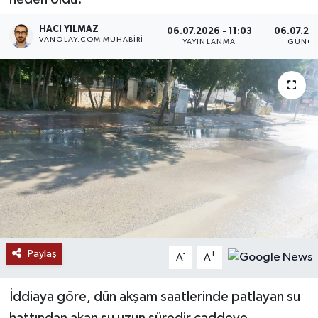
RESMİ İLANLAR
HACI YILMAZ
06.07.2026 - 11:03
06.07.202
VANOLAY.COM MUHABIRI
YAYINLANMA
GÜNCE
Paylaş
-
+
A
A
İddiaya göre, dün akşam saatlerinde patlayan su