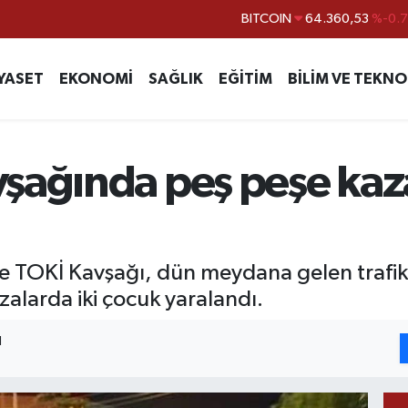
BITCOIN
64.360,53
%-0.
DOLAR
47,7069
%0.
YASET
EKONOMİ
SAĞLIK
EĞİTİM
BİLİM VE TEKNO
EURO
55,0265
%0.
STERLİN
64,1897
%0.
GRAM ALTIN
6574.81
%1.
şağında peş peşe kazal
BİST100
13.887
%6
he TOKİ Kavşağı, dün meydana gelen trafi
alarda iki çocuk yaralandı.
1