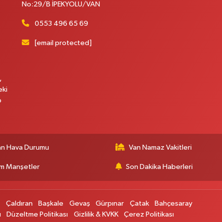
No:29/B İPEKYOLU/VAN
0553 496 65 69
[email protected]
,
eki
p
an Hava Durumu
Van Namaz Vakitleri
m Manşetler
Son Dakika Haberleri
p
Çaldıran
Başkale
Gevaş
Gürpınar
Çatak
Bahçesaray
ı
Düzeltme Politikası
Gizlilik & KVKK
Çerez Politikası