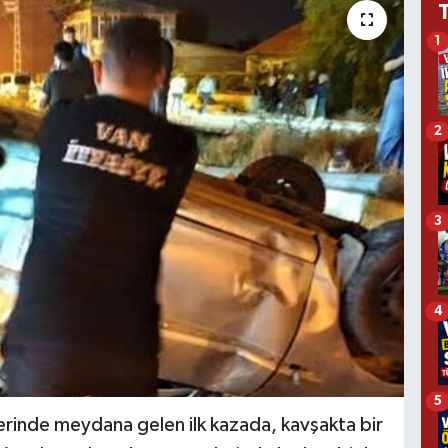
1
2
3
4
5
lerinde meydana gelen ilk kazada, kavşakta bir