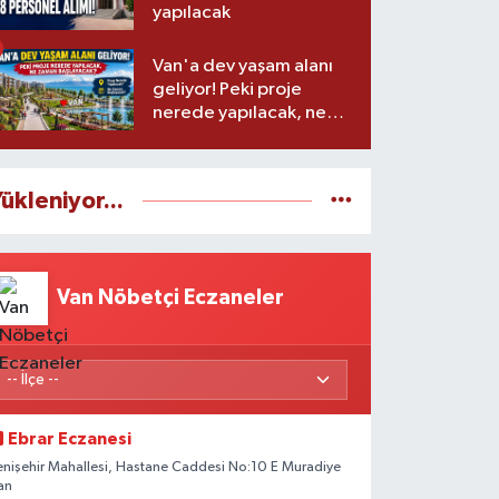
yapılacak
Van'a dev yaşam alanı
geliyor! Peki proje
nerede yapılacak, ne
zaman başlayacak?
ükleniyor...
Van Nöbetçi Eczaneler
Ebrar Eczanesi
enişehir Mahallesi, Hastane Caddesi No:10 E Muradiye
an