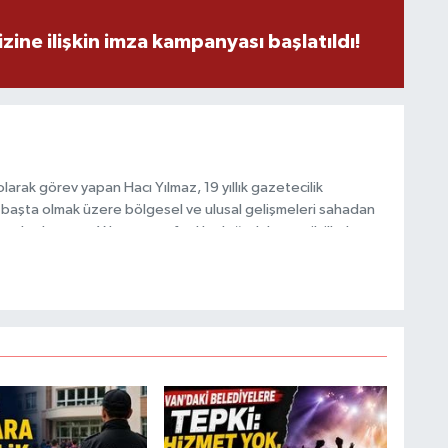
C
zine ilişkin imza kampanyası başlatıldı!
H
arak görev yapan Hacı Yılmaz, 19 yıllık gazetecilik
başta olmak üzere bölgesel ve ulusal gelişmeleri sahadan
e katkı sunan Yılmaz, tarafsızlık, doğruluk ve etik ilkeler
S
e kamuoyunu güvenilir kaynaklara dayalı olarak
V
S
V