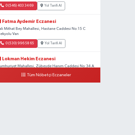
0 (546) 403 34 69
Yol Tarifi Al
Fatma Aydemir Eczanesi
ali Mithat Bey Mahallesi, Hastane Caddesi No:15 C
pekyolu Van
0 (530) 996 58 65
Yol Tarifi Al
Lokman Hekim Eczanesi
umhuriyet Mahallesi, Zübeyde Hanım Caddesi No:34 A
pekyolu Van
Tüm Nöbetçi Eczaneler
0 (432) 503 93 23
Yol Tarifi Al
Hekimoğlu Eczanesi
anyolu Mahallesi, Kara Yusuf Bey Bulvarı No:102 F Erciş
an
0 (541) 147 65 65
Yol Tarifi Al
Koç Eczanesi