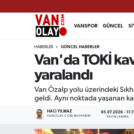
Vanspor
Van Nöbetçi Eczaneler
VANSPOR
GÜNCEL
Sİ
Güncel
Van Hava Durumu
HABERLER
GÜNCEL HABERLER
Siyaset
Van Namaz Vakitleri
Van'da TOKİ kav
Ekonomi
Van Trafik Yoğunluk Haritası
yaralandı
Sağlık
Süper Lig Puan Durumu ve Fikstür
Van Özalp yolu üzerindeki Sık
geldi. Aynı noktada yaşanan kaz
Eğitim
Tüm Manşetler
HACI YILMAZ
05.07.2026 - 11:1
Bilim & Teknoloji
Son Dakika Haberleri
VANOLAY.COM MUHABIRI
YAYINLANMA
Dünya
Haber Arşivi