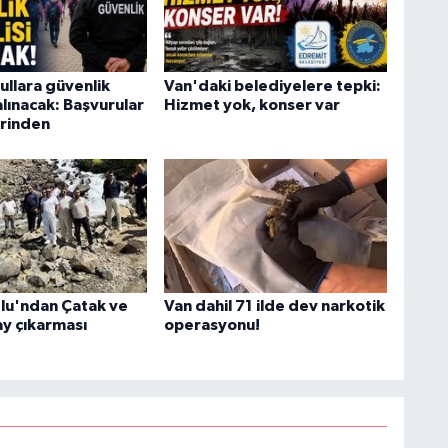
O
ullara güvenlik
Van'daki belediyelere tepki:
alınacak: Başvurular
Hizmet yok, konser var
rinden
İ
Ş
K
lu'ndan Çatak ve
Van dahil 71 ilde dev narkotik
y çıkarması
operasyonu!
M
V