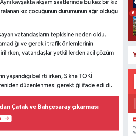
 Aynı kavşakta akşam saatlerinde bu kez bir kız
yaralanan kız çocuğunun durumunun ağır olduğu
6
şayan vatandaşların tepkisine neden oldu.
madığı ve gerekli trafik önlemlerinin
rilirken, vatandaşlar yetkililerden acil çözüm
Y
 yaşandığı belirtilirken, Sıkhe TOKİ
 yeniden düzenlenmesi gerektiği ifade edildi.
dan Çatak ve Bahçesaray çıkarması
e
Y
V