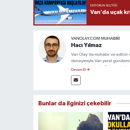
EDITÖRÜN SEÇTIĞI
Van’da uçak kri
VANOLAY.COM MUHABIRI
Hacı Yılmaz
Van Olay’da muhabir ve editör ol
deneyimiyle Van yerel gündemi 
takip etmektedir. Editoryal sürec
Devam Et
çerçevesinde ürettiği haberlerl
bilgilendirmektedir.
Bunlar da ilginizi çekebilir