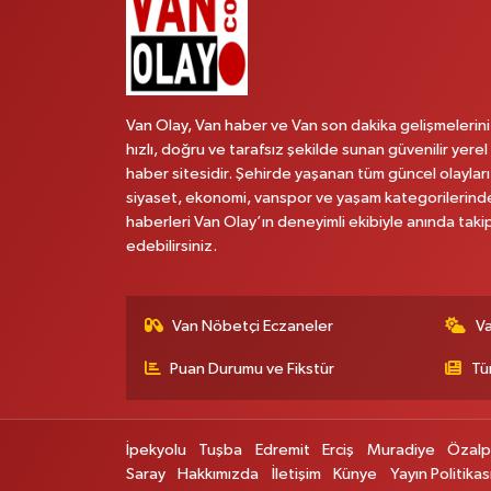
Van Olay, Van haber ve Van son dakika gelişmelerini
hızlı, doğru ve tarafsız şekilde sunan güvenilir yerel
haber sitesidir. Şehirde yaşanan tüm güncel olayları
siyaset, ekonomi, vanspor ve yaşam kategorilerind
haberleri Van Olay’ın deneyimli ekibiyle anında taki
edebilirsiniz.
Van Nöbetçi Eczaneler
V
Puan Durumu ve Fikstür
Tü
İpekyolu
Tuşba
Edremit
Erciş
Muradiye
Özal
Saray
Hakkımızda
İletişim
Künye
Yayın Politikas