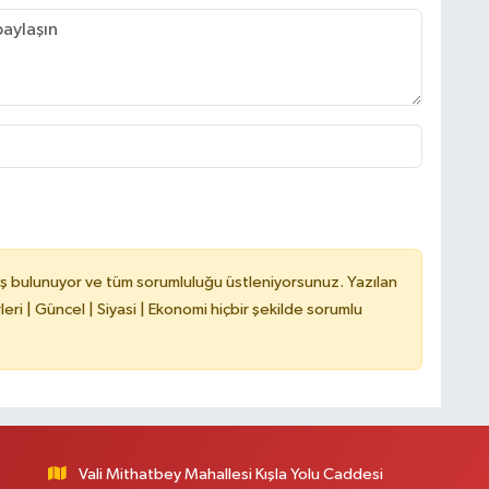
H
V
C
V
ş bulunuyor ve tüm sorumluluğu üstleniyorsunuz. Yazılan
ri | Güncel | Siyasi | Ekonomi hiçbir şekilde sorumlu
A
Vali Mithatbey Mahallesi Kışla Yolu Caddesi