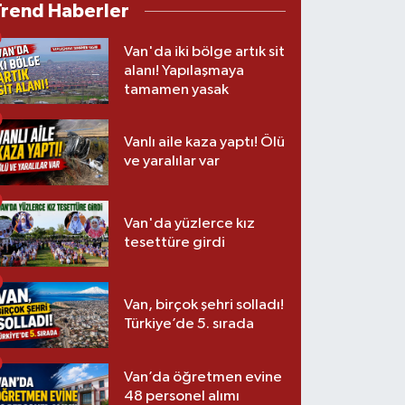
Trend Haberler
Van'da iki bölge artık sit
alanı! Yapılaşmaya
tamamen yasak
Vanlı aile kaza yaptı! Ölü
ve yaralılar var
Van'da yüzlerce kız
tesettüre girdi
Van, birçok şehri solladı!
Türkiye’de 5. sırada
Van’da öğretmen evine
48 personel alımı