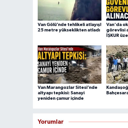
Van Gölü’nde tehlikeli atlayış!
Van'da ok
25 metre yükseklikten atladı
görevlisi 
İŞKUR üze
Van Marangozlar Sitesi’nde
Kandaşoğ
altyapı tepkisi: Sanayi
Bahçesara
yeniden çamur içinde
Yorumlar