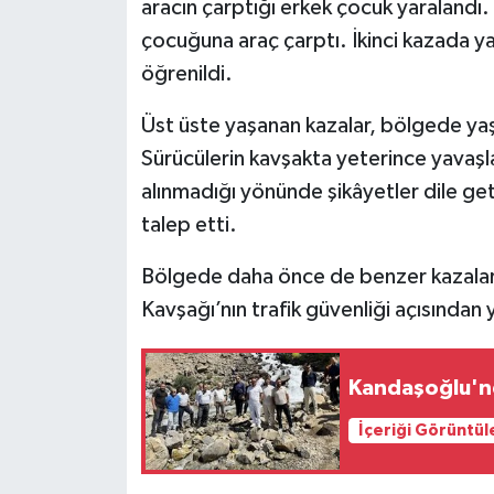
aracın çarptığı erkek çocuk yaralandı.
çocuğuna araç çarptı. İkinci kazada 
öğrenildi.
Üst üste yaşanan kazalar, bölgede ya
Sürücülerin kavşakta yeterince yavaşla
alınmadığı yönünde şikâyetler dile geti
talep etti.
Bölgede daha önce de benzer kazaların
Kavşağı’nın trafik güvenliği açısından
Kandaşoğlu'n
İçeriği Görüntül