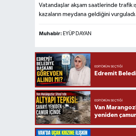
Vatandaşlar akşam saatlerinde trafik ı
kazaların meydana geldiğini vurguladı
Muhabir:
EYÜP DAYAN
EDITÖRÜN SEÇTIĞI
Edremit Beledi
EDITÖRÜN SEÇTIĞI
Van Marangozla
yeniden çamur