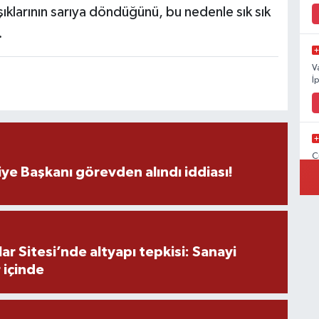
şıklarının sarıya döndüğünü, bu nedenle sık sık
.
V
İ
C
İ
ye Başkanı görevden alındı iddiası!
V
r Sitesi’nde altyapı tepkisi: Sanayi
V
 içinde