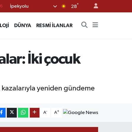
°
76
İpekyolu
28
17
LOJİ
DÜNYA
RESMİ İLANLAR
01
02
44
ar: İki çocuk
4
k kazalarıyla yeniden gündeme
-
+
A
A