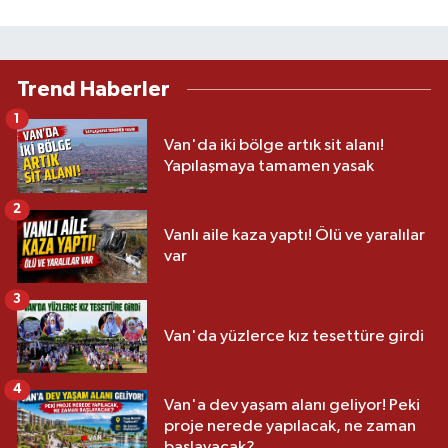
Trend Haberler
1
Van'da iki bölge artık sit alanı!
Yapılaşmaya tamamen yasak
2
Vanlı aile kaza yaptı! Ölü ve yaralılar
var
3
Van'da yüzlerce kız tesettüre girdi
4
Van'a dev yaşam alanı geliyor! Peki
proje nerede yapılacak, ne zaman
başlayacak?