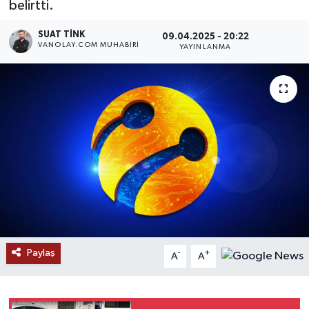
belirtti.
RESMİ İLANLAR
SUAT TINK
09.04.2025 - 20:22
VANOLAY.COM MUHABIRI
YAYINLANMA
Paylaş
-
+
A
A