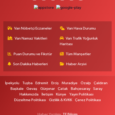
0 (432) 354 37 36
Yol Tarifi Al
Erdoğan Eczanesi
SEREFIYE MAHALLE URARTU SOKAK ESKİ İSTANBUL HAST. KRŞ. NO:6 B
Van Nöbetçi Eczaneler
Van Hava Durumu
0 (432) 215 82 65
Yol Tarifi Al
Van Namaz Vakitleri
Van Trafik Yoğunluk
Haritası
Derman Eczanesi
BAHÇELİEVLER MAH.MUSLİH GÖRENTAŞ BULVARI NO:57Çağdaş fırının
Puan Durumu ve Fikstür
Tüm Manşetler
karşısı
Son Dakika Haberleri
Haber Arşivi
0 (501) 322 00 65
Yol Tarifi Al
Yenı Sıfa Eczanesi
İpekyolu
Tuşba
Edremit
Erciş
Muradiye
Özalp
Çaldıran
VANYOLU CADDESİ NO:42
Başkale
Gevaş
Gürpınar
Çatak
Bahçesaray
Saray
0 (532) 689 22 50
Yol Tarifi Al
Hakkımızda
İletişim
Künye
Yayın Politikası
Düzeltme Politikası
Gizlilik & KVKK
Çerez Politikası
Doğa Eczanesi
YENİŞEHİR MAH.HASTANE CAD.DIŞ KAPI NO:37
Haber Yazılımı:
TE Bilişim