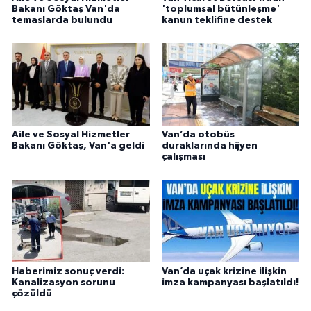
Bakanı Göktaş Van'da
'toplumsal bütünleşme'
temaslarda bulundu
kanun teklifine destek
Aile ve Sosyal Hizmetler
Van’da otobüs
Bakanı Göktaş, Van'a geldi
duraklarında hijyen
çalışması
Haberimiz sonuç verdi:
Van’da uçak krizine ilişkin
Kanalizasyon sorunu
imza kampanyası başlatıldı!
çözüldü