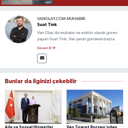
VANOLAY.COM MUHABIRI
Suat Tink
Van Olay’da muhabir ve editör olarak görev
yapan Suat Tink, Van yerel gündemi başta
olmak üzere bölgesel ve ulusal gelişmeleri
Devam Et
yakından takip etmektedir. İletişim Fakültesi
mezunu olan Tink, sahadan edindiği bilgilerle
doğruluk, tarafsızlık ve etik ilkeler
çerçevesinde güvenilir ve hızlı habercilik
anlayışını benimsemektedir.
Bunlar da ilginizi çekebilir
Aile ve Sosyal Hizmetler
Van Ticaret Borsası'ndan