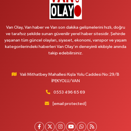
Emek Eczanesi
MAHMUDİYE MAH.ATATÜRK CAD.NO:17B
Van Olay, Van haber ve Van son dakika gelişmelerini hızlı, doğru
0 (531) 621 69 65
Yol Tarifi Al
ve tarafsız şekilde sunan güvenilir yerel haber sitesidir. Şehirde
yaşanan tüm güncel olayları, siyaset, ekonomi, vanspor ve yaşam
Onay Eczanesi
kategorilerindeki haberleri Van Olay’ın deneyimli ekibiyle anında
MERAŞEL FEVZİ ÇAKMAK CAD. KÜLTÜR SARAYI KIZILAY KAN MERKEZİ
takip edebilirsiniz.
KARŞISI DIŞ KAPI NO:25B
0 (432) 212 66 67
Yol Tarifi Al
Vali Mithatbey Mahallesi Kışla Yolu Caddesi No:29/B
Yenı Derman Eczanesi
İPEKYOLU/VAN
Hatuniye Mah. Özel Akdamar Hastanesi Karşısı Güven Evleri A.Blok No:7
Akdamar Hastanesi Acil yanı. İpekyolu. Hatuniye mahallesi terzioğlu, Eski
0553 496 65 69
ikinisan kedili kavşağı, 65100 Ipekyolu Van
[email protected]
0 (432) 216 14 84
Yol Tarifi Al
Hayat Eczanesi
Kışla Mah.Çınarlı Cad.1038 Sk.No:93 3-4