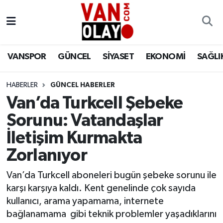
Vanspor
Van Nöbetçi Eczaneler
VANSPOR
GÜNCEL
SİYASET
EKONOMİ
SAĞLI
Güncel
Van Hava Durumu
HABERLER
GÜNCEL HABERLER
Siyaset
Van Namaz Vakitleri
Van’da Turkcell Şebeke
Ekonomi
Van Trafik Yoğunluk Haritası
Sorunu: Vatandaşlar
İletişim Kurmakta
Sağlık
Süper Lig Puan Durumu ve Fikstür
Zorlanıyor
Eğitim
Tüm Manşetler
Van’da Turkcell aboneleri bugün şebeke sorunu ile
karşı karşıya kaldı. Kent genelinde çok sayıda
Bilim & Teknoloji
Son Dakika Haberleri
kullanıcı, arama yapamama, internete
bağlanamama gibi teknik problemler yaşadıklarını
Dünya
Haber Arşivi