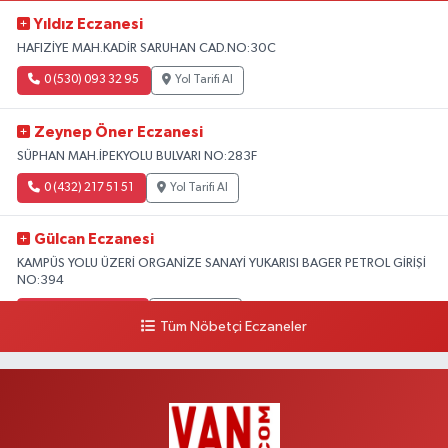
Yıldız Eczanesi
HAFIZİYE MAH.KADİR SARUHAN CAD.NO:30C
0 (530) 093 32 95
Yol Tarifi Al
Zeynep Öner Eczanesi
SÜPHAN MAH.İPEKYOLU BULVARI NO:283F
0 (432) 217 51 51
Yol Tarifi Al
Gülcan Eczanesi
KAMPÜS YOLU ÜZERİ ORGANİZE SANAYİ YUKARISI BAGER PETROL GİRİŞİ
NO:394
0 (533) 348 25 87
Yol Tarifi Al
Tüm Nöbetçi Eczaneler
Lütfiye Hanım Eczanesi
BAHÇİVAN MAH.15 TEMMUZ ŞEHİTLERİ CAD.NO:36B ÖZEL LOKMAN
HEKİM HASTANESİ ACİL KARŞISI
0 (501) 048 96 88
Yol Tarifi Al