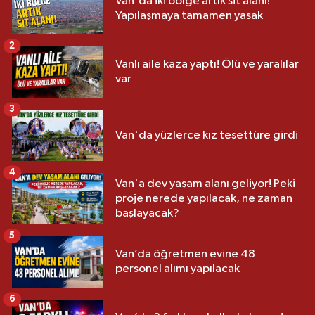
Van'da iki bölge artık sit alanı!
Yapılaşmaya tamamen yasak
2
Vanlı aile kaza yaptı! Ölü ve yaralılar
var
3
Van'da yüzlerce kız tesettüre girdi
4
Van'a dev yaşam alanı geliyor! Peki
proje nerede yapılacak, ne zaman
başlayacak?
5
Van’da öğretmen evine 48
personel alımı yapılacak
6