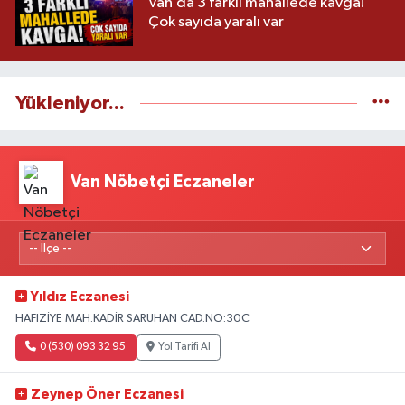
Van’da 3 farklı mahallede kavga!
Çok sayıda yaralı var
Yükleniyor...
Van Nöbetçi Eczaneler
Yıldız Eczanesi
HAFIZİYE MAH.KADİR SARUHAN CAD.NO:30C
0 (530) 093 32 95
Yol Tarifi Al
Zeynep Öner Eczanesi