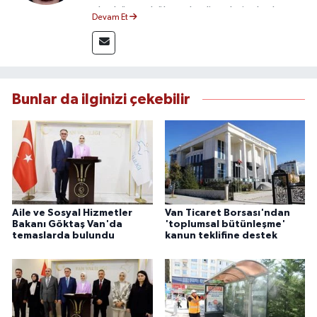
olmak üzere bölgesel gelişmeleri sahadan
Devam Et
takip etmektedir. 10 yılı aşkın gazetecilik
deneyimiyle doğruluk, tarafsızlık ve etik ilkeleri
esas alan Dayan, güvenilir kaynaklara dayalı
haberleriyle kamuoyunu doğru ve hızlı biçimde
bilgilendirmektedir.
Bunlar da ilginizi çekebilir
Aile ve Sosyal Hizmetler
Van Ticaret Borsası'ndan
Bakanı Göktaş Van'da
'toplumsal bütünleşme'
temaslarda bulundu
kanun teklifine destek