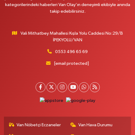
Onay Eczanesi
kategorilerindeki haberleri Van Olay’ın deneyimli ekibiyle anında
MERAŞEL FEVZİ ÇAKMAK CAD. KÜLTÜR SARAYI KIZILAY KAN MERKEZİ
takip edebilirsiniz.
KARŞISI DIŞ KAPI NO:25B
0 (432) 212 66 67
Yol Tarifi Al
Vali Mithatbey Mahallesi Kışla Yolu Caddesi No:29/B
Yenı Derman Eczanesi
İPEKYOLU/VAN
Hatuniye Mah. Özel Akdamar Hastanesi Karşısı Güven Evleri A.Blok No:7
Akdamar Hastanesi Acil yanı. İpekyolu. Hatuniye mahallesi terzioğlu, Eski
0553 496 65 69
ikinisan kedili kavşağı, 65100 Ipekyolu Van
[email protected]
0 (432) 216 14 84
Yol Tarifi Al
Hayat Eczanesi
Kışla Mah.Çınarlı Cad.1038 Sk.No:93 3-4
0 (432) 354 37 36
Yol Tarifi Al
Erdoğan Eczanesi
SEREFIYE MAHALLE URARTU SOKAK ESKİ İSTANBUL HAST. KRŞ. NO:6 B
Van Nöbetçi Eczaneler
Van Hava Durumu
0 (432) 215 82 65
Yol Tarifi Al