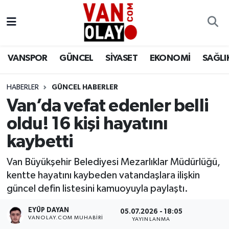
Vanspor
Van Nöbetçi Eczaneler
VANSPOR
GÜNCEL
SİYASET
EKONOMİ
SAĞLI
Güncel
Van Hava Durumu
HABERLER
GÜNCEL HABERLER
Siyaset
Van Namaz Vakitleri
Van’da vefat edenler belli
Ekonomi
Van Trafik Yoğunluk Haritası
oldu! 16 kişi hayatını
kaybetti
Sağlık
Süper Lig Puan Durumu ve Fikstür
Van Büyükşehir Belediyesi Mezarlıklar Müdürlüğü,
Eğitim
Tüm Manşetler
kentte hayatını kaybeden vatandaşlara ilişkin
güncel defin listesini kamuoyuyla paylaştı.
Bilim & Teknoloji
Son Dakika Haberleri
EYÜP DAYAN
05.07.2026 - 18:05
VANOLAY.COM MUHABIRI
YAYINLANMA
Dünya
Haber Arşivi