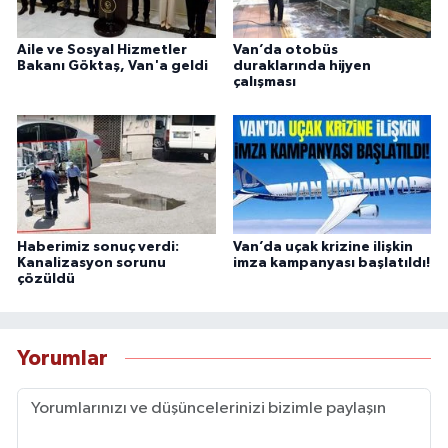
Aile ve Sosyal Hizmetler
Van’da otobüs
Bakanı Göktaş, Van'a geldi
duraklarında hijyen
çalışması
Haberimiz sonuç verdi:
Van’da uçak krizine ilişkin
Kanalizasyon sorunu
imza kampanyası başlatıldı!
çözüldü
Yorumlar