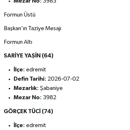
Mezar No
: 3983
Formun Üstü
Başkan'ın Taziye Mesajı
Formun Altı
SARİYE YAŞİN (64)
İlçe
: edremit
Defin Tarihi
: 2026-07-02
Mezarlık
: Şabaniye
Mezar No
: 3982
GÖRÇEK TÜCİ (74)
İlçe
: edremit