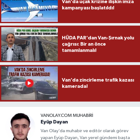
Van’da uçak krizine ilişkin imza
kampanyası başlatıldı!
HÜDA PAR’dan Van-Şırnak yolu
çağrısı: Bir an önce
tamamlanmalı!
Van’da zincirleme trafik kazası
kamerada!
VANOLAY.COM MUHABIRI
Eyüp Dayan
Van Olay’da muhabir ve editör olarak görev
yapan Eyüp Dayan, Van yerel gündemi başta