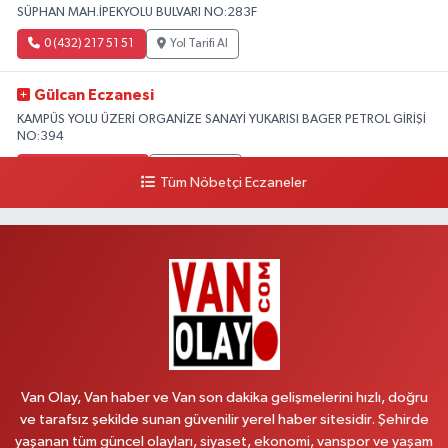
SÜPHAN MAH.İPEKYOLU BULVARI NO:283F
0 (432) 217 51 51
Yol Tarifi Al
Gülcan Eczanesi
KAMPÜS YOLU ÜZERİ ORGANİZE SANAYİ YUKARISI BAGER PETROL GİRİŞİ
NO:394
0 (533) 348 25 87
Yol Tarifi Al
Tüm Nöbetçi Eczaneler
Lütfiye Hanım Eczanesi
BAHÇİVAN MAH.15 TEMMUZ ŞEHİTLERİ CAD.NO:36B ÖZEL LOKMAN
HEKİM HASTANESİ ACİL KARŞISI
0 (501) 048 96 88
Yol Tarifi Al
Emek Eczanesi
MAHMUDİYE MAH.ATATÜRK CAD.NO:17B
Van Olay, Van haber ve Van son dakika gelişmelerini hızlı, doğru
0 (531) 621 69 65
Yol Tarifi Al
ve tarafsız şekilde sunan güvenilir yerel haber sitesidir. Şehirde
yaşanan tüm güncel olayları, siyaset, ekonomi, vanspor ve yaşam