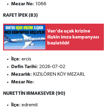
Mezar No
: 1066
RAFET İPEK (83)
Van’da uçak krizine
ilişkin imza kampanyası
başlatıldı!
İlçe
: ercis
Defin Tarihi
: 2026-07-02
Mezarlık
: KIZILÖREN KÖY MEZARL
Mezar No
:
NURETTİN IRMAKSEVER (90)
İlçe
: edremit