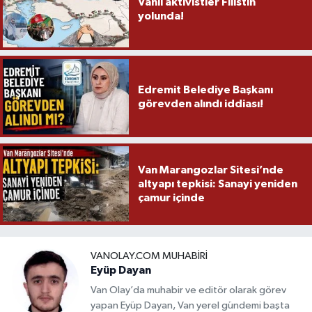
Vanlı aktivistler Filistin
yolunda!
Edremit Belediye Başkanı
görevden alındı iddiası!
Van Marangozlar Sitesi’nde
altyapı tepkisi: Sanayi yeniden
çamur içinde
VANOLAY.COM MUHABIRI
Eyüp Dayan
Van Olay’da muhabir ve editör olarak görev
yapan Eyüp Dayan, Van yerel gündemi başta