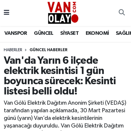
Vanspor
Van Nöbetçi Eczaneler
VANSPOR
GÜNCEL
SİYASET
EKONOMİ
SAĞLI
Güncel
Van Hava Durumu
HABERLER
GÜNCEL HABERLER
Siyaset
Van Namaz Vakitleri
Van'da Yarın 6 ilçede
Ekonomi
Van Trafik Yoğunluk Haritası
elektrik kesintisi 1 gün
boyunca sürecek: Kesinti
Sağlık
Süper Lig Puan Durumu ve Fikstür
listesi belli oldu!
Eğitim
Tüm Manşetler
Van Gölü Elektrik Dağıtım Anonim Şirketi (VEDAŞ)
tarafından yapılan açıklamada, 30 Mart Pazartesi
Bilim & Teknoloji
Son Dakika Haberleri
günü (yarın) Van’da elektrik kesintilerinin
yaşanacağı duyuruldu. Van Gölü Elektrik Dağıtım
Dünya
Haber Arşivi