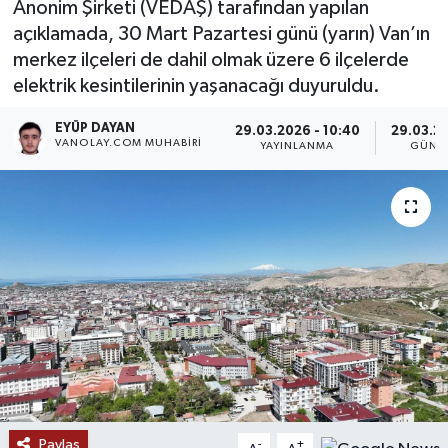
Anonim Şirketi (VEDAŞ) tarafından yapılan
açıklamada, 30 Mart Pazartesi günü (yarın) Van’ın
RESMİ İLANLAR
merkez ilçeleri de dahil olmak üzere 6 ilçelerde
elektrik kesintilerinin yaşanacağı duyuruldu.
EYÜP DAYAN
29.03.2026 - 10:40
29.03.20
VANOLAY.COM MUHABIRI
YAYINLANMA
GÜNC
Paylaş
-
+