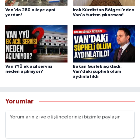
Van'da 280 aileye ayni
Irak Kürdistan Bölgesi’nden
yardım!
Van’a turizm çıkarması!
Van YYÜ ek acil servisi
Bakan Gürlek açıkladı:
neden açılmıyor?
Van’daki şüpheli ölüm
aydınlatıldı
Yorumlar