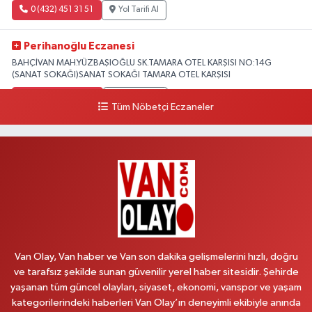
0 (432) 451 31 51
Yol Tarifi Al
Perihanoğlu Eczanesi
BAHÇİVAN MAH.YÜZBAŞIOĞLU SK.TAMARA OTEL KARŞISI NO:14G
(SANAT SOKAĞI)SANAT SOKAĞI TAMARA OTEL KARŞISI
0 (432) 216 24 25
Yol Tarifi Al
Tüm Nöbetçi Eczaneler
Aydın Eczanesi
Recep Tayyip Erdoğan Mah.Azerbaycan Cad.104 B
0 (538) 861 36 16
Yol Tarifi Al
Arjin Eczanesi
BEYAZIT MAH.ZEYLAN CADDESİ OKYANUS GİYİM YANI NO:1
0 (535) 014 85 70
Yol Tarifi Al
Van Olay, Van haber ve Van son dakika gelişmelerini hızlı, doğru
ve tarafsız şekilde sunan güvenilir yerel haber sitesidir. Şehirde
Afşar Eczanesi
yaşanan tüm güncel olayları, siyaset, ekonomi, vanspor ve yaşam
Kazım Karabekir cad.Eski Araştırma Hastanesi karşısı (kent park karşısı )
kategorilerindeki haberleri Van Olay’ın deneyimli ekibiyle anında
Kaval iş merkezi No: 156 B