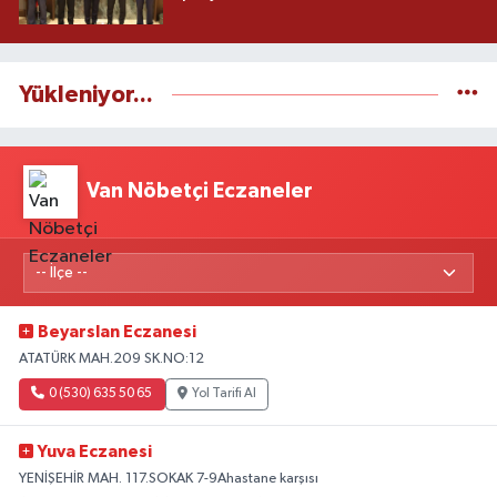
Yükleniyor...
Van Nöbetçi Eczaneler
Beyarslan Eczanesi
ATATÜRK MAH.209 SK.NO:12
0 (530) 635 50 65
Yol Tarifi Al
Yuva Eczanesi
YENİŞEHİR MAH. 117.SOKAK 7-9Ahastane karşısı