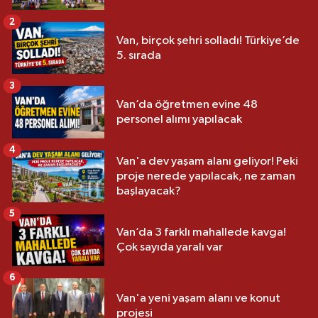
2
Van, birçok şehri solladı! Türkiye’de
5. sırada
3
Van’da öğretmen evine 48
personel alımı yapılacak
4
Van'a dev yaşam alanı geliyor! Peki
proje nerede yapılacak, ne zaman
başlayacak?
5
Van’da 3 farklı mahallede kavga!
Çok sayıda yaralı var
6
Van'a yeni yaşam alanı ve konut
projesi