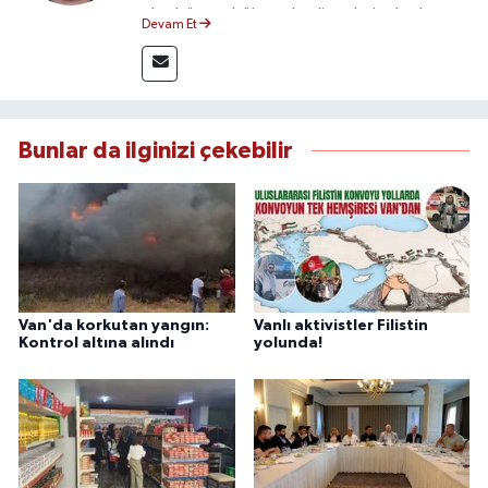
olmak üzere bölgesel gelişmeleri sahadan
Devam Et
takip etmektedir. 10 yılı aşkın gazetecilik
deneyimiyle doğruluk, tarafsızlık ve etik ilkeleri
esas alan Dayan, güvenilir kaynaklara dayalı
haberleriyle kamuoyunu doğru ve hızlı biçimde
bilgilendirmektedir.
Bunlar da ilginizi çekebilir
Van'da korkutan yangın:
Vanlı aktivistler Filistin
Kontrol altına alındı
yolunda!