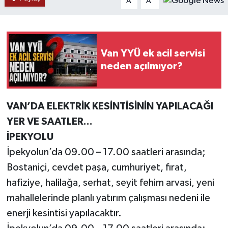
A
A
Van YYÜ ek acil servisi
neden açılmıyor?
VAN’DA ELEKTRİK KESİNTİSİNİN YAPILACAĞI
YER VE SAATLER...
İPEKYOLU
İpekyolun’da 09.00 – 17.00 saatleri arasında;
Bostaniçi, cevdet paşa, cumhuriyet, fırat,
hafiziye, halilağa, serhat, seyit fehim arvasi, yeni
mahallelerinde planlı yatırım çalışması nedeni ile
enerji kesintisi yapılacaktır.