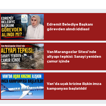
Edremit Belediye Başkanı
görevden alındı iddiası!
Van Marangozlar Sitesi’nde
altyapı tepkisi: Sanayi yeniden
çamur içinde
Van’da uçak krizine ilişkin imza
kampanyası başlatıldı!