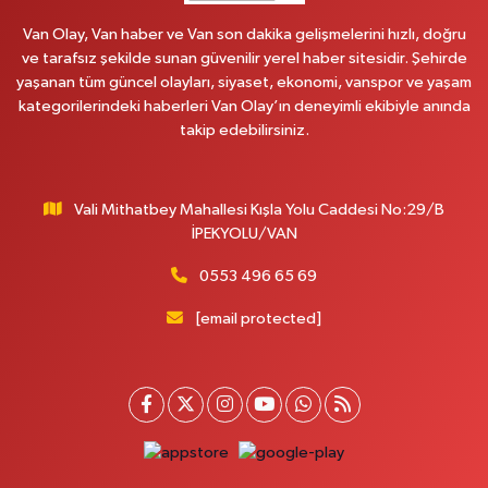
0 (535) 014 85 70
Yol Tarifi Al
Van Olay, Van haber ve Van son dakika gelişmelerini hızlı, doğru
ve tarafsız şekilde sunan güvenilir yerel haber sitesidir. Şehirde
Afşar Eczanesi
yaşanan tüm güncel olayları, siyaset, ekonomi, vanspor ve yaşam
Kazım Karabekir cad.Eski Araştırma Hastanesi karşısı (kent park karşısı )
kategorilerindeki haberleri Van Olay’ın deneyimli ekibiyle anında
Kaval iş merkezi No: 156 B
takip edebilirsiniz.
0 (432) 214 02 40
Yol Tarifi Al
Vali Mithatbey Mahallesi Kışla Yolu Caddesi No:29/B
Gürpınar Eczanesi
İPEKYOLU/VAN
Akpınar Mah. Milli Egemenlik Cad.No:7 A
0 (506) 065 26 65
Yol Tarifi Al
0553 496 65 69
[email protected]
Mahya Eczanesi
ZÜBEYDE HANIM CAD.ÖZEL LOKMAN HEKİM HASTANESİ KARŞISI 82 C
0 (432) 215 77 65
Yol Tarifi Al
Ferhat Eczanesi
URARTU SOK. ESKİ İSTANBUL HASTANESİ KARŞISI NO:4 C