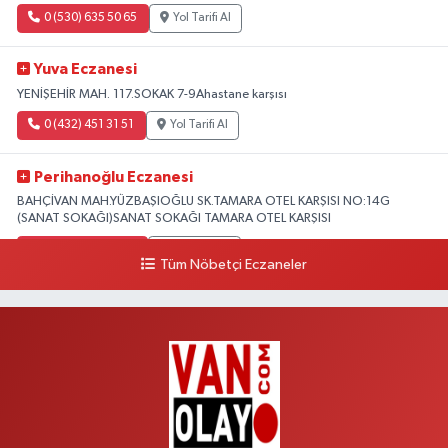
0 (530) 635 50 65
Yol Tarifi Al
Yuva Eczanesi
YENİŞEHİR MAH. 117.SOKAK 7-9Ahastane karşısı
0 (432) 451 31 51
Yol Tarifi Al
Perihanoğlu Eczanesi
BAHÇİVAN MAH.YÜZBAŞIOĞLU SK.TAMARA OTEL KARŞISI NO:14G
(SANAT SOKAĞI)SANAT SOKAĞI TAMARA OTEL KARŞISI
0 (432) 216 24 25
Yol Tarifi Al
Tüm Nöbetçi Eczaneler
Aydın Eczanesi
Recep Tayyip Erdoğan Mah.Azerbaycan Cad.104 B
0 (538) 861 36 16
Yol Tarifi Al
Arjin Eczanesi
BEYAZIT MAH.ZEYLAN CADDESİ OKYANUS GİYİM YANI NO:1