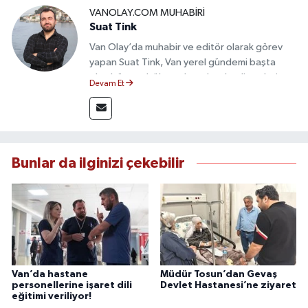
VANOLAY.COM MUHABIRI
Suat Tink
Van Olay’da muhabir ve editör olarak görev
yapan Suat Tink, Van yerel gündemi başta
olmak üzere bölgesel ve ulusal gelişmeleri
Devam Et
yakından takip etmektedir. İletişim Fakültesi
mezunu olan Tink, sahadan edindiği bilgilerle
doğruluk, tarafsızlık ve etik ilkeler
çerçevesinde güvenilir ve hızlı habercilik
anlayışını benimsemektedir.
Bunlar da ilginizi çekebilir
Van’da hastane
Müdür Tosun’dan Gevaş
personellerine işaret dili
Devlet Hastanesi’ne ziyaret
eğitimi veriliyor!