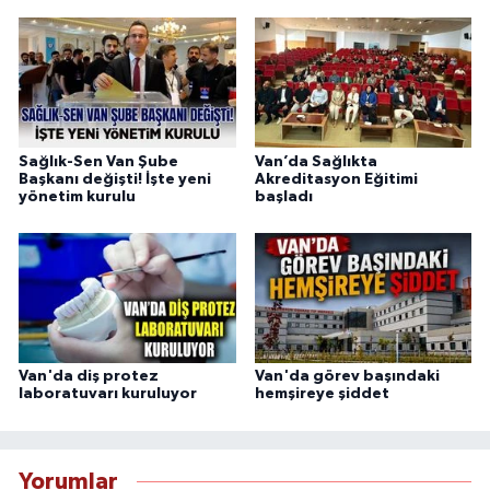
Sağlık-Sen Van Şube
Van’da Sağlıkta
Başkanı değişti! İşte yeni
Akreditasyon Eğitimi
yönetim kurulu
başladı
Van'da diş protez
Van'da görev başındaki
laboratuvarı kuruluyor
hemşireye şiddet
Yorumlar