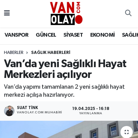
Vanspor
Van Nöbetçi Eczaneler
VANSPOR
GÜNCEL
SİYASET
EKONOMİ
SAĞLI
Güncel
Van Hava Durumu
HABERLER
SAĞLIK HABERLERİ
Siyaset
Van Namaz Vakitleri
Van’da yeni Sağlıklı Hayat
Ekonomi
Van Trafik Yoğunluk Haritası
Merkezleri açılıyor
Sağlık
Süper Lig Puan Durumu ve Fikstür
Van’da yapımı tamamlanan 2 yeni sağlıklı hayat
merkezi açılışa hazırlanıyor.
Eğitim
Tüm Manşetler
SUAT TINK
19.04.2025 - 16:18
VANOLAY.COM MUHABIRI
YAYINLANMA
Bilim & Teknoloji
Son Dakika Haberleri
Dünya
Haber Arşivi