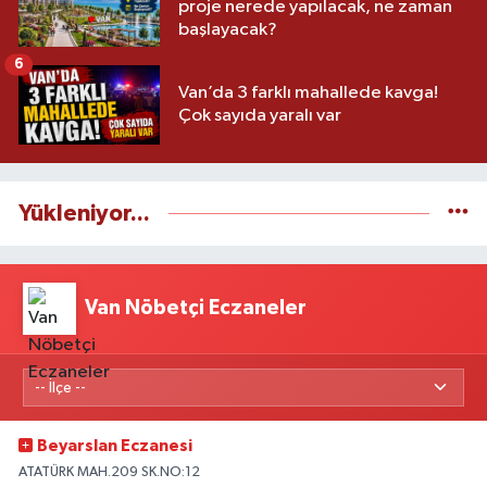
proje nerede yapılacak, ne zaman
başlayacak?
6
Van’da 3 farklı mahallede kavga!
Çok sayıda yaralı var
Yükleniyor...
Van Nöbetçi Eczaneler
Beyarslan Eczanesi
ATATÜRK MAH.209 SK.NO:12