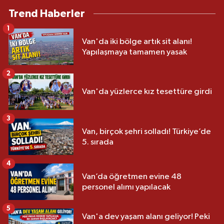
Trend Haberler
1
Van'da iki bölge artık sit alanı!
Yapılaşmaya tamamen yasak
2
Van'da yüzlerce kız tesettüre girdi
3
Van, birçok şehri solladı! Türkiye’de
5. sırada
4
Van’da öğretmen evine 48
personel alımı yapılacak
5
Van'a dev yaşam alanı geliyor! Peki