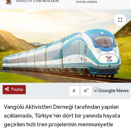
VANOLAY.COM MUHABIRI
YAYINLANMA
RESMİ İLANLAR
Paylaş
-
+
A
A
Vangölü Aktivistleri Derneği tarafından yapılan
açıklamada, Türkiye'nin dört bir yanında hayata
geçirilen hızlı tren projelerinin memnuniyetle