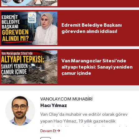
Edremit Belediye Başkanı
görevden alındı iddiası!
Van Marangozlar Sitesi’nde
altyapı tepkisi: Sanayi yeniden
çamur içinde
VANOLAY.COM MUHABIRI
Hacı Yılmaz
Van Olay’da muhabir ve editör olarak görev
yapan Hacı Yılmaz, 19 yıllık gazetecilik
deneyimiyle Van yerel gündemi başta olmak
Devam Et
üzere bölgesel ve ulusal gelişmeleri sahadan