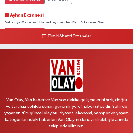
Ayhan Eczanesi
Şabaniye Mahallesi, Hasanbey Caddesi No:55 Edremit Van
0 (505) 636 94 65
Yol Tarifi Al
Tüm Nöbetçi Eczaneler
Baran Eczanesi
Şehit Jandarma Binbaşı Cesur Mahallesi, Vali Münir Karaloğlu Caddesi
No:6 D Çaldıran Van
0 (538) 376 47 15
Yol Tarifi Al
Vitamin Eczanesi
Vanyolu Mahallesi, Kara Yusuf Bey Caddesi No:99 B Erciş Van
Van Olay, Van haber ve Van son dakika gelişmelerini hızlı, doğru
0 (432) 351 02 96
Yol Tarifi Al
ve tarafsız şekilde sunan güvenilir yerel haber sitesidir. Şehirde
yaşanan tüm güncel olayları, siyaset, ekonomi, vanspor ve yaşam
Koç Eczanesi
kategorilerindeki haberleri Van Olay’ın deneyimli ekibiyle anında
Cumhuriyet Mahallesi, Konak Sokak No:6 Gürpınar Van
takip edebilirsiniz.
0 (530) 442 24 65
Yol Tarifi Al