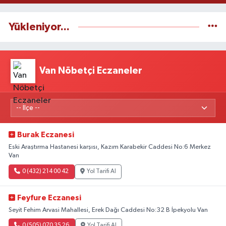
Yükleniyor...
Van Nöbetçi Eczaneler
Burak Eczanesi
Eski Araştırma Hastanesi karşısı, Kazım Karabekir Caddesi No:6 Merkez
Van
0 (432) 214 00 42
Yol Tarifi Al
Feyfure Eczanesi
Seyit Fehim Arvasi Mahallesi, Erek Dağı Caddesi No:32 B İpekyolu Van
0 (505) 070 35 26
Yol Tarifi Al