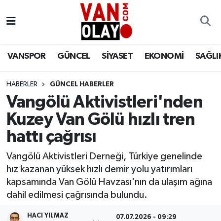
Vanspor
Van Nöbetçi Eczaneler
VANSPOR
GÜNCEL
SİYASET
EKONOMİ
SAĞLI
Güncel
Van Hava Durumu
HABERLER
GÜNCEL HABERLER
Siyaset
Van Namaz Vakitleri
Vangölü Aktivistleri'nden
Ekonomi
Van Trafik Yoğunluk Haritası
Kuzey Van Gölü hızlı tren
hattı çağrısı
Sağlık
Süper Lig Puan Durumu ve Fikstür
Vangölü Aktivistleri Derneği, Türkiye genelinde
Eğitim
Tüm Manşetler
hız kazanan yüksek hızlı demir yolu yatırımları
kapsamında Van Gölü Havzası'nın da ulaşım ağına
Bilim & Teknoloji
Son Dakika Haberleri
dahil edilmesi çağrısında bulundu.
Dünya
Haber Arşivi
HACI YILMAZ
07.07.2026 - 09:29