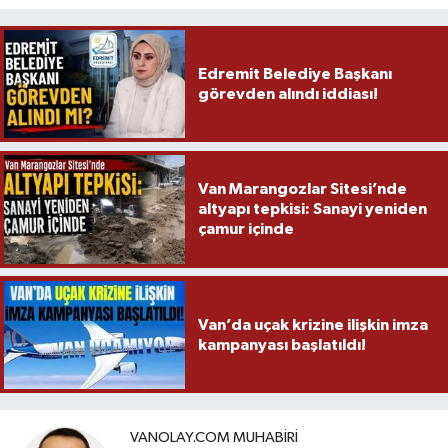
Edremit Belediye Başkanı
görevden alındı iddiası!
Van Marangozlar Sitesi’nde
altyapı tepkisi: Sanayi yeniden
çamur içinde
Van’da uçak krizine ilişkin imza
kampanyası başlatıldı!
VANOLAY.COM MUHABIRI