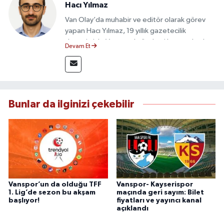
Hacı Yılmaz
Van Olay’da muhabir ve editör olarak görev
yapan Hacı Yılmaz, 19 yıllık gazetecilik
deneyimiyle Van yerel gündemi başta olmak
Devam Et
üzere bölgesel ve ulusal gelişmeleri sahadan
takip etmektedir. Editoryal sürece katkı sunan
Yılmaz, tarafsızlık, doğruluk ve etik ilkeler
çerçevesinde ürettiği haberlerle kamuoyunu
güvenilir kaynaklara dayalı olarak
Bunlar da ilginizi çekebilir
bilgilendirmektedir.
Vanspor’un da olduğu TFF
Vanspor- Kayserispor
1. Lig’de sezon bu akşam
maçında geri sayım: Bilet
başlıyor!
fiyatları ve yayıncı kanal
açıklandı