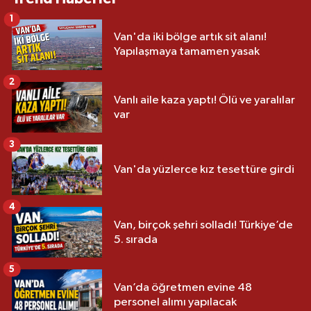
1
Van'da iki bölge artık sit alanı!
Yapılaşmaya tamamen yasak
2
Vanlı aile kaza yaptı! Ölü ve yaralılar
var
3
Van'da yüzlerce kız tesettüre girdi
4
Van, birçok şehri solladı! Türkiye’de
5. sırada
5
Van’da öğretmen evine 48
personel alımı yapılacak