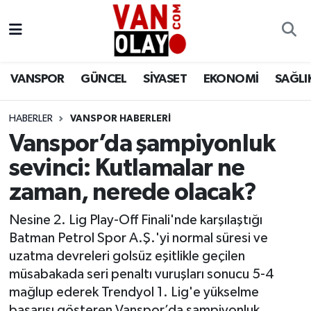
Vanspor
Van Nöbetçi Eczaneler
VANSPOR
GÜNCEL
SİYASET
EKONOMİ
SAĞLI
Güncel
Van Hava Durumu
HABERLER
VANSPOR HABERLERİ
Siyaset
Van Namaz Vakitleri
Vanspor’da şampiyonluk
Ekonomi
Van Trafik Yoğunluk Haritası
sevinci: Kutlamalar ne
zaman, nerede olacak?
Sağlık
Süper Lig Puan Durumu ve Fikstür
Nesine 2. Lig Play-Off Finali'nde karşılaştığı
Eğitim
Tüm Manşetler
Batman Petrol Spor A.Ş.'yi normal süresi ve
uzatma devreleri golsüz eşitlikle geçilen
Bilim & Teknoloji
Son Dakika Haberleri
müsabakada seri penaltı vuruşları sonucu 5-4
mağlup ederek Trendyol 1. Lig'e yükselme
Dünya
Haber Arşivi
başarısı gösteren Vanspor’da şampiyonluk