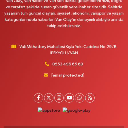
Van Olay, Van haber ve Van son dakika gelişmelerini hızlı, doğru
0 (541) 147 65 65
Yol Tarifi Al
ve tarafsız şekilde sunan güvenilir yerel haber sitesidir. Şehirde
yaşanan tüm güncel olayları, siyaset, ekonomi, vanspor ve yaşam
kategorilerindeki haberleri Van Olay’ın deneyimli ekibiyle anında
Koç Eczanesi
takip edebilirsiniz.
CUMHURİYET MAH.KONAK SK.NO:6
0 (530) 442 24 65
Yol Tarifi Al
Vali Mithatbey Mahallesi Kışla Yolu Caddesi No:29/B
Yiğit Eczanesi
İPEKYOLU/VAN
HATUNİYE MAHALLESİ ASMİN SOKAK NO:3 A ÖZEL AKDAMAR
HASTANESİ KARŞISI
0553 496 65 69
0 (432) 217 11 10
Yol Tarifi Al
[email protected]
Akdağ Eczanesi
SÜPHAN MAH.İPEKYOLU CAD.NO:283G BAHÇEŞEHİR KOLEJİ KARŞISI-
ABAKAN PLAZA
0 (542) 378 02 68
Yol Tarifi Al
Ozan Eczanesi