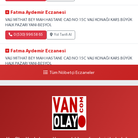
Fatma Aydemir Eczanesi
VALİ MİTHAT BEY MAH.HASTANE CAD.NO:15C VALİ KONAĞI KARŞ.BÜYÜK
HALK PAZARI YANI-BEŞYOL
0 (530) 996 58 65
Yol Tarifi Al
Fatma Aydemir Eczanesi
VALİ MİTHAT BEY MAH.HASTANE CAD.NO:15C VALİ KONAĞI KARŞ.BÜYÜK
HALK PAZARI YANI-BEŞYOL
Tüm Nöbetçi Eczaneler
0 (530) 996 58 65
Yol Tarifi Al
Lokman Hekim Eczanesi
CUMHURİYET MAH.ZÜBEYDE HANIM CAD.DIŞ KAPI NO:34 A lokman
hekim hastanesi yanı
0 (432) 503 93 23
Yol Tarifi Al
Hekimoğlu Eczanesi
Vanyolu Caddesi Yeni Diş Hastanesi Yanı NO:102F