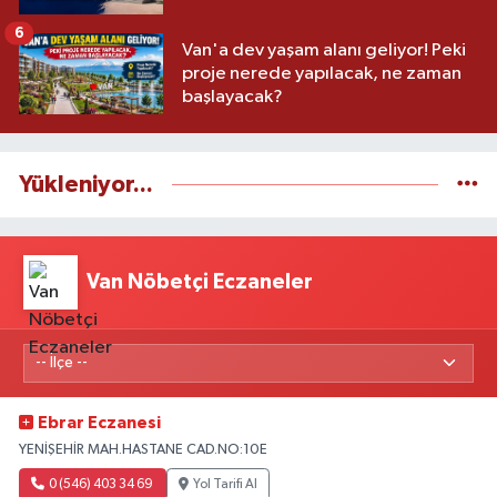
6
Van'a dev yaşam alanı geliyor! Peki
proje nerede yapılacak, ne zaman
başlayacak?
Yükleniyor...
Van Nöbetçi Eczaneler
Ebrar Eczanesi
YENİŞEHİR MAH.HASTANE CAD.NO:10E
0 (546) 403 34 69
Yol Tarifi Al