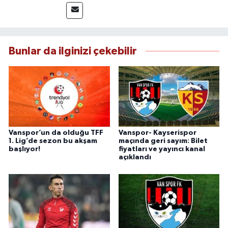
deneyimiyle doğruluk, tarafsızlık ve etik ilkeleri
esas alan Dayan, güvenilir kaynaklara dayalı
haberleriyle kamuoyunu doğru ve hızlı biçimde
bilgilendirmektedir.
Bunlar da ilginizi çekebilir
Vanspor’un da olduğu TFF
Vanspor- Kayserispor
1. Lig’de sezon bu akşam
maçında geri sayım: Bilet
başlıyor!
fiyatları ve yayıncı kanal
açıklandı