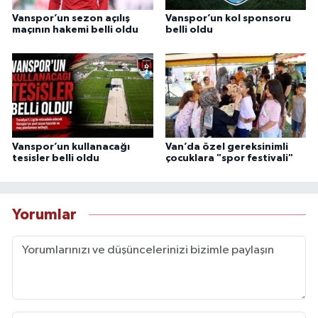
Vanspor’un sezon açılış
Vanspor’un kol sponsoru
maçının hakemi belli oldu
belli oldu
Vanspor’un kullanacağı
Van’da özel gereksinimli
tesisler belli oldu
çocuklara "spor festivali"
Yorumlar