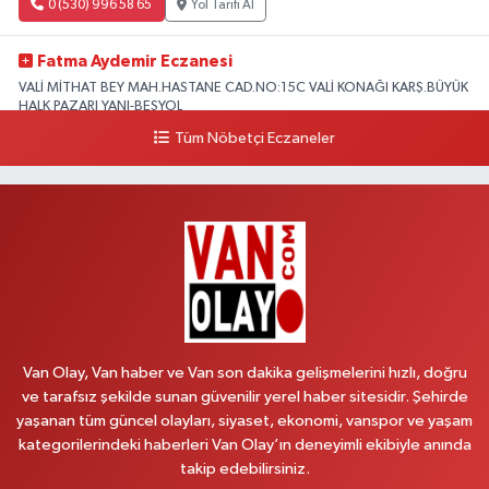
0 (530) 996 58 65
Yol Tarifi Al
Fatma Aydemir Eczanesi
VALİ MİTHAT BEY MAH.HASTANE CAD.NO:15C VALİ KONAĞI KARŞ.BÜYÜK
HALK PAZARI YANI-BEŞYOL
Tüm Nöbetçi Eczaneler
0 (530) 996 58 65
Yol Tarifi Al
Lokman Hekim Eczanesi
CUMHURİYET MAH.ZÜBEYDE HANIM CAD.DIŞ KAPI NO:34 A lokman
hekim hastanesi yanı
0 (432) 503 93 23
Yol Tarifi Al
Hekimoğlu Eczanesi
Vanyolu Caddesi Yeni Diş Hastanesi Yanı NO:102F
Van Olay, Van haber ve Van son dakika gelişmelerini hızlı, doğru
0 (541) 147 65 65
Yol Tarifi Al
ve tarafsız şekilde sunan güvenilir yerel haber sitesidir. Şehirde
yaşanan tüm güncel olayları, siyaset, ekonomi, vanspor ve yaşam
kategorilerindeki haberleri Van Olay’ın deneyimli ekibiyle anında
Koç Eczanesi
takip edebilirsiniz.
CUMHURİYET MAH.KONAK SK.NO:6