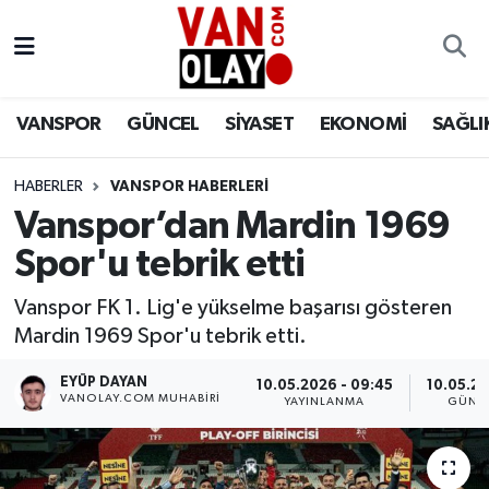
Vanspor
Van Nöbetçi Eczaneler
VANSPOR
GÜNCEL
SİYASET
EKONOMİ
SAĞLI
Güncel
Van Hava Durumu
HABERLER
VANSPOR HABERLERİ
Siyaset
Van Namaz Vakitleri
Vanspor’dan Mardin 1969
Ekonomi
Van Trafik Yoğunluk Haritası
Spor'u tebrik etti
Sağlık
Süper Lig Puan Durumu ve Fikstür
Vanspor FK 1. Lig'e yükselme başarısı gösteren
Mardin 1969 Spor'u tebrik etti.
Eğitim
Tüm Manşetler
EYÜP DAYAN
10.05.2026 - 09:45
10.05.20
VANOLAY.COM MUHABIRI
YAYINLANMA
GÜNC
Bilim & Teknoloji
Son Dakika Haberleri
Dünya
Haber Arşivi