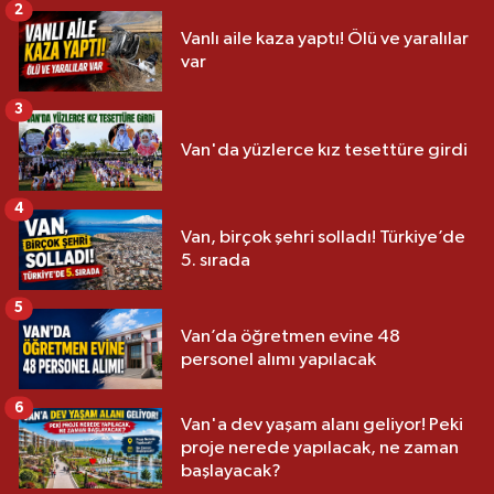
2
Vanlı aile kaza yaptı! Ölü ve yaralılar
var
3
Van'da yüzlerce kız tesettüre girdi
4
Van, birçok şehri solladı! Türkiye’de
5. sırada
5
Van’da öğretmen evine 48
personel alımı yapılacak
6
Van'a dev yaşam alanı geliyor! Peki
proje nerede yapılacak, ne zaman
başlayacak?