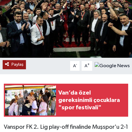
RESMİ İLANLAR
Paylaş
-
+
A
A
Van’da özel
gereksinimli çocuklara
"spor festivali"
Vanspor FK 2. Lig play-off finalinde Muşspor'u 2-1