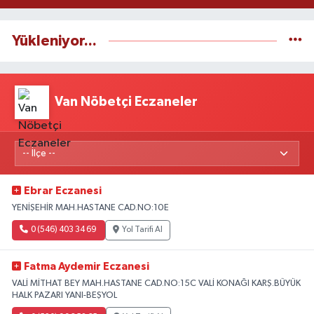
Yükleniyor...
Van Nöbetçi Eczaneler
Ebrar Eczanesi
YENİŞEHİR MAH.HASTANE CAD.NO:10E
0 (546) 403 34 69
Yol Tarifi Al
Fatma Aydemir Eczanesi
VALİ MİTHAT BEY MAH.HASTANE CAD.NO:15C VALİ KONAĞI KARŞ.BÜYÜK
HALK PAZARI YANI-BEŞYOL