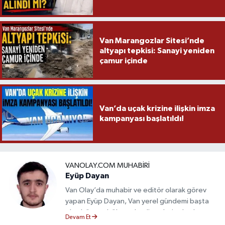
Van Marangozlar Sitesi’nde
altyapı tepkisi: Sanayi yeniden
çamur içinde
Van’da uçak krizine ilişkin imza
kampanyası başlatıldı!
VANOLAY.COM MUHABIRI
Eyüp Dayan
Van Olay’da muhabir ve editör olarak görev
yapan Eyüp Dayan, Van yerel gündemi başta
olmak üzere bölgesel gelişmeleri sahadan
Devam Et
takip etmektedir. 10 yılı aşkın gazetecilik