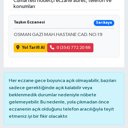
Cumartesi nöbetçi eczane adres, telefon ve
konumları
RESMİ İLANLAR
Taşkın Eczanesi
Sarıkaya
OSMAN GAZİ MAH.HASTANE CAD. NO:19
Yol Tarifi Al
0 (354) 772 20 66
Her eczane gece boyunca açık olmayabilir, bazıları
sadece gerektiğinde açık kalabilir veya
beklenmedik durumlar nedeniyle nöbete
gelemeyebilir. Bu nedenle, yola çıkmadan önce
eczanenin açık olduğunu telefon aracılığıyla teyit
etmeniz iyi bir fikir olacaktır.