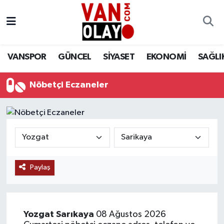
Vanspor
Van Nöbetçi Eczaneler
VANSPOR
GÜNCEL
SİYASET
EKONOMİ
SAĞLI
Güncel
Van Hava Durumu
Nöbetçi Eczaneler
Siyaset
Van Namaz Vakitleri
Ekonomi
Van Trafik Yoğunluk Haritası
Sağlık
Süper Lig Puan Durumu ve Fikstür
Eğitim
Tüm Manşetler
Paylaş
Bilim & Teknoloji
Son Dakika Haberleri
Yozgat
Sarıkaya
08 Ağustos 2026
Dünya
Haber Arşivi