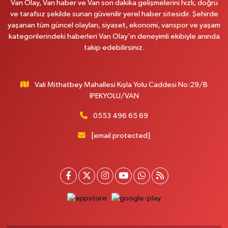
Van Olay, Van haber ve Van son dakika gelişmelerini hızlı, doğru
ve tarafsız şekilde sunan güvenilir yerel haber sitesidir. Şehirde
yaşanan tüm güncel olayları, siyaset, ekonomi, vanspor ve yaşam
kategorilerindeki haberleri Van Olay’ın deneyimli ekibiyle anında
takip edebilirsiniz.
Vali Mithatbey Mahallesi Kışla Yolu Caddesi No:29/B
İPEKYOLU/VAN
0553 496 65 69
[email protected]