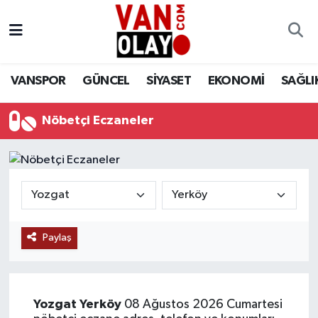
Vanspor
Van Nöbetçi Eczaneler
VANSPOR
GÜNCEL
SİYASET
EKONOMİ
SAĞLI
Güncel
Van Hava Durumu
Nöbetçi Eczaneler
Siyaset
Van Namaz Vakitleri
Ekonomi
Van Trafik Yoğunluk Haritası
Sağlık
Süper Lig Puan Durumu ve Fikstür
Eğitim
Tüm Manşetler
Paylaş
Bilim & Teknoloji
Son Dakika Haberleri
Yozgat
Yerköy
08 Ağustos 2026 Cumartesi
Dünya
Haber Arşivi