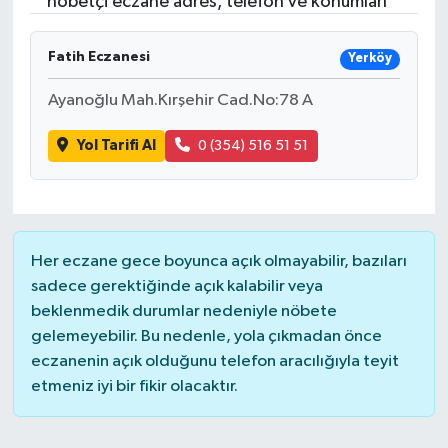
nöbetçi eczane adres, telefon ve konumları
RESMİ İLANLAR
Fatih Eczanesi
Yerköy
Ayanoğlu Mah.Kırşehir Cad.No:78 A
Yol Tarifi Al
0 (354) 516 51 51
Her eczane gece boyunca açık olmayabilir, bazıları
sadece gerektiğinde açık kalabilir veya
beklenmedik durumlar nedeniyle nöbete
gelemeyebilir. Bu nedenle, yola çıkmadan önce
eczanenin açık olduğunu telefon aracılığıyla teyit
etmeniz iyi bir fikir olacaktır.