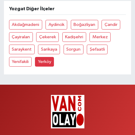
Yozgat Diğer İlçeler
Akdağmadeni
Aydincik
Boğazliyan
Çandir
Çayiralan
Çekerek
Kadişehri
Merkez
Saraykent
Sarikaya
Sorgun
Şefaatli
Yenifakili
Yerköy