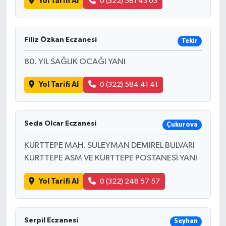
Yol Tarifi Al
0 (322) 581 43 03
Filiz Özkan Eczanesi
Tekir
80. YIL SAĞLIK OCAĞI YANI
Yol Tarifi Al
0 (322) 584 41 41
Seda Olcar Eczanesi
Çukurova
KURTTEPE MAH. SÜLEYMAN DEMİREL BULVARI
KURTTEPE ASM VE KURTTEPE POSTANESİ YANI
Yol Tarifi Al
0 (322) 248 57 57
Serpil Eczanesi
Seyhan