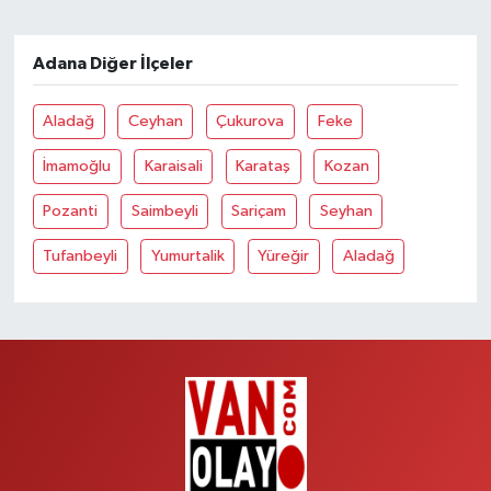
Adana Diğer İlçeler
Aladağ
Ceyhan
Çukurova
Feke
İmamoğlu
Karaisali
Karataş
Kozan
Pozanti
Saimbeyli
Sariçam
Seyhan
Tufanbeyli
Yumurtalik
Yüreğir
Aladağ