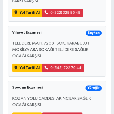
PARKI KARŞISI
Yol Tarifi Al
0 (322) 329 95 49
Vilayet Eczanesi
Seyhan
TELLİDERE MAH. 72081 SOK. KARABULUT
MOBİLYA ARA SOKAĞI TELLİDERE SAĞLIK
OCAĞI KARŞISI
Yol Tarifi Al
0 (545) 722 70 44
Soydan Eczanesi
Yüreğir
KOZAN YOLU CADDESİ AKINCILAR SAĞLIK
OCAĞI KARŞISI