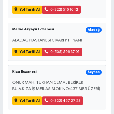
Yol Tarifi Al
0 (322) 516 16 12
Merve Akçayır Eczanesi
Aladağ
ALADAĞ HASTANESİ CİVARI PTT YANI
Yol Tarifi Al
0 (505) 596 37 01
Kiza Eczanesi
Seyhan
ONUR MAH. TURHAN CEMAL BERİKER
BULV.KİZA İŞ MER.A5 BLOK NO:437 B(E5 ÜZERİ)
Yol Tarifi Al
0 (322) 457 27 23