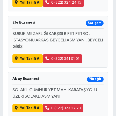
Yol Tarifi Al
0 (322) 324 24 15
Efe Eczanesi
Sarıçam
BURUK MEZARLIĞI KARŞISI B PET PETROL
İSTASYONU ARKASI BEYCELİ ASM YANI, BEYCELİ
GİRİŞİ
Yol Tarifi Al
0 (322) 341 01 01
Abay Eczanesi
Yüreğir
SOLAKLI CUMHURİYET MAH. KARATAŞ YOLU
ÜZERİ SOLAKLI ASM YANI
Yol Tarifi Al
0 (322) 373 27 73