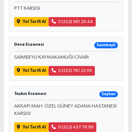
PTT KARŞISI
Yol Tarifi Al
0 (322) 561 20 44
Deva Eczanesi
Saimbeyli
SAİMBEYLİ KAYMAKAMLIĞI CİVARI
Yol Tarifi Al
0 (322) 761 23 00
Taşkın Eczanesi
Seyhan
AKKAPI MAH. ÖZEL GÜNEY ADANA HASTANESİ
KARŞISI
Yol Tarifi Al
0 (322) 457 70 99