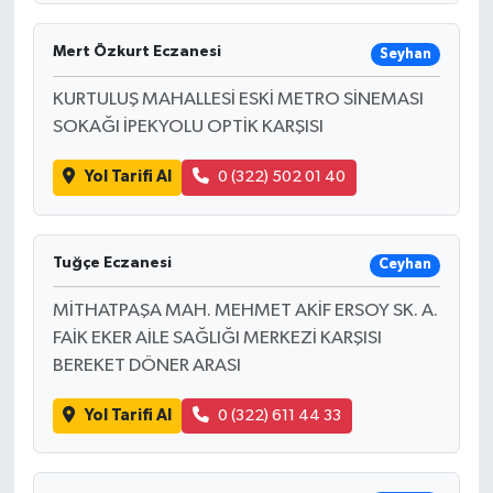
Mert Özkurt Eczanesi
Seyhan
KURTULUŞ MAHALLESİ ESKİ METRO SİNEMASI
SOKAĞI İPEKYOLU OPTİK KARŞISI
Yol Tarifi Al
0 (322) 502 01 40
Tuğçe Eczanesi
Ceyhan
MİTHATPAŞA MAH. MEHMET AKİF ERSOY SK. A.
FAİK EKER AİLE SAĞLIĞI MERKEZİ KARŞISI
BEREKET DÖNER ARASI
Yol Tarifi Al
0 (322) 611 44 33