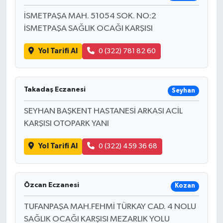
İSMETPAŞA MAH. 51054 SOK. NO:2
İSMETPAŞA SAĞLIK OCAĞI KARŞISI
Yol Tarifi Al
0 (322) 781 82 60
Takadaş Eczanesi
Seyhan
SEYHAN BAŞKENT HASTANESİ ARKASI ACİL
KARŞISI OTOPARK YANI
Yol Tarifi Al
0 (322) 459 36 68
Özcan Eczanesi
Kozan
TUFANPAŞA MAH.FEHMİ TÜRKAY CAD. 4 NOLU
SAĞLIK OCAĞI KARŞISI MEZARLIK YOLU