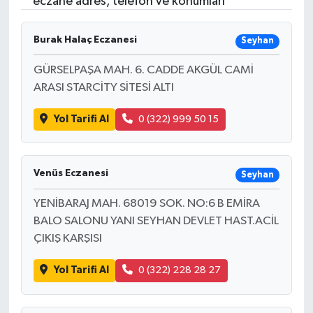
eczane adres, telefon ve konumları
RESMİ İLANLAR
Burak Halaç Eczanesi
Seyhan
GÜRSELPAŞA MAH. 6. CADDE AKGÜL CAMİ
ARASI STARCİTY SİTESİ ALTI
Yol Tarifi Al
0 (322) 999 50 15
Venüs Eczanesi
Seyhan
YENİBARAJ MAH. 68019 SOK. NO:6 B EMİRA
BALO SALONU YANI SEYHAN DEVLET HAST.ACİL
ÇIKIŞ KARŞISI
Yol Tarifi Al
0 (322) 228 28 27