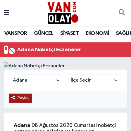
Vanspor
Van Nöbetçi Eczaneler
VANSPOR
GÜNCEL
SİYASET
EKONOMİ
SAĞLI
Güncel
Van Hava Durumu
Adana Nöbetçi Eczaneler
Siyaset
Van Namaz Vakitleri
Ekonomi
Van Trafik Yoğunluk Haritası
Sağlık
Süper Lig Puan Durumu ve Fikstür
Eğitim
Tüm Manşetler
Paylaş
Bilim & Teknoloji
Son Dakika Haberleri
Adana
08 Ağustos 2026 Cumartesi nöbetçi
Dünya
Haber Arşivi