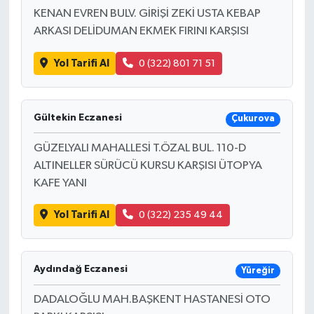
KENAN EVREN BULV. GİRİŞİ ZEKİ USTA KEBAP
ARKASI DELİDUMAN EKMEK FIRINI KARŞISI
Yol Tarifi Al
0 (322) 801 71 51
Gültekin Eczanesi
Çukurova
GÜZELYALI MAHALLESİ T.ÖZAL BUL. 110-D
ALTINELLER SÜRÜCÜ KURSU KARŞISI ÜTOPYA
KAFE YANI
Yol Tarifi Al
0 (322) 235 49 44
Aydındağ Eczanesi
Yüreğir
DADALOĞLU MAH.BAŞKENT HASTANESİ OTO