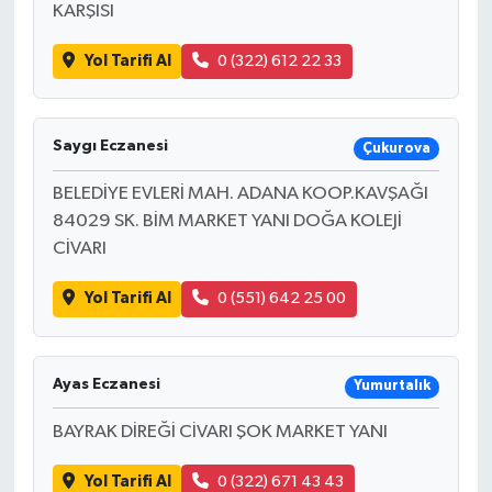
KARŞISI
Yol Tarifi Al
0 (322) 612 22 33
Saygı Eczanesi
Çukurova
BELEDİYE EVLERİ MAH. ADANA KOOP.KAVŞAĞI
84029 SK. BİM MARKET YANI DOĞA KOLEJİ
CİVARI
Yol Tarifi Al
0 (551) 642 25 00
Ayas Eczanesi
Yumurtalık
BAYRAK DİREĞİ CİVARI ŞOK MARKET YANI
Yol Tarifi Al
0 (322) 671 43 43