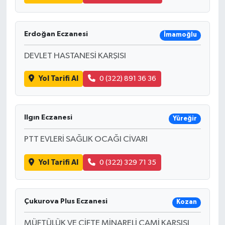
Erdoğan Eczanesi
İmamoğlu
DEVLET HASTANESİ KARŞISI
Yol Tarifi Al
0 (322) 891 36 36
Ilgın Eczanesi
Yüreğir
PTT EVLERİ SAĞLIK OCAĞI CİVARI
Yol Tarifi Al
0 (322) 329 71 35
Çukurova Plus Eczanesi
Kozan
MÜFTÜLÜK VE ÇİFTE MİNARELİ CAMİ KARŞISI