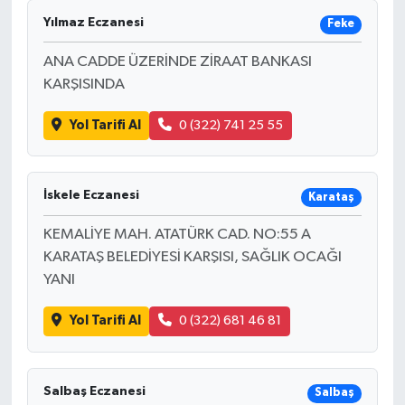
Yılmaz Eczanesi
Feke
ANA CADDE ÜZERİNDE ZİRAAT BANKASI
KARŞISINDA
Yol Tarifi Al
0 (322) 741 25 55
İskele Eczanesi
Karataş
KEMALİYE MAH. ATATÜRK CAD. NO:55 A
KARATAŞ BELEDİYESİ KARŞISI, SAĞLIK OCAĞI
YANI
Yol Tarifi Al
0 (322) 681 46 81
Salbaş Eczanesi
Salbaş