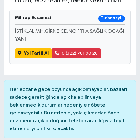
nöbetçi eczane adres, telefon ve konumları
RESMİ İLANLAR
Mihrap Eczanesi
Tufanbeyli
İSTİKLAL MH.GİRNE CD.NO:111 A SAĞLIK OCAĞI
YANI
Yol Tarifi Al
0 (322) 781 90 20
Her eczane gece boyunca açık olmayabilir, bazıları
sadece gerektiğinde açık kalabilir veya
beklenmedik durumlar nedeniyle nöbete
gelemeyebilir. Bu nedenle, yola çıkmadan önce
eczanenin açık olduğunu telefon aracılığıyla teyit
etmeniz iyi bir fikir olacaktır.