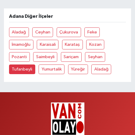
Adana Diğer İlçeler
Aladağ
Ceyhan
Çukurova
Feke
İmamoğlu
Karaisali
Karataş
Kozan
Pozanti
Saimbeyli
Sariçam
Seyhan
Tufanbeyli
Yumurtalik
Yüreğir
Aladağ