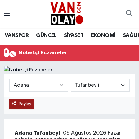
Vanspor
Van Nöbetçi Eczaneler
VANSPOR
GÜNCEL
SİYASET
EKONOMİ
SAĞLI
Güncel
Van Hava Durumu
Nöbetçi Eczaneler
Siyaset
Van Namaz Vakitleri
Ekonomi
Van Trafik Yoğunluk Haritası
Sağlık
Süper Lig Puan Durumu ve Fikstür
Eğitim
Tüm Manşetler
Paylaş
Bilim & Teknoloji
Son Dakika Haberleri
Adana
Tufanbeyli
09 Ağustos 2026 Pazar
Dünya
Haber Arşivi