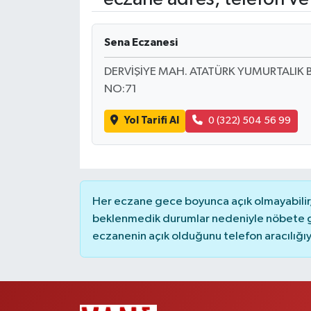
RESMİ İLANLAR
Sena Eczanesi
DERVİŞİYE MAH. ATATÜRK YUMURTALIK 
NO:71
Yol Tarifi Al
0 (322) 504 56 99
Her eczane gece boyunca açık olmayabilir, 
beklenmedik durumlar nedeniyle nöbete g
eczanenin açık olduğunu telefon aracılığıyla 