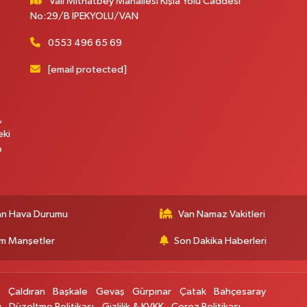
Vali Mithatbey Mahallesi Kışla Yolu Caddesi
No:29/B İPEKYOLU/VAN
0553 496 65 69
[email protected]
,
eki
p
an Hava Durumu
Van Namaz Vakitleri
m Manşetler
Son Dakika Haberleri
p
Çaldıran
Başkale
Gevaş
Gürpınar
Çatak
Bahçesaray
ı
Düzeltme Politikası
Gizlilik & KVKK
Çerez Politikası