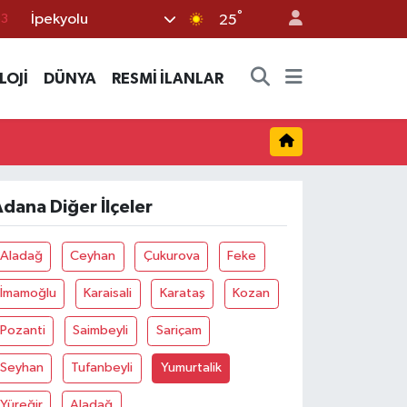
°
İpekyolu
63
25
16
LOJİ
DÜNYA
RESMİ İLANLAR
02
07
44
0
dana Diğer İlçeler
Aladağ
Ceyhan
Çukurova
Feke
İmamoğlu
Karaisali
Karataş
Kozan
Pozanti
Saimbeyli
Sariçam
Seyhan
Tufanbeyli
Yumurtalik
Yüreğir
Aladağ