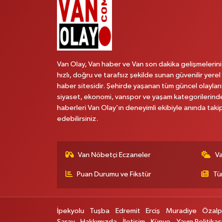
Van Olay, Van haber ve Van son dakika gelişmelerini
hızlı, doğru ve tarafsız şekilde sunan güvenilir yerel
haber sitesidir. Şehirde yaşanan tüm güncel olayları
siyaset, ekonomi, vanspor ve yaşam kategorilerind
haberleri Van Olay’ın deneyimli ekibiyle anında taki
edebilirsiniz.
Van Nöbetçi Eczaneler
V
Puan Durumu ve Fikstür
Tü
İpekyolu
Tuşba
Edremit
Erciş
Muradiye
Özal
Saray
Hakkımızda
İletişim
Künye
Yayın Politikas