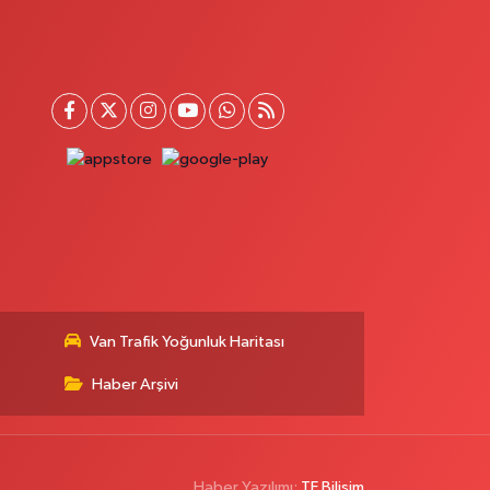
Van Trafik Yoğunluk Haritası
Haber Arşivi
Haber Yazılımı:
TE Bilişim