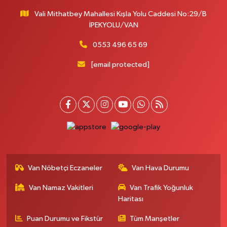
Vali Mithatbey Mahallesi Kışla Yolu Caddesi No:29/B
İPEKYOLU/VAN
0553 496 65 69
[email protected]
Van Nöbetçi Eczaneler
Van Hava Durumu
Van Namaz Vakitleri
Van Trafik Yoğunluk
Haritası
Puan Durumu ve Fikstür
Tüm Manşetler