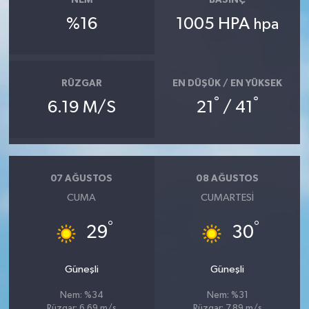
NEM
BASINÇ
%16
1005 HPA
hpa
RÜZGAR
EN DÜŞÜK / EN YÜKSEK
°
°
6.19 M/S
21
/ 41
07 AĞUSTOS
08 AĞUSTOS
CUMA
CUMARTESI
°
°
29
30
Güneşli
Güneşli
Nem: %34
Nem: %31
Rüzgar: 6.69 m/s
Rüzgar: 7.89 m/s