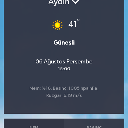
Aydın
RESMİ İLANLAR
°
41
Güneşli
06 Ağustos Perşembe
15:00
Nem: %16, Basınç: 1005 hpa hPa,
Rüzgar: 6.19 m/s