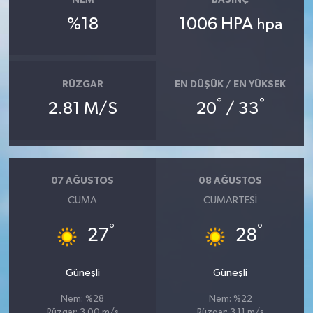
NEM
BASINÇ
%18
1006 HPA
hpa
RÜZGAR
EN DÜŞÜK / EN YÜKSEK
°
°
2.81 M/S
20
/ 33
07 AĞUSTOS
08 AĞUSTOS
CUMA
CUMARTESI
°
°
27
28
Güneşli
Güneşli
Nem: %28
Nem: %22
Rüzgar: 3.00 m/s
Rüzgar: 3.11 m/s