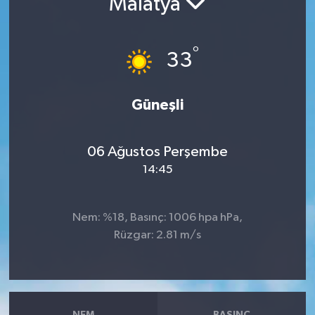
Malatya
RESMİ İLANLAR
°
33
Güneşli
06 Ağustos Perşembe
14:45
Nem: %18, Basınç: 1006 hpa hPa,
Rüzgar: 2.81 m/s