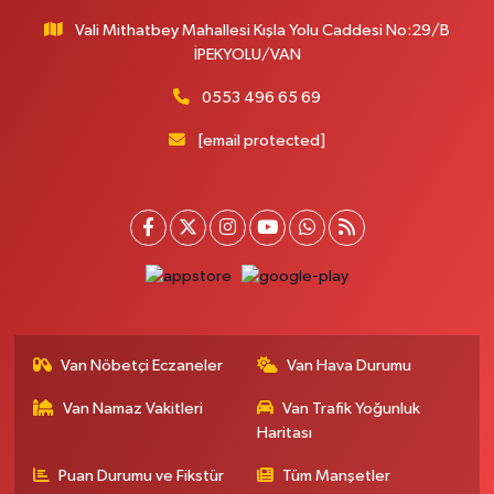
Vali Mithatbey Mahallesi Kışla Yolu Caddesi No:29/B
İPEKYOLU/VAN
0553 496 65 69
[email protected]
Van Nöbetçi Eczaneler
Van Hava Durumu
Van Namaz Vakitleri
Van Trafik Yoğunluk
Haritası
Puan Durumu ve Fikstür
Tüm Manşetler