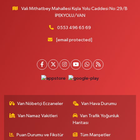
Vali Mithatbey Mahallesi Kışla Yolu Caddesi No:29/B
İPEKYOLU/VAN
0553 496 65 69
[email protected]
Van Nöbetçi Eczaneler
Van Hava Durumu
Van Namaz Vakitleri
Van Trafik Yoğunluk
Haritası
Puan Durumu ve Fikstür
Tüm Manşetler