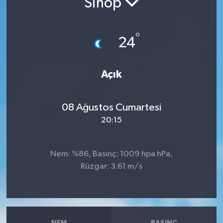
Sinop
RESMİ İLANLAR
°
24
Açık
08 Ağustos Cumartesi
20:15
Nem: %86, Basınç: 1009 hpa hPa,
Rüzgar: 3.61 m/s