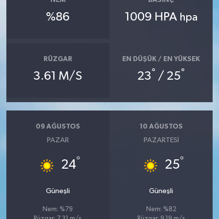
NEM
BASINÇ
%86
1009 HPA
hpa
RÜZGAR
EN DÜŞÜK / EN YÜKSEK
°
°
3.61 M/S
23
/ 25
09 AĞUSTOS
10 AĞUSTOS
PAZAR
PAZARTESI
°
°
24
25
Güneşli
Güneşli
Nem: %79
Nem: %82
Rüzgar: 7.31 m/s
Rüzgar: 9.19 m/s