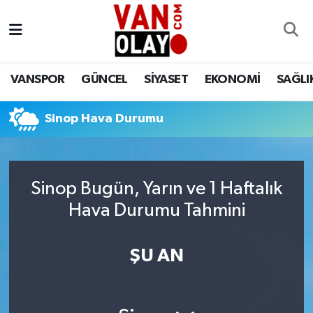
Vanspor
Van Nöbetçi Eczaneler
VANSPOR
GÜNCEL
SİYASET
EKONOMİ
SAĞLI
Güncel
Van Hava Durumu
Sinop Hava Durumu
Siyaset
Van Namaz Vakitleri
Ekonomi
Van Trafik Yoğunluk Haritası
Sinop Bugün, Yarın ve 1 Haftalık
Sağlık
Süper Lig Puan Durumu ve Fikstür
Hava Durumu Tahmini
Eğitim
Tüm Manşetler
ŞU AN
Bilim & Teknoloji
Son Dakika Haberleri
Dünya
Haber Arşivi