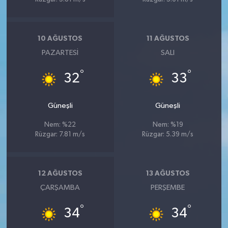
10 AĞUSTOS
11 AĞUSTOS
PAZARTESI
SALI
°
°
32
33
Güneşli
Güneşli
Nem: %22
Nem: %19
Rüzgar: 7.81 m/s
Rüzgar: 5.39 m/s
12 AĞUSTOS
13 AĞUSTOS
ÇARŞAMBA
PERŞEMBE
°
°
34
34