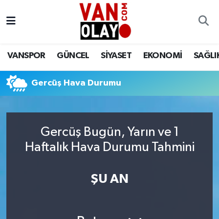
Vanspor
Van Nöbetçi Eczaneler
VANSPOR
GÜNCEL
SİYASET
EKONOMİ
SAĞLI
Güncel
Van Hava Durumu
Gercüş Hava Durumu
Siyaset
Van Namaz Vakitleri
Ekonomi
Van Trafik Yoğunluk Haritası
Gercüş Bugün, Yarın ve 1
Sağlık
Süper Lig Puan Durumu ve Fikstür
Haftalık Hava Durumu Tahmini
Eğitim
Tüm Manşetler
ŞU AN
Bilim & Teknoloji
Son Dakika Haberleri
Dünya
Haber Arşivi