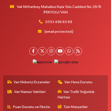
Vali Mithatbey Mahallesi Kışla Yolu Caddesi No:29/B
İPEKYOLU/VAN
0553 496 65 69
[email protected]
Van Nöbetçi Eczaneler
Van Hava Durumu
Van Namaz Vakitleri
Van Trafik Yoğunluk
Haritası
Puan Durumu ve Fikstür
Tüm Manşetler