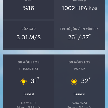
NEM
BASINÇ
%16
1002 HPA
hpa
RÜZGAR
EN DÜŞÜK / EN YÜKSEK
°
°
3.31 M/S
26
/ 37
08 AĞUSTOS
09 AĞUSTOS
CUMARTESI
PAZAR
°
°
31
32
Güneşli
Güneşli
Nem: %19
Nem: %24
Rüzgar: 5.81 m/s
Rüzgar: 5.61 m/s