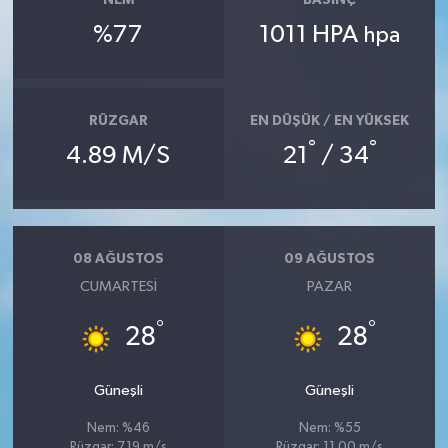
NEM
BASINÇ
%77
1011 HPA
hpa
RÜZGAR
EN DÜŞÜK / EN YÜKSEK
°
°
4.89 M/S
21
/ 34
08 AĞUSTOS
09 AĞUSTOS
CUMARTESI
PAZAR
°
°
28
28
Güneşli
Güneşli
Nem: %46
Nem: %55
Rüzgar: 7.19 m/s
Rüzgar: 11.00 m/s