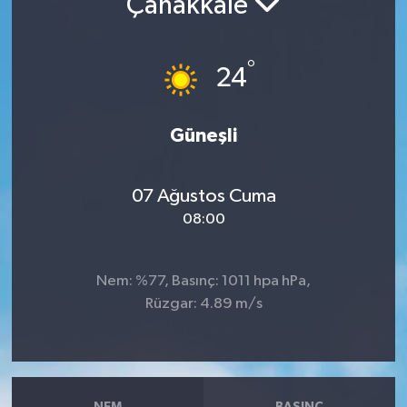
Çanakkale
RESMİ İLANLAR
°
24
Güneşli
07 Ağustos Cuma
08:00
Nem: %77, Basınç: 1011 hpa hPa,
Rüzgar: 4.89 m/s