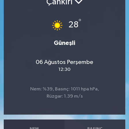
Çankırı
RESMİ İLANLAR
°
28
Güneşli
06 Ağustos Perşembe
12:30
Nem: %39, Basınç: 1011 hpa hPa,
Rüzgar: 1.39 m/s