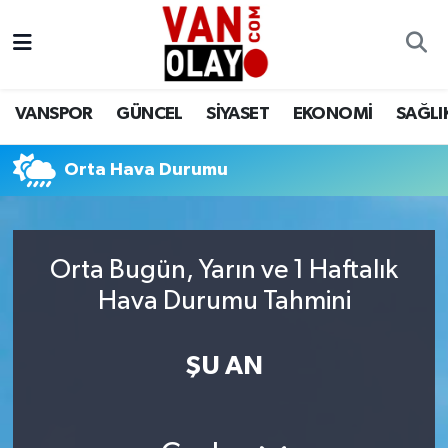
Vanspor
Van Nöbetçi Eczaneler
VANSPOR
GÜNCEL
SİYASET
EKONOMİ
SAĞLI
Güncel
Van Hava Durumu
Orta Hava Durumu
Siyaset
Van Namaz Vakitleri
Ekonomi
Van Trafik Yoğunluk Haritası
Orta Bugün, Yarın ve 1 Haftalık
Sağlık
Süper Lig Puan Durumu ve Fikstür
Hava Durumu Tahmini
Eğitim
Tüm Manşetler
ŞU AN
Bilim & Teknoloji
Son Dakika Haberleri
Dünya
Haber Arşivi