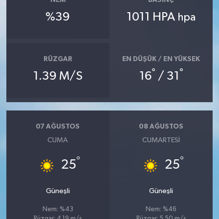
NEM
BASINÇ
%39
1011 HPA
hpa
RÜZGAR
EN DÜŞÜK / EN YÜKSEK
°
°
1.39 M/S
16
/ 31
07 AĞUSTOS
08 AĞUSTOS
CUMA
CUMARTESI
°
°
25
25
Güneşli
Güneşli
Nem: %43
Nem: %46
Rüzgar: 4.19 m/s
Rüzgar: 5.50 m/s