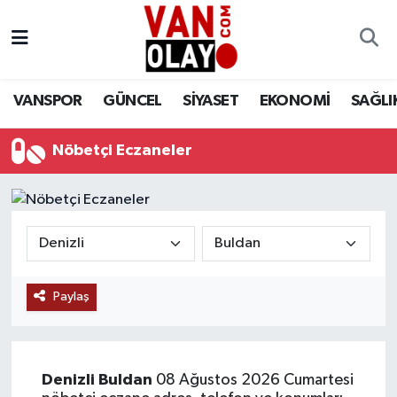
Vanspor
Van Nöbetçi Eczaneler
VANSPOR
GÜNCEL
SİYASET
EKONOMİ
SAĞLI
Güncel
Van Hava Durumu
Nöbetçi Eczaneler
Siyaset
Van Namaz Vakitleri
Ekonomi
Van Trafik Yoğunluk Haritası
Sağlık
Süper Lig Puan Durumu ve Fikstür
Eğitim
Tüm Manşetler
Paylaş
Bilim & Teknoloji
Son Dakika Haberleri
Denizli
Buldan
08 Ağustos 2026 Cumartesi
Dünya
Haber Arşivi