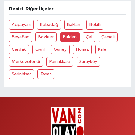
Denizli Diğer İlçeler
Acipayam
Babadağ
Baklan
Bekilli
Beyağaç
Bozkurt
Buldan
Çal
Çameli
Çardak
Çivril
Güney
Honaz
Kale
Merkezefendi
Pamukkale
Sarayköy
Serinhisar
Tavas