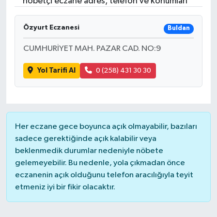
nöbetçi eczane adres, telefon ve konumları
RESMİ İLANLAR
Özyurt Eczanesi
Buldan
CUMHURİYET MAH. PAZAR CAD. NO:9
Yol Tarifi Al
0 (258) 431 30 30
Her eczane gece boyunca açık olmayabilir, bazıları
sadece gerektiğinde açık kalabilir veya
beklenmedik durumlar nedeniyle nöbete
gelemeyebilir. Bu nedenle, yola çıkmadan önce
eczanenin açık olduğunu telefon aracılığıyla teyit
etmeniz iyi bir fikir olacaktır.