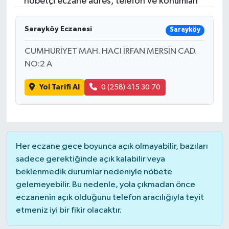
nöbetçi eczane adres, telefon ve konumları
RESMİ İLANLAR
Sarayköy Eczanesi
Sarayköy
CUMHURİYET MAH. HACI İRFAN MERSİN CAD.
NO:2 A
Yol Tarifi Al
0 (258) 415 30 70
Her eczane gece boyunca açık olmayabilir, bazıları
sadece gerektiğinde açık kalabilir veya
beklenmedik durumlar nedeniyle nöbete
gelemeyebilir. Bu nedenle, yola çıkmadan önce
eczanenin açık olduğunu telefon aracılığıyla teyit
etmeniz iyi bir fikir olacaktır.