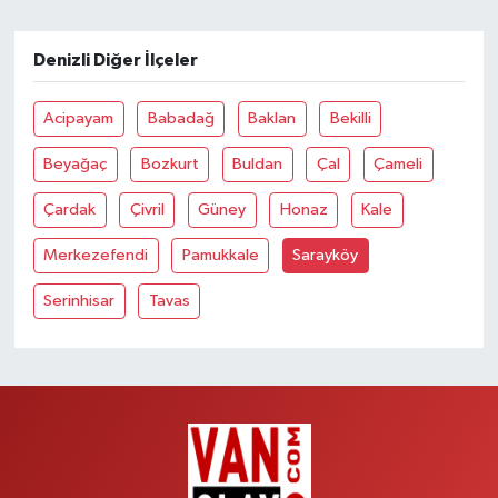
Denizli Diğer İlçeler
Acipayam
Babadağ
Baklan
Bekilli
Beyağaç
Bozkurt
Buldan
Çal
Çameli
Çardak
Çivril
Güney
Honaz
Kale
Merkezefendi
Pamukkale
Sarayköy
Serinhisar
Tavas