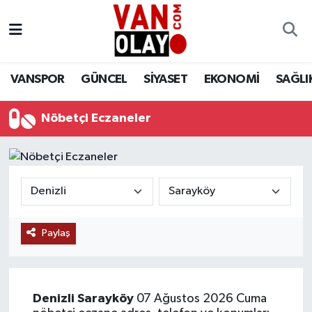
Vanspor
Van Nöbetçi Eczaneler
VANSPOR
GÜNCEL
SİYASET
EKONOMİ
SAĞLI
Güncel
Van Hava Durumu
Nöbetçi Eczaneler
Siyaset
Van Namaz Vakitleri
Ekonomi
Van Trafik Yoğunluk Haritası
Sağlık
Süper Lig Puan Durumu ve Fikstür
Eğitim
Tüm Manşetler
Paylaş
Bilim & Teknoloji
Son Dakika Haberleri
Denizli
Sarayköy
07 Ağustos 2026 Cuma
Dünya
Haber Arşivi