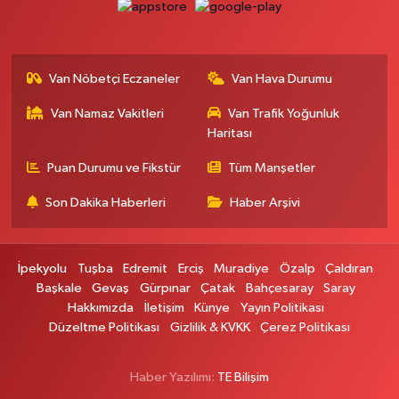
Van Nöbetçi Eczaneler
Van Hava Durumu
Van Namaz Vakitleri
Van Trafik Yoğunluk
Haritası
Puan Durumu ve Fikstür
Tüm Manşetler
Son Dakika Haberleri
Haber Arşivi
İpekyolu
Tuşba
Edremit
Erciş
Muradiye
Özalp
Çaldıran
Başkale
Gevaş
Gürpınar
Çatak
Bahçesaray
Saray
Hakkımızda
İletişim
Künye
Yayın Politikası
Düzeltme Politikası
Gizlilik & KVKK
Çerez Politikası
Haber Yazılımı:
TE Bilişim