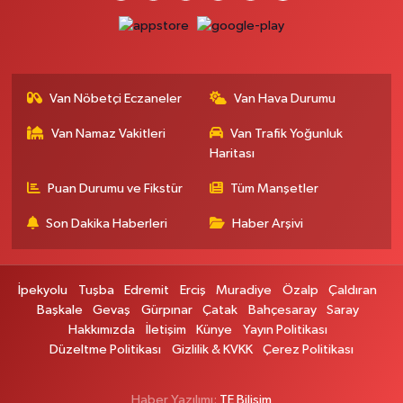
Van Nöbetçi Eczaneler
Van Hava Durumu
Van Namaz Vakitleri
Van Trafik Yoğunluk
Haritası
Puan Durumu ve Fikstür
Tüm Manşetler
Son Dakika Haberleri
Haber Arşivi
İpekyolu
Tuşba
Edremit
Erciş
Muradiye
Özalp
Çaldıran
Başkale
Gevaş
Gürpınar
Çatak
Bahçesaray
Saray
Hakkımızda
İletişim
Künye
Yayın Politikası
Düzeltme Politikası
Gizlilik & KVKK
Çerez Politikası
Haber Yazılımı:
TE Bilişim