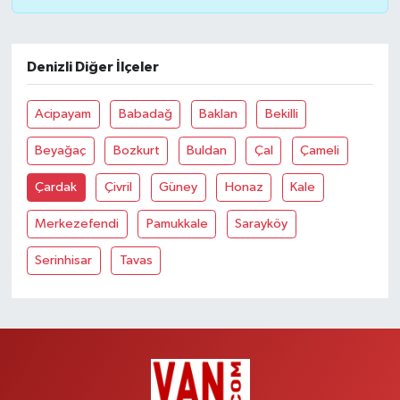
Denizli Diğer İlçeler
Acipayam
Babadağ
Baklan
Bekilli
Beyağaç
Bozkurt
Buldan
Çal
Çameli
Çardak
Çivril
Güney
Honaz
Kale
Merkezefendi
Pamukkale
Sarayköy
Serinhisar
Tavas