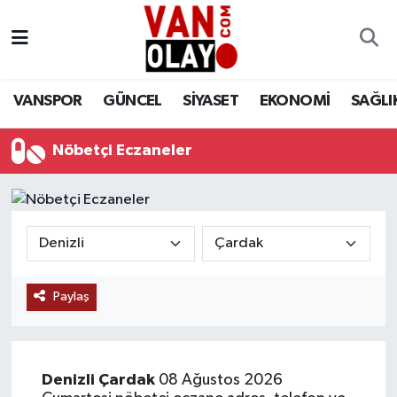
Vanspor
Van Nöbetçi Eczaneler
VANSPOR
GÜNCEL
SİYASET
EKONOMİ
SAĞLI
Güncel
Van Hava Durumu
Nöbetçi Eczaneler
Siyaset
Van Namaz Vakitleri
Ekonomi
Van Trafik Yoğunluk Haritası
Sağlık
Süper Lig Puan Durumu ve Fikstür
Eğitim
Tüm Manşetler
Paylaş
Bilim & Teknoloji
Son Dakika Haberleri
Denizli
Çardak
08 Ağustos 2026
Dünya
Haber Arşivi