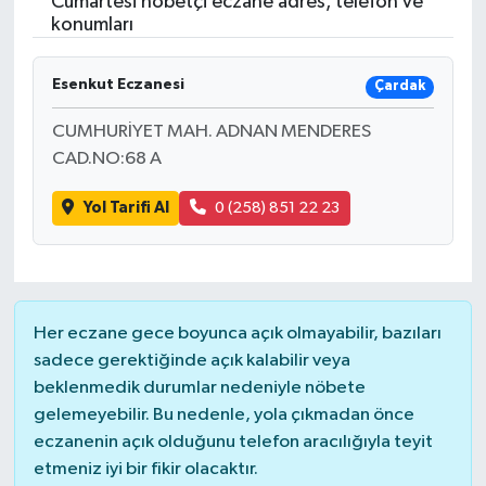
Cumartesi nöbetçi eczane adres, telefon ve
konumları
RESMİ İLANLAR
Esenkut Eczanesi
Çardak
CUMHURİYET MAH. ADNAN MENDERES
CAD.NO:68 A
Yol Tarifi Al
0 (258) 851 22 23
Her eczane gece boyunca açık olmayabilir, bazıları
sadece gerektiğinde açık kalabilir veya
beklenmedik durumlar nedeniyle nöbete
gelemeyebilir. Bu nedenle, yola çıkmadan önce
eczanenin açık olduğunu telefon aracılığıyla teyit
etmeniz iyi bir fikir olacaktır.