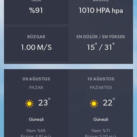
NEM
BASINÇ
%91
1010 HPA
hpa
RÜZGAR
EN DÜŞÜK / EN YÜKSEK
°
°
1.00 M/S
15
/ 31
09 AĞUSTOS
10 AĞUSTOS
PAZAR
PAZARTESI
°
°
23
22
Güneşli
Güneşli
Nem: %66
Nem: %71
Rüzgar: 4.81 m/s
Rüzgar: 5.00 m/s