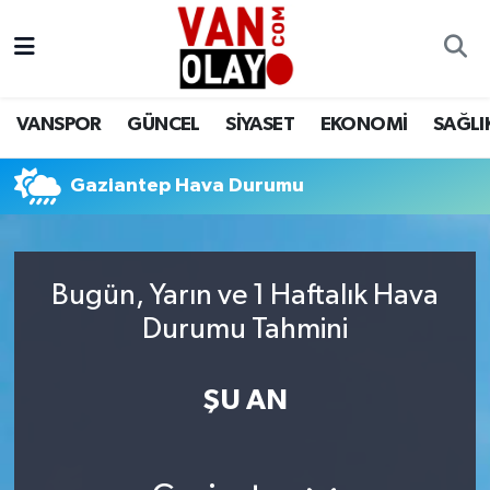
Vanspor
Van Nöbetçi Eczaneler
VANSPOR
GÜNCEL
SİYASET
EKONOMİ
SAĞLI
Güncel
Van Hava Durumu
Gaziantep Hava Durumu
Siyaset
Van Namaz Vakitleri
Ekonomi
Van Trafik Yoğunluk Haritası
Bugün, Yarın ve 1 Haftalık Hava
Sağlık
Süper Lig Puan Durumu ve Fikstür
Durumu Tahmini
Eğitim
Tüm Manşetler
ŞU AN
Bilim & Teknoloji
Son Dakika Haberleri
Dünya
Haber Arşivi