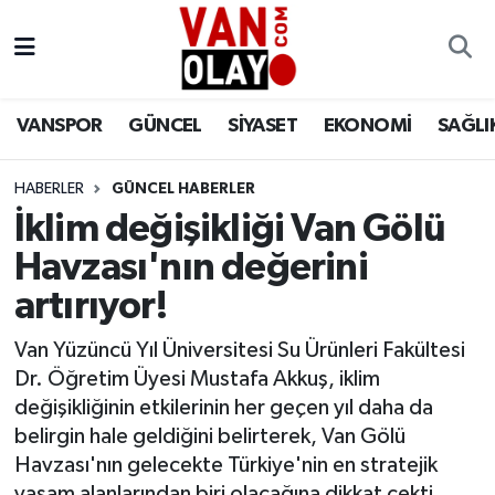
Vanspor
Van Nöbetçi Eczaneler
VANSPOR
GÜNCEL
SİYASET
EKONOMİ
SAĞLI
Güncel
Van Hava Durumu
HABERLER
GÜNCEL HABERLER
Siyaset
Van Namaz Vakitleri
İklim değişikliği Van Gölü
Ekonomi
Van Trafik Yoğunluk Haritası
Havzası'nın değerini
artırıyor!
Sağlık
Süper Lig Puan Durumu ve Fikstür
Van Yüzüncü Yıl Üniversitesi Su Ürünleri Fakültesi
Eğitim
Tüm Manşetler
Dr. Öğretim Üyesi Mustafa Akkuş, iklim
değişikliğinin etkilerinin her geçen yıl daha da
Bilim & Teknoloji
Son Dakika Haberleri
belirgin hale geldiğini belirterek, Van Gölü
Havzası'nın gelecekte Türkiye'nin en stratejik
Dünya
Haber Arşivi
yaşam alanlarından biri olacağına dikkat çekti.