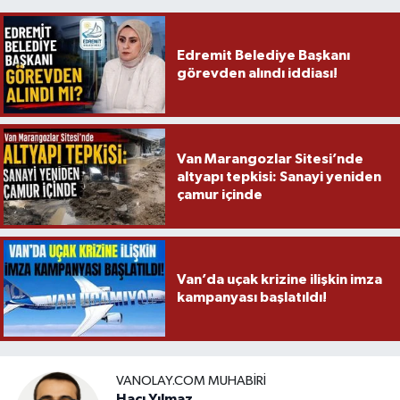
Edremit Belediye Başkanı
görevden alındı iddiası!
Van Marangozlar Sitesi’nde
altyapı tepkisi: Sanayi yeniden
çamur içinde
Van’da uçak krizine ilişkin imza
kampanyası başlatıldı!
VANOLAY.COM MUHABIRI
Hacı Yılmaz