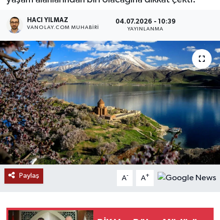
RESMİ İLANLAR
HACI YILMAZ
04.07.2026 - 10:39
VANOLAY.COM MUHABIRI
YAYINLANMA
Paylaş
-
+
A
A