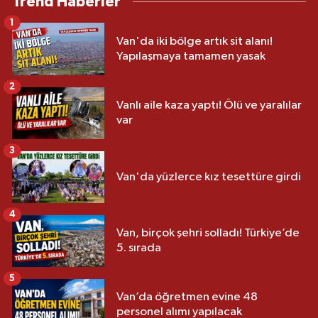
Trend Haberler
1
Van'da iki bölge artık sit alanı!
Yapılaşmaya tamamen yasak
2
Vanlı aile kaza yaptı! Ölü ve yaralılar
var
3
Van'da yüzlerce kız tesettüre girdi
4
Van, birçok şehri solladı! Türkiye’de
5. sırada
5
Van’da öğretmen evine 48
personel alımı yapılacak