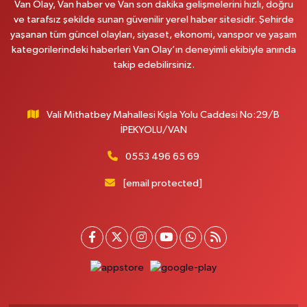
Van Olay, Van haber ve Van son dakika gelişmelerini hızlı, doğru
0 (530) 442 24 65
Yol Tarifi Al
ve tarafsız şekilde sunan güvenilir yerel haber sitesidir. Şehirde
yaşanan tüm güncel olayları, siyaset, ekonomi, vanspor ve yaşam
Yiğit Eczanesi
kategorilerindeki haberleri Van Olay’ın deneyimli ekibiyle anında
HATUNİYE MAHALLESİ ASMİN SOKAK NO:3 A ÖZEL AKDAMAR
takip edebilirsiniz.
HASTANESİ KARŞISI
0 (432) 217 11 10
Yol Tarifi Al
Vali Mithatbey Mahallesi Kışla Yolu Caddesi No:29/B
Akdağ Eczanesi
İPEKYOLU/VAN
SÜPHAN MAH.İPEKYOLU CAD.NO:283G BAHÇEŞEHİR KOLEJİ KARŞISI-
ABAKAN PLAZA
0553 496 65 69
0 (542) 378 02 68
Yol Tarifi Al
[email protected]
Ozan Eczanesi
SERHAT MAHALLESİ CUMHURİYET BULVARI VAN AVM YANI NO:137
ECIVILCOCUKMAGAZASIKARSISI
0 (542) 384 45 20
Yol Tarifi Al
Gevaş Eczanesi