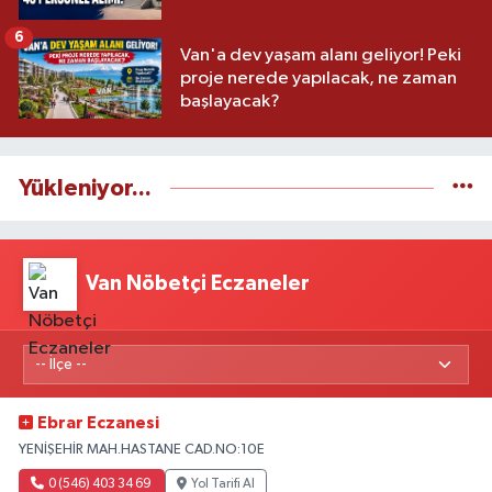
6
Van'a dev yaşam alanı geliyor! Peki
proje nerede yapılacak, ne zaman
başlayacak?
Yükleniyor...
Van Nöbetçi Eczaneler
Ebrar Eczanesi
YENİŞEHİR MAH.HASTANE CAD.NO:10E
0 (546) 403 34 69
Yol Tarifi Al