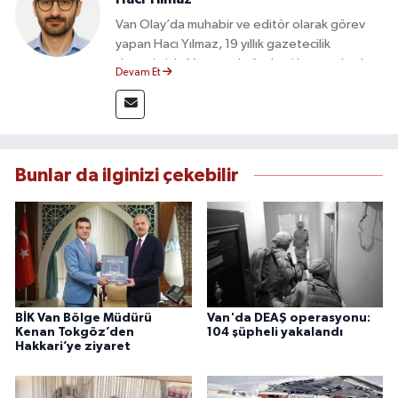
Van Olay’da muhabir ve editör olarak görev
yapan Hacı Yılmaz, 19 yıllık gazetecilik
deneyimiyle Van yerel gündemi başta olmak
Devam Et
üzere bölgesel ve ulusal gelişmeleri sahadan
takip etmektedir. Editoryal sürece katkı sunan
Yılmaz, tarafsızlık, doğruluk ve etik ilkeler
çerçevesinde ürettiği haberlerle kamuoyunu
güvenilir kaynaklara dayalı olarak
Bunlar da ilginizi çekebilir
bilgilendirmektedir.
BİK Van Bölge Müdürü
Van'da DEAŞ operasyonu:
Kenan Tokgöz’den
104 şüpheli yakalandı
Hakkari’ye ziyaret