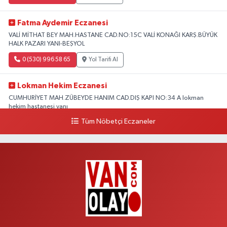
Fatma Aydemir Eczanesi
VALİ MİTHAT BEY MAH.HASTANE CAD.NO:15C VALİ KONAĞI KARŞ.BÜYÜK
HALK PAZARI YANI-BEŞYOL
0 (530) 996 58 65
Yol Tarifi Al
Lokman Hekim Eczanesi
CUMHURİYET MAH.ZÜBEYDE HANIM CAD.DIŞ KAPI NO:34 A lokman
hekim hastanesi yanı
Tüm Nöbetçi Eczaneler
0 (432) 503 93 23
Yol Tarifi Al
Hekimoğlu Eczanesi
Vanyolu Caddesi Yeni Diş Hastanesi Yanı NO:102F
0 (541) 147 65 65
Yol Tarifi Al
Koç Eczanesi
CUMHURİYET MAH.KONAK SK.NO:6