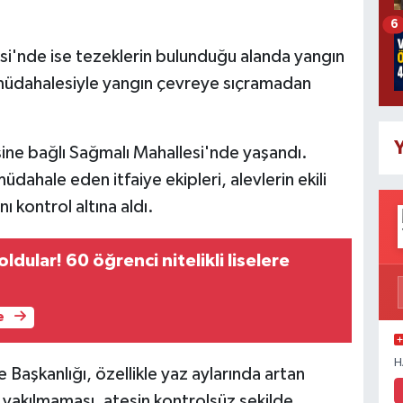
6
si'nde ise tezeklerin bulunduğu alanda yangın
müdahalesiyle yangın çevreye sıçramadan
Y
sine bağlı Sağmalı Mahallesi'nde yaşandı.
üdahale eden itfaiye ekipleri, alevlerin ekili
ı kontrol altına aldı.
ldular! 60 öğrenci nitelikli liselere
e
H
 Başkanlığı, özellikle yaz aylarında artan
z yakılmaması, ateşin kontrolsüz şekilde