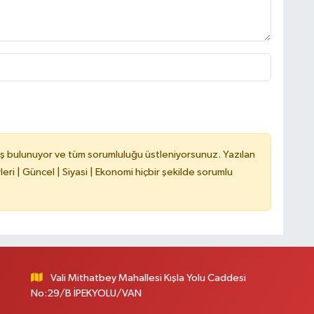
C
A
ş bulunuyor ve tüm sorumluluğu üstleniyorsunuz. Yazılan
ri | Güncel | Siyasi | Ekonomi hiçbir şekilde sorumlu
A
N
Vali Mithatbey Mahallesi Kışla Yolu Caddesi
No:29/B İPEKYOLU/VAN