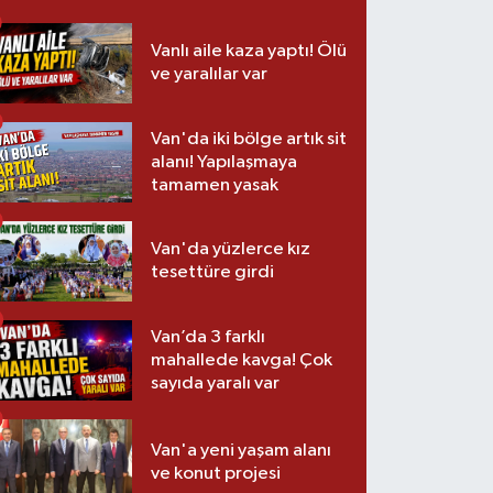
Vanlı aile kaza yaptı! Ölü
ve yaralılar var
Van'da iki bölge artık sit
alanı! Yapılaşmaya
tamamen yasak
Van'da yüzlerce kız
tesettüre girdi
Van’da 3 farklı
mahallede kavga! Çok
sayıda yaralı var
Van'a yeni yaşam alanı
ve konut projesi