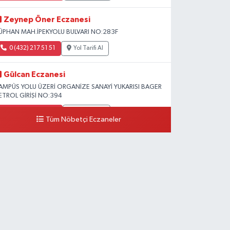
Zeynep Öner Eczanesi
ÜPHAN MAH.İPEKYOLU BULVARI NO:283F
0 (432) 217 51 51
Yol Tarifi Al
Gülcan Eczanesi
AMPÜS YOLU ÜZERİ ORGANİZE SANAYİ YUKARISI BAGER
ETROL GİRİŞİ NO:394
0 (533) 348 25 87
Yol Tarifi Al
Tüm Nöbetçi Eczaneler
Lütfiye Hanım Eczanesi
AHÇİVAN MAH.15 TEMMUZ ŞEHİTLERİ CAD.NO:36B
ZEL LOKMAN HEKİM HASTANESİ ACİL KARŞISI
0 (501) 048 96 88
Yol Tarifi Al
Emek Eczanesi
AHMUDİYE MAH.ATATÜRK CAD.NO:17B