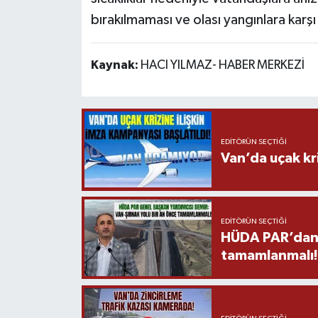
bırakılmaması ve olası yangınlara karş
Kaynak:
HACI YILMAZ- HABER MERKEZİ
EDITÖRÜN SEÇTIĞI
Van’da uçak kri
EDITÖRÜN SEÇTIĞI
HÜDA PAR’dan V
tamamlanmalı!