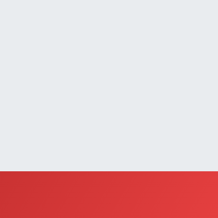
Çatak Eczanesi
UMHURİYET MAH.ATATÜRK CAD.DIŞ KAPI NO:13D
0 (432) 512 22 23
Yol Tarifi Al
Saray Eczanesi
TATÜRK MAHALLESİ 3 NİSAN CADDESİ NO:20
0 (432) 781 22 29
Yol Tarifi Al
Güzelsu Eczanesi
kpınar Mahallesi Hastane yolu üzeri Mezbaha Caddesi
o:1
0 (544) 718 97 64
Yol Tarifi Al