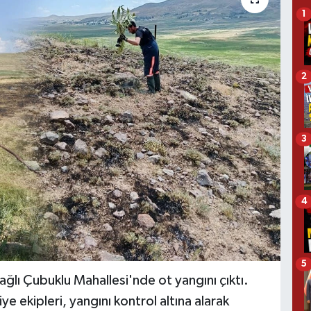
1
2
3
4
5
bağlı Çubuklu Mahallesi'nde ot yangını çıktı.
ye ekipleri, yangını kontrol altına alarak