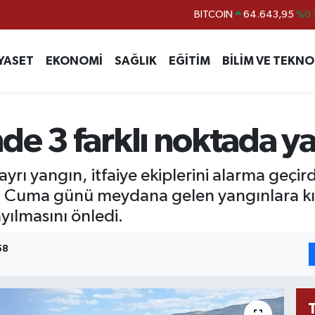
BITCOIN
64.643,95
%0.
DOLAR
47,6006
%0.
EURO
55,0250
%0.
YASET
EKONOMİ
SAĞLIK
EĞİTİM
BİLİM VE TEKNO
STERLİN
64,2398
%0
GRAM ALTIN
6500.87
%0.
de 3 farklı noktada y
BİST100
13.799
%
 ayrı yangın, itfaiye ekiplerini alarma geçi
eri, Cuma günü meydana gelen yangınlara 
yılmasını önledi.
58