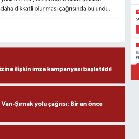
ı daha dikkatli olunması çağrısında bulundu.
S
K
P
zine ilişkin imza kampanyası başlatıldı!
B
Ö
an-Şırnak yolu çağrısı: Bir an önce
M