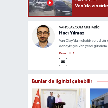
EDITÖRÜN SEÇTIĞI
Van’da zincirl
VANOLAY.COM MUHABIRI
Hacı Yılmaz
Van Olay’da muhabir ve editör ol
deneyimiyle Van yerel gündemi 
takip etmektedir. Editoryal sürec
Devam Et
çerçevesinde ürettiği haberlerl
bilgilendirmektedir.
Bunlar da ilginizi çekebilir