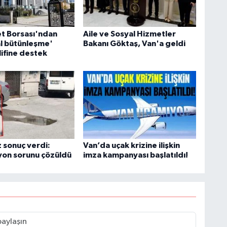
S
K
et Borsası'ndan
Aile ve Sosyal Hizmetler
l bütünleşme'
Bakanı Göktaş, Van'a geldi
lifine destek
B
N
V
 sonuç verdi:
Van’da uçak krizine ilişkin
yon sorunu çözüldü
imza kampanyası başlatıldı!
Y