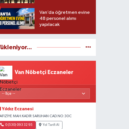
Van’da öğretmen evine
48 personel alımı
yapılacak
ükleniyor...
Van Nöbetçi Eczaneler
Yıldız Eczanesi
AFIZİYE MAH.KADİR SARUHAN CAD.NO:30C
0 (530) 093 32 95
Yol Tarifi Al