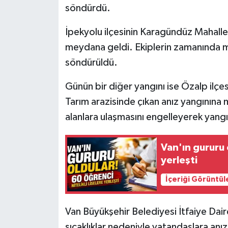
söndürdü.
İpekyolu ilçesinin Karagündüz Mahalle
meydana geldi. Ekiplerin zamanında 
söndürüldü.
Günün bir diğer yangını ise Özalp ilçe
Tarım arazisinde çıkan anız yangınına m
alanlara ulaşmasını engelleyerek yangın
Van'ın gururu o
yerleşti
İçeriği Görüntül
Van Büyükşehir Belediyesi İtfaiye Daire
sıcaklıklar nedeniyle vatandaşlara anı