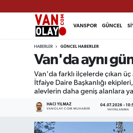
Vanspor
Van Nöbetçi Eczaneler
VANSPOR
GÜNCEL
Sİ
Güncel
Van Hava Durumu
HABERLER
GÜNCEL HABERLER
Siyaset
Van Namaz Vakitleri
Van'da aynı gün
Ekonomi
Van Trafik Yoğunluk Haritası
Van'da farklı ilçelerde çıkan üç
İtfaiye Daire Başkanlığı ekipl
Sağlık
Süper Lig Puan Durumu ve Fikstür
alevlerin daha geniş alanlara ya
Eğitim
Tüm Manşetler
HACI YILMAZ
04.07.2026 - 10:
VANOLAY.COM MUHABIRI
YAYINLANMA
Bilim & Teknoloji
Son Dakika Haberleri
Dünya
Haber Arşivi