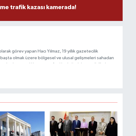
eme trafik kazası kamerada!
M
K
arak görev yapan Hacı Yılmaz, 19 yıllık gazetecilik
başta olmak üzere bölgesel ve ulusal gelişmeleri sahadan
H
e katkı sunan Yılmaz, tarafsızlık, doğruluk ve etik ilkeler
E
e kamuoyunu güvenilir kaynaklara dayalı olarak
H
6
K