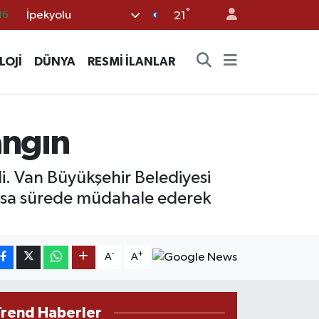
16
°
İpekyolu
21
06
02
LOJİ
DÜNYA
RESMİ İLANLAR
.2
12
angın
70
rdi. Van Büyükşehir Belediyesi
kısa sürede müdahale ederek
-
+
A
A
Trend Haberler