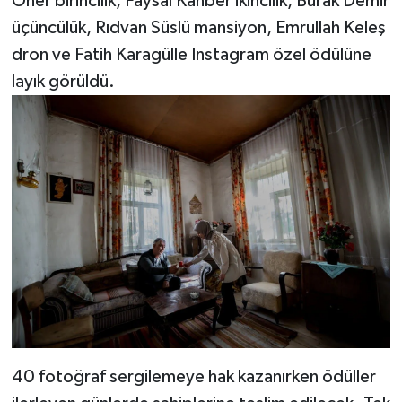
Öner birincilik, Faysal Kanber ikincilik, Burak Demir
üçüncülük, Rıdvan Süslü mansiyon, Emrullah Keleş
dron ve Fatih Karagülle Instagram özel ödülüne
layık görüldü.
40 fotoğraf sergilemeye hak kazanırken ödüller