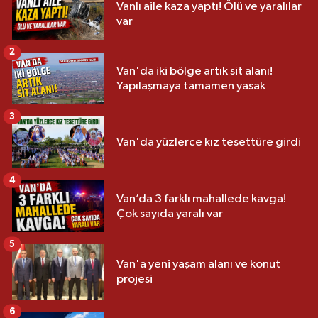
Vanlı aile kaza yaptı! Ölü ve yaralılar
var
2
Van'da iki bölge artık sit alanı!
Yapılaşmaya tamamen yasak
3
Van'da yüzlerce kız tesettüre girdi
4
Van’da 3 farklı mahallede kavga!
Çok sayıda yaralı var
5
Van'a yeni yaşam alanı ve konut
projesi
6