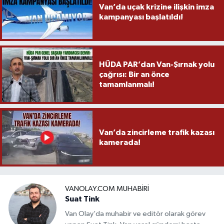
Van’da uçak krizine ilişkin imza
kampanyası başlatıldı!
HÜDA PAR’dan Van-Şırnak yolu
çağrısı: Bir an önce
tamamlanmalı!
Van’da zincirleme trafik kazası
kamerada!
VANOLAY.COM MUHABIRI
Suat Tink
Van Olay’da muhabir ve editör olarak görev