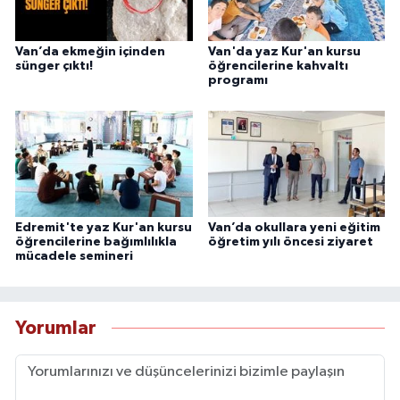
Van’da ekmeğin içinden
Van'da yaz Kur'an kursu
sünger çıktı!
öğrencilerine kahvaltı
programı
Edremit'te yaz Kur'an kursu
Van’da okullara yeni eğitim
öğrencilerine bağımlılıkla
öğretim yılı öncesi ziyaret
mücadele semineri
Yorumlar