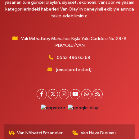
yaşanan tüm güncel olayları, siyaset, ekonomi, vanspor ve yaşam
Onay Eczanesi
kategorilerindeki haberleri Van Olay’ın deneyimli ekibiyle anında
MERAŞEL FEVZİ ÇAKMAK CAD. KÜLTÜR SARAYI KIZILAY KAN MERKEZİ
takip edebilirsiniz.
KARŞISI DIŞ KAPI NO:25B
0 (432) 212 66 67
Yol Tarifi Al
Vali Mithatbey Mahallesi Kışla Yolu Caddesi No:29/B
Yenı Derman Eczanesi
İPEKYOLU/VAN
Hatuniye Mah. Özel Akdamar Hastanesi Karşısı Güven Evleri A.Blok No:7
Akdamar Hastanesi Acil yanı. İpekyolu. Hatuniye mahallesi terzioğlu, Eski
0553 496 65 69
ikinisan kedili kavşağı, 65100 Ipekyolu Van
[email protected]
0 (432) 216 14 84
Yol Tarifi Al
Hayat Eczanesi
Kışla Mah.Çınarlı Cad.1038 Sk.No:93 3-4
0 (432) 354 37 36
Yol Tarifi Al
Erdoğan Eczanesi
SEREFIYE MAHALLE URARTU SOKAK ESKİ İSTANBUL HAST. KRŞ. NO:6 B
Van Nöbetçi Eczaneler
Van Hava Durumu
0 (432) 215 82 65
Yol Tarifi Al