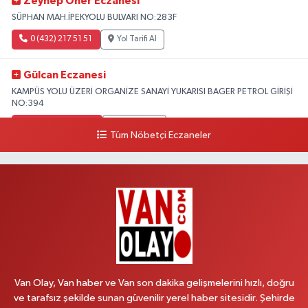
Zeynep Öner Eczanesi
SÜPHAN MAH.İPEKYOLU BULVARI NO:283F
0 (432) 217 51 51
Yol Tarifi Al
Gülcan Eczanesi
KAMPÜS YOLU ÜZERİ ORGANİZE SANAYİ YUKARISI BAGER PETROL GİRİŞİ
NO:394
0 (533) 348 25 87
Yol Tarifi Al
Tüm Nöbetçi Eczaneler
Lütfiye Hanım Eczanesi
BAHÇİVAN MAH.15 TEMMUZ ŞEHİTLERİ CAD.NO:36B ÖZEL LOKMAN
HEKİM HASTANESİ ACİL KARŞISI
0 (501) 048 96 88
Yol Tarifi Al
Emek Eczanesi
MAHMUDİYE MAH.ATATÜRK CAD.NO:17B
Van Olay, Van haber ve Van son dakika gelişmelerini hızlı, doğru
0 (531) 621 69 65
Yol Tarifi Al
ve tarafsız şekilde sunan güvenilir yerel haber sitesidir. Şehirde