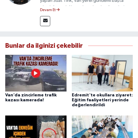
yapan Suat Tink, Van yerel gündemi başta
olmak üzere bölgesel ve ulusal gelişmeleri
Devam Et
yakından takip etmektedir. İletişim Fakültesi
mezunu olan Tink, sahadan edindiği bilgilerle
doğruluk, tarafsızlık ve etik ilkeler
çerçevesinde güvenilir ve hızlı habercilik
anlayışını benimsemektedir.
Bunlar da ilginizi çekebilir
Van’da zincirleme trafik
Edremit'te okullara ziyaret:
kazası kamerada!
Eğitim faaliyetleri yerinde
değerlendirildi