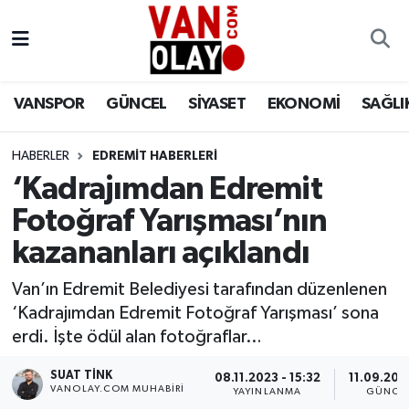
Vanspor
Van Nöbetçi Eczaneler
VANSPOR
GÜNCEL
SİYASET
EKONOMİ
SAĞLI
Güncel
Van Hava Durumu
HABERLER
EDREMİT HABERLERİ
Siyaset
Van Namaz Vakitleri
‘Kadrajımdan Edremit
Ekonomi
Van Trafik Yoğunluk Haritası
Fotoğraf Yarışması’nın
kazananları açıklandı
Sağlık
Süper Lig Puan Durumu ve Fikstür
Van’ın Edremit Belediyesi tarafından düzenlenen
Eğitim
Tüm Manşetler
‘Kadrajımdan Edremit Fotoğraf Yarışması’ sona
erdi. İşte ödül alan fotoğraflar…
Bilim & Teknoloji
Son Dakika Haberleri
SUAT TINK
08.11.2023 - 15:32
11.09.202
VANOLAY.COM MUHABIRI
YAYINLANMA
GÜNCE
Dünya
Haber Arşivi