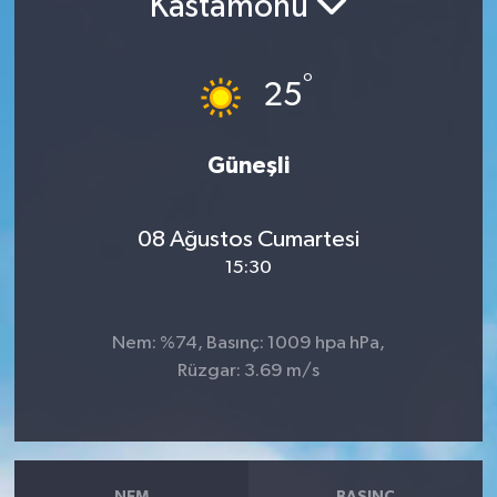
Kastamonu
RESMİ İLANLAR
°
25
Güneşli
08 Ağustos Cumartesi
15:30
Nem: %74, Basınç: 1009 hpa hPa,
Rüzgar: 3.69 m/s