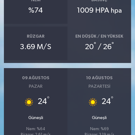
NEM
BASINÇ
%74
1009 HPA
hpa
RÜZGAR
EN DÜŞÜK / EN YÜKSEK
°
°
3.69 M/S
20
/ 26
09 AĞUSTOS
10 AĞUSTOS
PAZAR
PAZARTESI
°
°
24
24
Güneşli
Güneşli
Nem: %64
Nem: %69
Rüzgar: 2.61 m/s
Rüzgar: 3.19 m/s