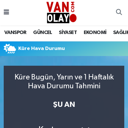
Vanspor
Van Nöbetçi Eczaneler
VANSPOR
GÜNCEL
SİYASET
EKONOMİ
SAĞLI
Güncel
Van Hava Durumu
Küre Hava Durumu
Siyaset
Van Namaz Vakitleri
Ekonomi
Van Trafik Yoğunluk Haritası
Küre Bugün, Yarın ve 1 Haftalık
Sağlık
Süper Lig Puan Durumu ve Fikstür
Hava Durumu Tahmini
Eğitim
Tüm Manşetler
ŞU AN
Bilim & Teknoloji
Son Dakika Haberleri
Dünya
Haber Arşivi