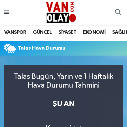
Vanspor
Van Nöbetçi Eczaneler
VANSPOR
GÜNCEL
SİYASET
EKONOMİ
SAĞLI
Güncel
Van Hava Durumu
Talas Hava Durumu
Siyaset
Van Namaz Vakitleri
Ekonomi
Van Trafik Yoğunluk Haritası
Talas Bugün, Yarın ve 1 Haftalık
Sağlık
Süper Lig Puan Durumu ve Fikstür
Hava Durumu Tahmini
Eğitim
Tüm Manşetler
ŞU AN
Bilim & Teknoloji
Son Dakika Haberleri
Dünya
Haber Arşivi