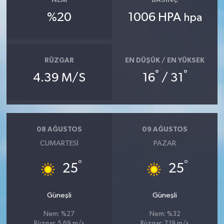
NEM
BASINÇ
%20
1006 HPA
hpa
RÜZGAR
EN DÜŞÜK / EN YÜKSEK
°
°
4.39 M/S
16
/ 31
08 AĞUSTOS
09 AĞUSTOS
CUMARTESI
PAZAR
°
°
25
25
Güneşli
Güneşli
Nem: %27
Nem: %32
Rüzgar: 5.69 m/s
Rüzgar: 7.19 m/s