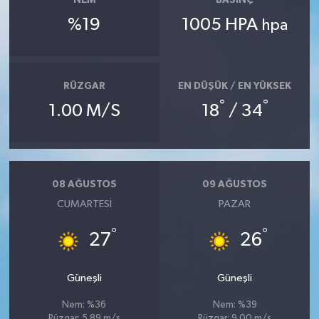
NEM
BASINÇ
%19
1005 HPA
hpa
RÜZGAR
EN DÜŞÜK / EN YÜKSEK
°
°
1.00 M/S
18
/ 34
08 AĞUSTOS
09 AĞUSTOS
CUMARTESI
PAZAR
°
°
27
26
Güneşli
Güneşli
Nem: %36
Nem: %39
Rüzgar: 5.89 m/s
Rüzgar: 9.00 m/s