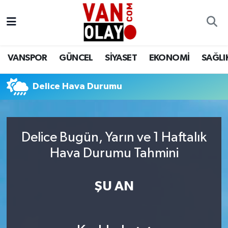
Vanspor
Van Nöbetçi Eczaneler
VANSPOR
GÜNCEL
SİYASET
EKONOMİ
SAĞLI
Güncel
Van Hava Durumu
Delice Hava Durumu
Siyaset
Van Namaz Vakitleri
Ekonomi
Van Trafik Yoğunluk Haritası
Delice Bugün, Yarın ve 1 Haftalık
Sağlık
Süper Lig Puan Durumu ve Fikstür
Hava Durumu Tahmini
Eğitim
Tüm Manşetler
ŞU AN
Bilim & Teknoloji
Son Dakika Haberleri
Dünya
Haber Arşivi