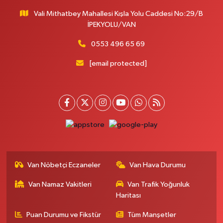
Vali Mithatbey Mahallesi Kışla Yolu Caddesi No:29/B
İPEKYOLU/VAN
0553 496 65 69
[email protected]
Van Nöbetçi Eczaneler
Van Hava Durumu
Van Namaz Vakitleri
Van Trafik Yoğunluk
Haritası
Puan Durumu ve Fikstür
Tüm Manşetler