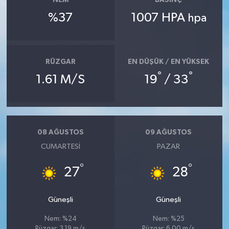
NEM
BASINÇ
%37
1007 HPA
hpa
RÜZGAR
EN DÜŞÜK / EN YÜKSEK
°
°
1.61 M/S
19
/ 33
08 AĞUSTOS
09 AĞUSTOS
CUMARTESI
PAZAR
°
°
27
28
Güneşli
Güneşli
Nem: %24
Nem: %25
Rüzgar: 3.19 m/s
Rüzgar: 6.00 m/s