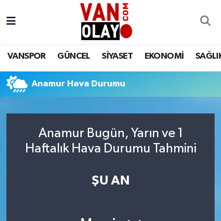
Vanspor
Van Nöbetçi Eczaneler
VANSPOR
GÜNCEL
SİYASET
EKONOMİ
SAĞLI
Güncel
Van Hava Durumu
Anamur Hava Durumu
Siyaset
Van Namaz Vakitleri
Ekonomi
Van Trafik Yoğunluk Haritası
Anamur Bugün, Yarın ve 1
Sağlık
Süper Lig Puan Durumu ve Fikstür
Haftalık Hava Durumu Tahmini
Eğitim
Tüm Manşetler
ŞU AN
Bilim & Teknoloji
Son Dakika Haberleri
Dünya
Haber Arşivi