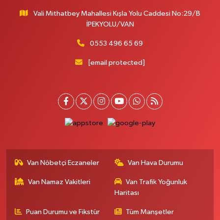
Vali Mithatbey Mahallesi Kışla Yolu Caddesi No:29/B
İPEKYOLU/VAN
0553 496 65 69
[email protected]
Van Nöbetçi Eczaneler
Van Hava Durumu
Van Namaz Vakitleri
Van Trafik Yoğunluk
Haritası
Puan Durumu ve Fikstür
Tüm Manşetler