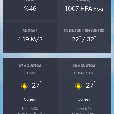
NEM
BASINÇ
%46
1007 HPA
hpa
RÜZGAR
EN DÜŞÜK / EN YÜKSEK
°
°
4.19 M/S
22
/ 32
07 AĞUSTOS
08 AĞUSTOS
CUMA
CUMARTESI
°
°
27
27
Güneşli
Güneşli
Nem: %50
Nem: %54
Rüzgar: 4.19 m/s
Rüzgar: 4.11 m/s