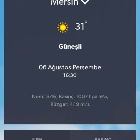
Mersin
RESMİ İLANLAR
°
31
Güneşli
06 Ağustos Perşembe
16:30
Nem: %46, Basınç: 1007 hpa hPa,
Rüzgar: 4.19 m/s