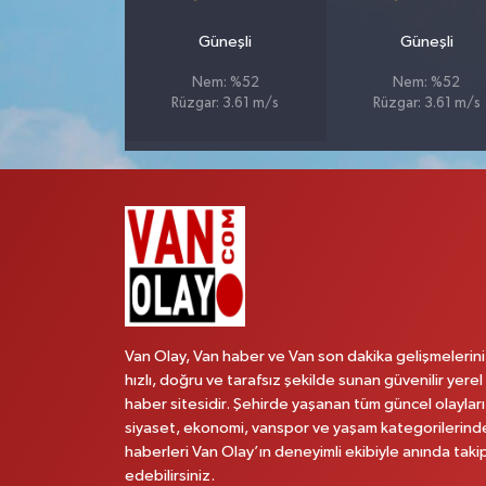
Güneşli
Güneşli
Nem: %52
Nem: %52
Rüzgar: 3.61 m/s
Rüzgar: 3.61 m/s
Van Olay, Van haber ve Van son dakika gelişmelerini
hızlı, doğru ve tarafsız şekilde sunan güvenilir yerel
haber sitesidir. Şehirde yaşanan tüm güncel olayları
siyaset, ekonomi, vanspor ve yaşam kategorilerind
haberleri Van Olay’ın deneyimli ekibiyle anında taki
edebilirsiniz.