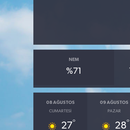
RESMİ İLANLAR
NEM
%71
08 AĞUSTOS
09 AĞUSTOS
CUMARTESI
PAZAR
°
°
27
28