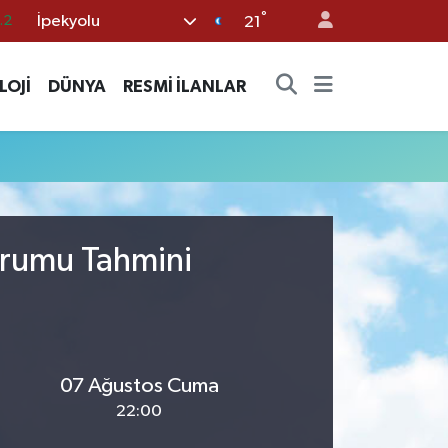
°
İpekyolu
.2
21
18
LOJİ
DÜNYA
RESMİ İLANLAR
32
38
59
19
urumu Tahmini
07 Ağustos Cuma
22:00