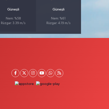
Güneşli
Güneşli
Nem: %58
Nem: %61
Rüzgar: 3.39 m/s
Rüzgar: 4.19 m/s