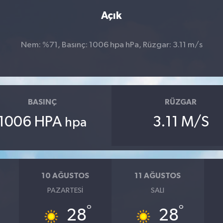
Açık
Nem: %71, Basınç: 1006 hpa hPa, Rüzgar: 3.11 m/s
BASINÇ
RÜZGAR
1006 HPA
3.11 M/S
hpa
10 AĞUSTOS
11 AĞUSTOS
PAZARTESI
SALI
°
°
28
28