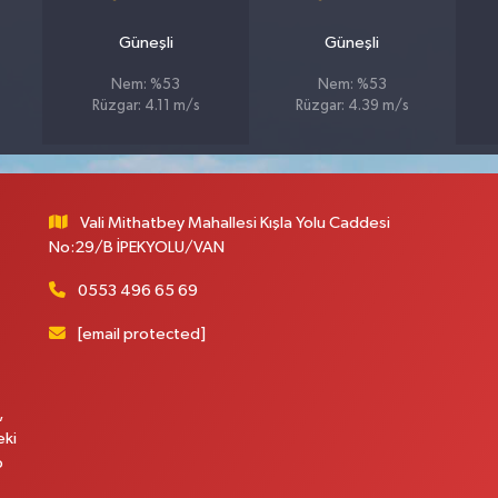
Güneşli
Güneşli
Nem: %53
Nem: %53
Rüzgar: 4.11 m/s
Rüzgar: 4.39 m/s
Vali Mithatbey Mahallesi Kışla Yolu Caddesi
No:29/B İPEKYOLU/VAN
0553 496 65 69
[email protected]
,
eki
p