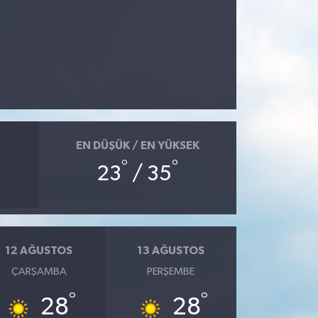
EN DÜŞÜK / EN YÜKSEK
°
°
23
/ 35
12 AĞUSTOS
13 AĞUSTOS
ÇARŞAMBA
PERŞEMBE
°
°
28
28