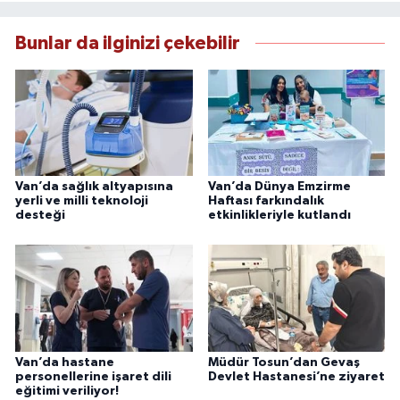
çerçevesinde ürettiği haberlerle kamuoyunu
güvenilir kaynaklara dayalı olarak
Bunlar da ilginizi çekebilir
bilgilendirmektedir.
Van’da sağlık altyapısına
Van’da Dünya Emzirme
yerli ve milli teknoloji
Haftası farkındalık
desteği
etkinlikleriyle kutlandı
Van’da hastane
Müdür Tosun’dan Gevaş
personellerine işaret dili
Devlet Hastanesi’ne ziyaret
eğitimi veriliyor!