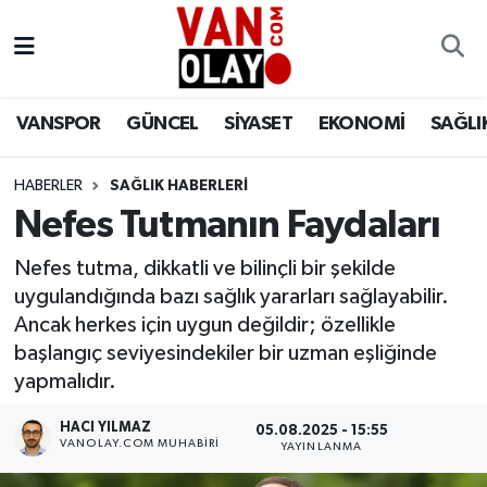
Vanspor
Van Nöbetçi Eczaneler
VANSPOR
GÜNCEL
SİYASET
EKONOMİ
SAĞLI
Güncel
Van Hava Durumu
HABERLER
SAĞLIK HABERLERİ
Siyaset
Van Namaz Vakitleri
Nefes Tutmanın Faydaları
Ekonomi
Van Trafik Yoğunluk Haritası
Nefes tutma, dikkatli ve bilinçli bir şekilde
uygulandığında bazı sağlık yararları sağlayabilir.
Sağlık
Süper Lig Puan Durumu ve Fikstür
Ancak herkes için uygun değildir; özellikle
başlangıç seviyesindekiler bir uzman eşliğinde
Eğitim
Tüm Manşetler
yapmalıdır.
Bilim & Teknoloji
Son Dakika Haberleri
HACI YILMAZ
05.08.2025 - 15:55
VANOLAY.COM MUHABIRI
YAYINLANMA
Dünya
Haber Arşivi