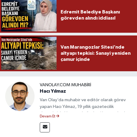
Edremit Belediye Başkanı
görevden alındı iddiası!
Van Marangozlar Sitesi’nde
altyapı tepkisi: Sanayi yeniden
çamur içinde
VANOLAY.COM MUHABIRI
Hacı Yılmaz
Van Olay’da muhabir ve editör olarak görev
yapan Hacı Yılmaz, 19 yıllık gazetecilik
deneyimiyle Van yerel gündemi başta olmak
Devam Et
üzere bölgesel ve ulusal gelişmeleri sahadan
takip etmektedir. Editoryal sürece katkı sunan
Yılmaz, tarafsızlık, doğruluk ve etik ilkeler