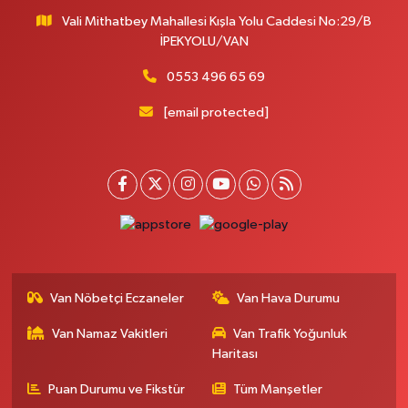
0 (530) 442 24 65
Yol Tarifi Al
Vali Mithatbey Mahallesi Kışla Yolu Caddesi No:29/B
İPEKYOLU/VAN
Engin Eczanesi
Beyazıt mah.zeylan cad.no:46 A
0553 496 65 69
0 (432) 351 55 50
Yol Tarifi Al
[email protected]
Muhammed Eczanesi
MAHMUDİYE MAH.ATATÜRK CAD.NO:29 D
0 (432) 712 22 87
Yol Tarifi Al
Otogar Eczanesi
İstasyon Mahallesi Terminal Cad. Dış kapı No:17A Defterdarlık Maliye
Vepsaş Yanı
Van Nöbetçi Eczaneler
Van Hava Durumu
0 (501) 155 62 65
Yol Tarifi Al
Van Namaz Vakitleri
Van Trafik Yoğunluk
Haritası
Burak Eczanesi
KAZIM KARABEKIR CADDE ESKİ ARAŞTIRMA HASTANESİ KARŞISI NO:6
Puan Durumu ve Fikstür
Tüm Manşetler
VANsemaver kavşağı yukarısı maraş caddesi ipekyolu kent parkı karşısı