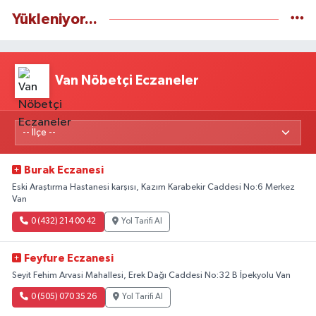
Yükleniyor...
Van Nöbetçi Eczaneler
Burak Eczanesi
Eski Araştırma Hastanesi karşısı, Kazım Karabekir Caddesi No:6 Merkez
Van
0 (432) 214 00 42
Yol Tarifi Al
Feyfure Eczanesi
Seyit Fehim Arvasi Mahallesi, Erek Dağı Caddesi No:32 B İpekyolu Van
0 (505) 070 35 26
Yol Tarifi Al