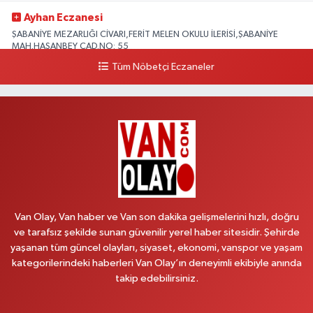
Ayhan Eczanesi
ŞABANİYE MEZARLIĞI CİVARI,FERİT MELEN OKULU İLERİSİ,ŞABANİYE
MAH.HASANBEY CAD.NO: 55
Tüm Nöbetçi Eczaneler
0 (505) 636 94 65
Yol Tarifi Al
Baran Eczanesi
ŞEHİT JANDARMA BİNBAŞI KIVANÇ CESUR MAH.VALİ MÜNİR KARALOĞLU
CAD.DIŞ KAPI NO:6D
0 (538) 376 47 15
Yol Tarifi Al
Vitamin Eczanesi
VANYOLU MAH.KARAYUSUF BEY BULVARI NO:99-B DİŞ HASTANESİ
Van Olay, Van haber ve Van son dakika gelişmelerini hızlı, doğru
KARŞISI
ve tarafsız şekilde sunan güvenilir yerel haber sitesidir. Şehirde
0 (432) 351 02 96
Yol Tarifi Al
yaşanan tüm güncel olayları, siyaset, ekonomi, vanspor ve yaşam
kategorilerindeki haberleri Van Olay’ın deneyimli ekibiyle anında
takip edebilirsiniz.
Koç Eczanesi
CUMHURİYET MAH.KONAK SK.NO:6