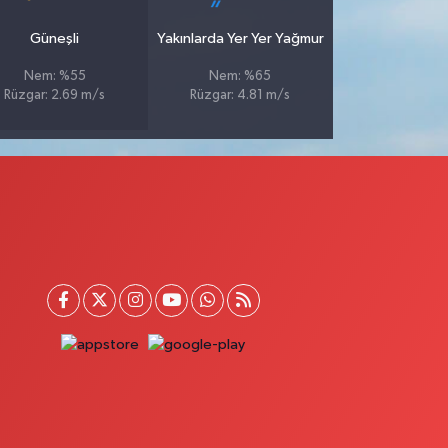
Güneşli
Yakınlarda Yer Yer Yağmur
Nem: %55
Nem: %65
Rüzgar: 2.69 m/s
Rüzgar: 4.81 m/s