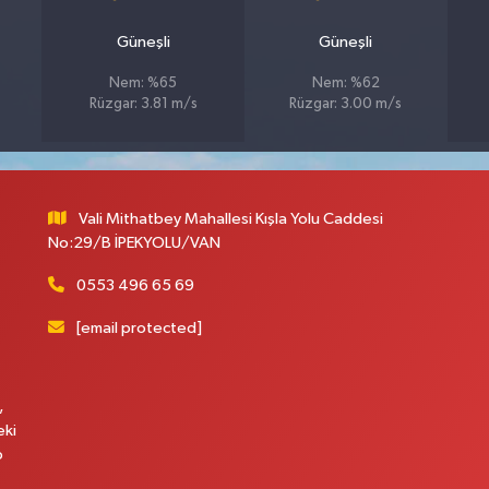
Güneşli
Güneşli
Nem: %65
Nem: %62
Rüzgar: 3.81 m/s
Rüzgar: 3.00 m/s
Vali Mithatbey Mahallesi Kışla Yolu Caddesi
No:29/B İPEKYOLU/VAN
0553 496 65 69
[email protected]
,
eki
p