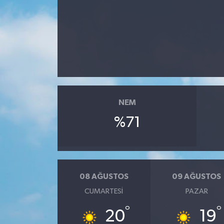
RESMİ İLANLAR
NEM
%71
08 AĞUSTOS
09 AĞUSTOS
CUMARTESI
PAZAR
°
°
20
19