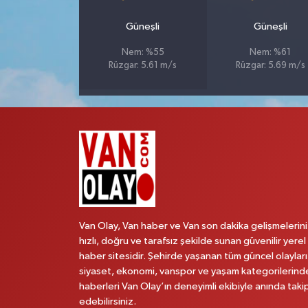
Güneşli
Güneşli
Nem: %55
Nem: %61
Rüzgar: 5.61 m/s
Rüzgar: 5.69 m/s
Van Olay, Van haber ve Van son dakika gelişmelerini
hızlı, doğru ve tarafsız şekilde sunan güvenilir yerel
haber sitesidir. Şehirde yaşanan tüm güncel olayları
siyaset, ekonomi, vanspor ve yaşam kategorilerind
haberleri Van Olay’ın deneyimli ekibiyle anında taki
edebilirsiniz.