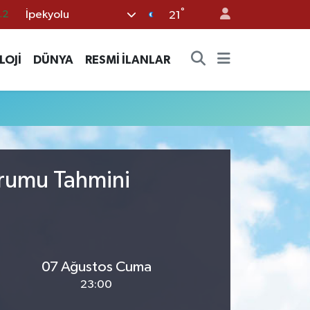
°
İpekyolu
.2
21
18
LOJİ
DÜNYA
RESMİ İLANLAR
32
38
59
19
urumu Tahmini
07 Ağustos Cuma
23:00