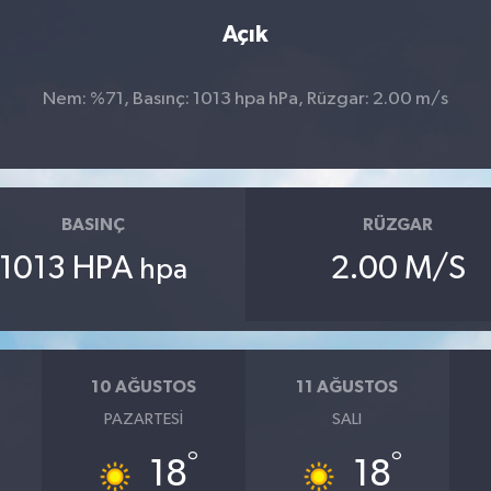
Açık
Nem: %71, Basınç: 1013 hpa hPa, Rüzgar: 2.00 m/s
BASINÇ
RÜZGAR
1013 HPA
2.00 M/S
hpa
10 AĞUSTOS
11 AĞUSTOS
PAZARTESI
SALI
°
°
18
18