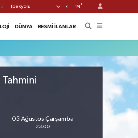
°
İpekyolu
32
19
08
LOJİ
DÜNYA
RESMİ İLANLAR
02
16
44
11
u Tahmini
05 Ağustos Çarşamba
23:00