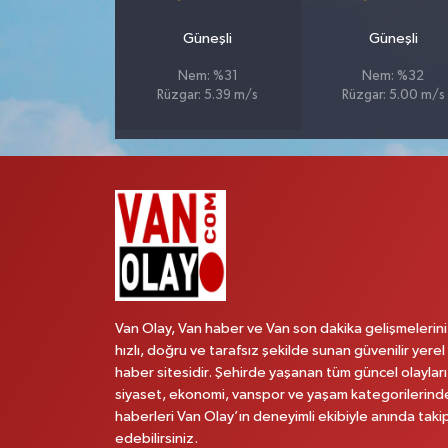
Güneşli
Güneşli
Nem: %31
Nem: %32
Rüzgar: 5.39 m/s
Rüzgar: 5.00 m/s
Van Olay, Van haber ve Van son dakika gelişmelerini
hızlı, doğru ve tarafsız şekilde sunan güvenilir yerel
haber sitesidir. Şehirde yaşanan tüm güncel olayları
siyaset, ekonomi, vanspor ve yaşam kategorilerind
haberleri Van Olay’ın deneyimli ekibiyle anında taki
edebilirsiniz.