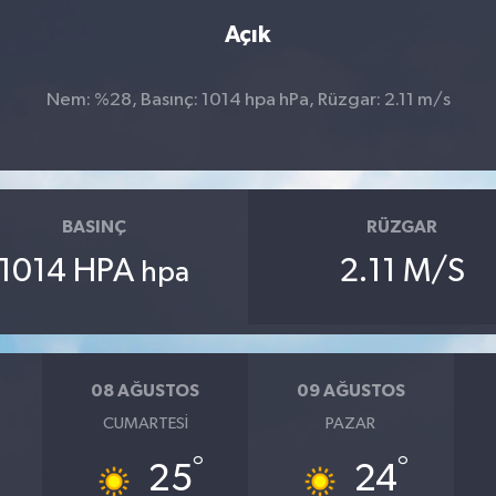
Açık
Nem: %28, Basınç: 1014 hpa hPa, Rüzgar: 2.11 m/s
BASINÇ
RÜZGAR
1014 HPA
2.11 M/S
hpa
08 AĞUSTOS
09 AĞUSTOS
CUMARTESI
PAZAR
°
°
25
24