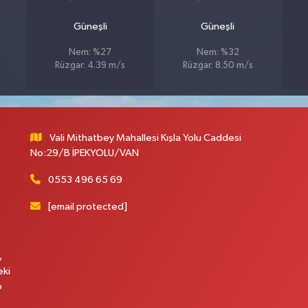
Güneşli
Güneşli
Nem: %27
Nem: %32
Rüzgar: 4.39 m/s
Rüzgar: 8.50 m/s
Vali Mithatbey Mahallesi Kışla Yolu Caddesi
No:29/B İPEKYOLU/VAN
0553 496 65 69
[email protected]
,
eki
p