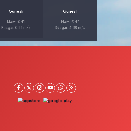
Güneşli
Güneşli
Nem: %41
Nem: %43
Rüzgar: 6.81 m/s
Rüzgar: 4.39 m/s