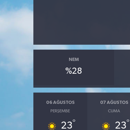
RESMİ İLANLAR
NEM
%28
06 AĞUSTOS
07 AĞUSTOS
PERŞEMBE
CUMA
°
°
23
23