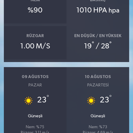
NEM
BASINÇ
%90
1010 HPA
hpa
RÜZGAR
EN DÜŞÜK / EN YÜKSEK
°
°
1.00 M/S
19
/ 28
09 AĞUSTOS
10 AĞUSTOS
PAZAR
PAZARTESI
°
°
23
23
Güneşli
Güneşli
Nem: %75
Nem: %73
Rüzgar: 3.11 m/s
Rüzgar: 4.69 m/s