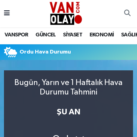
Vanspor
Van Nöbetçi Eczaneler
VANSPOR
GÜNCEL
SİYASET
EKONOMİ
SAĞLI
Güncel
Van Hava Durumu
Ordu Hava Durumu
Siyaset
Van Namaz Vakitleri
Ekonomi
Van Trafik Yoğunluk Haritası
Bugün, Yarın ve 1 Haftalık Hava
Sağlık
Süper Lig Puan Durumu ve Fikstür
Durumu Tahmini
Eğitim
Tüm Manşetler
ŞU AN
Bilim & Teknoloji
Son Dakika Haberleri
Dünya
Haber Arşivi