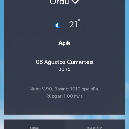
Ordu
RESMİ İLANLAR
°
21
Açık
08 Ağustos Cumartesi
20:15
Nem: %90, Basınç: 1010 hpa hPa,
Rüzgar: 1.00 m/s