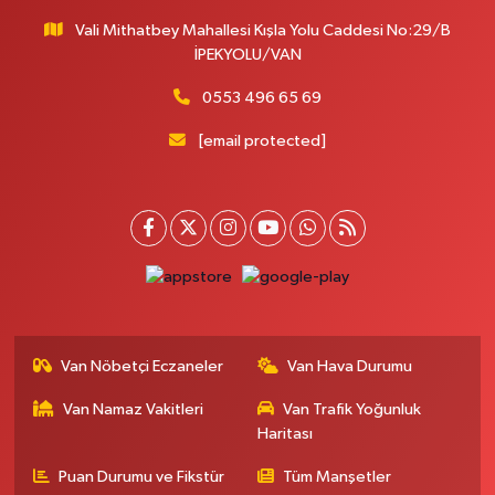
Vali Mithatbey Mahallesi Kışla Yolu Caddesi No:29/B
İPEKYOLU/VAN
0553 496 65 69
[email protected]
Van Nöbetçi Eczaneler
Van Hava Durumu
Van Namaz Vakitleri
Van Trafik Yoğunluk
Haritası
Puan Durumu ve Fikstür
Tüm Manşetler