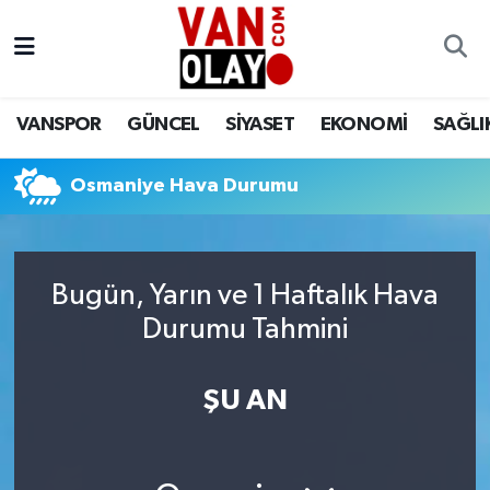
Vanspor
Van Nöbetçi Eczaneler
VANSPOR
GÜNCEL
SİYASET
EKONOMİ
SAĞLI
Güncel
Van Hava Durumu
Osmaniye Hava Durumu
Siyaset
Van Namaz Vakitleri
Ekonomi
Van Trafik Yoğunluk Haritası
Bugün, Yarın ve 1 Haftalık Hava
Sağlık
Süper Lig Puan Durumu ve Fikstür
Durumu Tahmini
Eğitim
Tüm Manşetler
ŞU AN
Bilim & Teknoloji
Son Dakika Haberleri
Dünya
Haber Arşivi