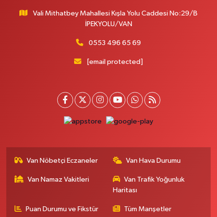
Vali Mithatbey Mahallesi Kışla Yolu Caddesi No:29/B
İPEKYOLU/VAN
0553 496 65 69
[email protected]
Van Nöbetçi Eczaneler
Van Hava Durumu
Van Namaz Vakitleri
Van Trafik Yoğunluk
Haritası
Puan Durumu ve Fikstür
Tüm Manşetler