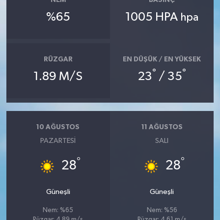
NEM
BASINÇ
%65
1005 HPA
hpa
RÜZGAR
EN DÜŞÜK / EN YÜKSEK
°
°
1.89 M/S
23
/ 35
10 AĞUSTOS
11 AĞUSTOS
PAZARTESI
SALI
°
°
28
28
Güneşli
Güneşli
Nem: %65
Nem: %56
Rüzgar: 4.89 m/s
Rüzgar: 4.61 m/s