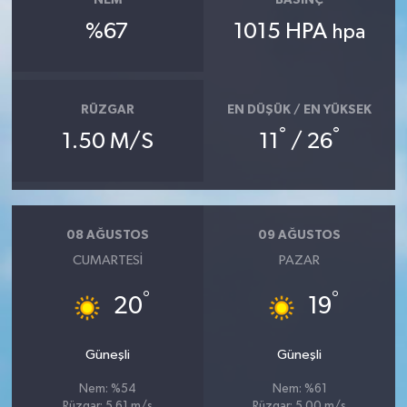
NEM
BASINÇ
%67
1015 HPA
hpa
RÜZGAR
EN DÜŞÜK / EN YÜKSEK
°
°
1.50 M/S
11
/ 26
08 AĞUSTOS
09 AĞUSTOS
CUMARTESI
PAZAR
°
°
20
19
Güneşli
Güneşli
Nem: %54
Nem: %61
Rüzgar: 5.61 m/s
Rüzgar: 5.00 m/s