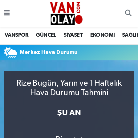
Vanspor
Van Nöbetçi Eczaneler
VANSPOR
GÜNCEL
SİYASET
EKONOMİ
SAĞLI
Güncel
Van Hava Durumu
Merkez Hava Durumu
Siyaset
Van Namaz Vakitleri
Ekonomi
Van Trafik Yoğunluk Haritası
Rize Bugün, Yarın ve 1 Haftalık
Sağlık
Süper Lig Puan Durumu ve Fikstür
Hava Durumu Tahmini
Eğitim
Tüm Manşetler
ŞU AN
Bilim & Teknoloji
Son Dakika Haberleri
Dünya
Haber Arşivi