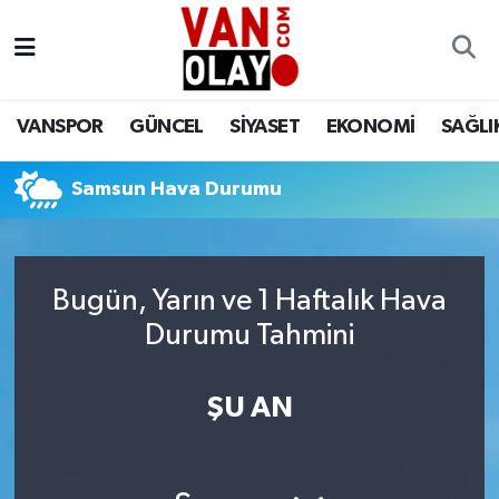
Vanspor
Van Nöbetçi Eczaneler
VANSPOR
GÜNCEL
SİYASET
EKONOMİ
SAĞLI
Güncel
Van Hava Durumu
Samsun Hava Durumu
Siyaset
Van Namaz Vakitleri
Ekonomi
Van Trafik Yoğunluk Haritası
Bugün, Yarın ve 1 Haftalık Hava
Sağlık
Süper Lig Puan Durumu ve Fikstür
Durumu Tahmini
Eğitim
Tüm Manşetler
ŞU AN
Bilim & Teknoloji
Son Dakika Haberleri
Dünya
Haber Arşivi