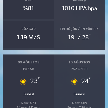
NEM
BASINÇ
%81
1010 HPA
hpa
RÜZGAR
EN DÜŞÜK / EN YÜKSEK
°
°
1.19 M/S
19
/ 28
09 AĞUSTOS
10 AĞUSTOS
PAZAR
PAZARTESI
°
°
23
24
Güneşli
Güneşli
Nem: %73
Nem: %69
Rüzgar: 5.11 m/s
Rüzgar: 7.39 m/s